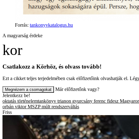
Forrás
:
tankonyvkatalogus.hu
A magyarság érdeke
Csatlakozz a Körhöz, és olvass tovább!
Ezt a cikket teljes terjedelmében csak előfizetőink olvashatják el. L
Már előfizetőnk vagy?
Megnézem a csomagokat
Jelentkezz be!
oktatás
történelemtankönyv
trianon
gyurcsány ferenc
fidesz
Magyaror
orbán viktor
MSZP
múlt
rendszerváltás
Friss