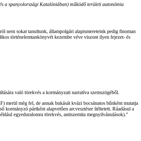
és a spanyolországi Katalóniában) működő területi autonómia
ról nem sokat tanultunk, állampolgári alapismereteink pedig finoman
ikos történelemtankönyvét kezembe véve viszont ilyen fejezet- és
títására való törekvés a kormányzati narratíva szemszögéből.
F) merül még fel, de annak bukását kvázi bocsánatos bűnként mutatja
ő kormányzó pártként alapvetően arcvesztésre ítéltetett. Ráadásul a
(például egyeduralomra törekvés, antiszemita megnyilvánulások).”