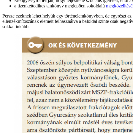
Medgyessyről leírják, hogy teljesítette szociális ígéreteit, ettől
a tizenkettedikes tankönyv meglepően sokoldalú
megközelítésé
Persze ezeknek lehet helyük egy történelemkönyvben, de egyrészt az
ellenzékmítoszának elemeit felhasználva a baloldal szinte csak negatí
sokkal inkább.