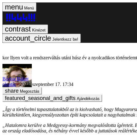
Menü
Kinézet
Jelentkezz be!
Ilyen volt a rendszerváltás utáni húsz év a nyolcadikos történele
Bódog Bálint
oktatás
2023. szeptember 17. 17:34
Megosztás
Ajándékozás
„Így a történelmi tapasztalatokból az is kiolvasható, hogy Magyarorsz
körültekintően, kiegyensúlyozottan építi kapcsolatait a nagyhatalma
„Hatalomra kerülve a Medgyessy-kormány megvalósította ígéreteit. Ezt 
az ország eladósodása, és néhány évvel később a juttatások reálértéke 