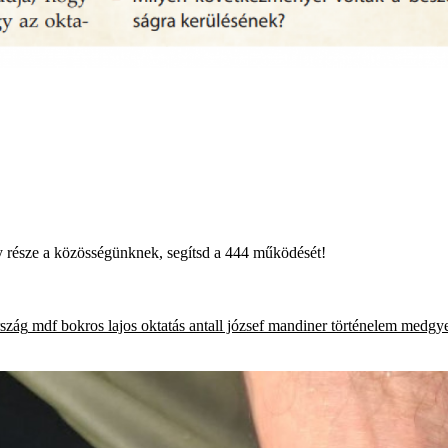
égy része a közösségünknek, segítsd a 444 működését!
szág
mdf
bokros lajos
oktatás
antall józsef
mandiner
történelem
medgye