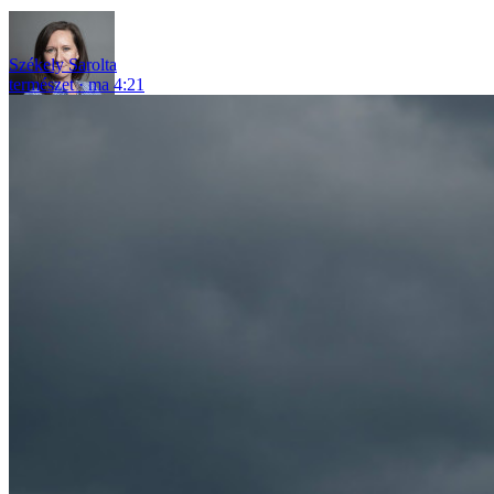
Székely Sarolta
természet
ma 4:21