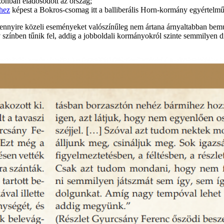
 azonban eladósodott az ország;
hez
képest a Bokros-csomag itt a balliberális Horn-kormány egyértelmű
 ennyire közeli eseményeket valószínűleg nem ártana árnyaltabban bem
v színben tűnik fel, addig a jobboldali kormányokról szinte semmilyen 