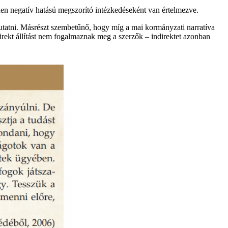
en negatív hatású megszorító intézkedéseként van értelmezve.
utatni. Másrészt szembetűnő, hogy míg a mai kormányzati narratíva
direkt állítást nem fogalmaznak meg a szerzők – indirektet azonban