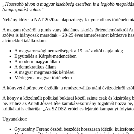
„Hosszabb távon a magyar kisebbség esetében is a legjobb megoldás
(önigazgatás) volna.”
Néhány idézet a NAT 2020-ra alapozó egyik nyolcadikos történelem
A magam részéről a gimis vagy általános iskolás történelemórákról An
szólva is hiányosak maradtak – 20-25 éves ismerőseimet kérdezve has
alcímekkel találkoztam:
A magyarországi nemzetiségek a 19. századtól napjainkig
Együttélés a Kárpát-medencében
A modern magyar állam
A demokratikus állam
A magyar megmaradás kérdései
Mérlegen a magyar történelem
A könyvet átpörgetve érződik: a rendszerváltás utáni évtizedekről szó
A könyv a közelmúlt politikai bukásai közül szinte csak és kizáról
be. Ehhez az Antall József-féle kamikázekormány fogalmát hozza be, m
kritikákat is elhárítja: „Az SZDSZ erőteljes lejárató kampányt folyt
Ugyanakkor:
Gyurcsány Ferenc őszödi beszédét hosszasan idézik, kulcsfont