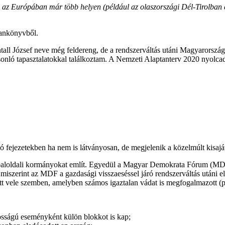
 az Európában már több helyen (például az olaszországi Dél-Tirolban 
tankönyvből.
tall József neve még feldereng, de a rendszerváltás utáni Magyarország
onló tapasztalatokkal találkoztam. A Nemzeti Alaptanterv 2020 nyolcad
ló fejezetekben ha nem is látványosan, de megjelenik a közelmúlt kisajá
ag baloldali kormányokat említ. Egyedül a Magyar Demokrata Fórum (MD
iszerint az MDF a gazdasági visszaeséssel járó rendszerváltás utáni els
atott vele szemben, amelyben számos igaztalan vádat is megfogalmazott 
osságú eseményként külön blokkot is kap;