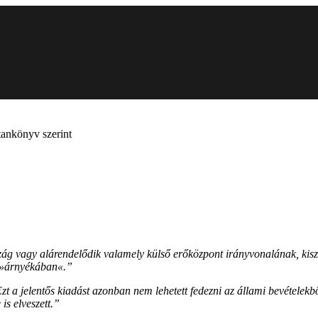
mtankönyv szerint
ág vagy alárendelődik valamely külső erőközpont irányvonalának, kiszol
k »árnyékában«.”
a jelentős kiadást azonban nem lehetett fedezni az állami bevételekből,
is elveszett.”