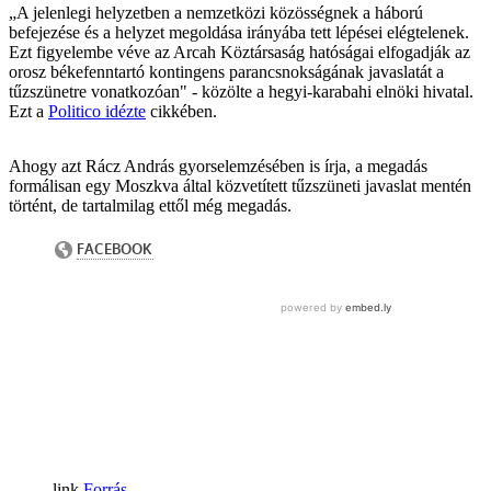
„A jelenlegi helyzetben a nemzetközi közösségnek a háború
befejezése és a helyzet megoldása irányába tett lépései elégtelenek.
Ezt figyelembe véve az Arcah Köztársaság hatóságai elfogadják az
orosz békefenntartó kontingens parancsnokságának javaslatát a
tűzszünetre vonatkozóan" - közölte a hegyi-karabahi elnöki hivatal.
Ezt a
Politico idézte
cikkében.
Ahogy azt Rácz András gyorselemzésében is írja, a megadás
formálisan egy Moszkva által közvetített tűzszüneti javaslat mentén
történt, de tartalmilag ettől még megadás.
Forrás