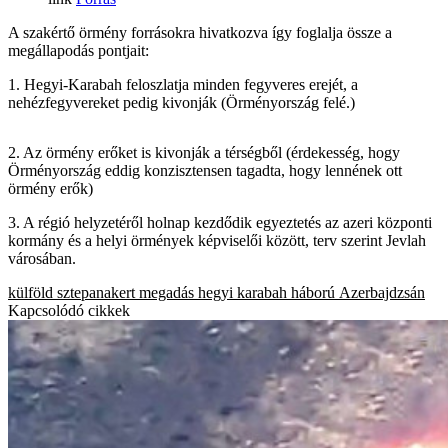
A szakértő örmény forrásokra hivatkozva így foglalja össze a
megállapodás pontjait:
1. Hegyi-Karabah feloszlatja minden fegyveres erejét, a
nehézfegyvereket pedig kivonják (Örményország felé.)
2. Az örmény erőket is kivonják a térségből (érdekesség, hogy
Örményország eddig konzisztensen tagadta, hogy lennének ott
örmény erők)
3. A régió helyzetéről holnap kezdődik egyeztetés az azeri központi
kormány és a helyi örmények képviselői között, terv szerint Jevlah
városában.
külföld
sztepanakert
megadás
hegyi karabah
háború
Azerbajdzsán
Kapcsolódó cikkek