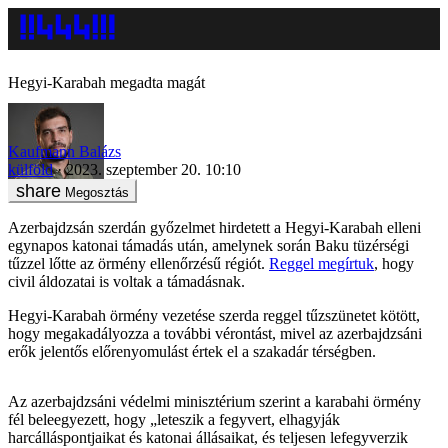
Hegyi-Karabah megadta magát
Kaufmann Balázs
külföld
2023. szeptember 20. 10:10
Megosztás
Azerbajdzsán szerdán győzelmet hirdetett a Hegyi-Karabah elleni
egynapos katonai támadás után, amelynek során Baku tüzérségi
tűzzel lőtte az örmény ellenőrzésű régiót.
Reggel megírtuk
, hogy
civil áldozatai is voltak a támadásnak.
Hegyi-Karabah örmény vezetése szerda reggel tűzszünetet kötött,
hogy megakadályozza a további vérontást, mivel az azerbajdzsáni
erők jelentős előrenyomulást értek el a szakadár térségben.
Az azerbajdzsáni védelmi minisztérium szerint a karabahi örmény
fél beleegyezett, hogy „leteszik a fegyvert, elhagyják
harcálláspontjaikat és katonai állásaikat, és teljesen lefegyverzik