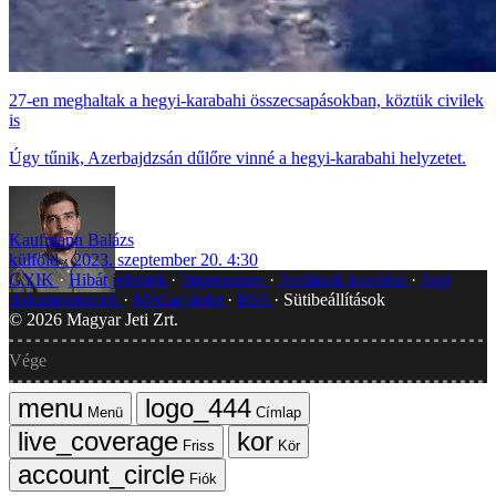
27-en meghaltak a hegyi-karabahi összecsapásokban, köztük civilek
is
Úgy tűnik, Azerbajdzsán dűlőre vinné a hegyi-karabahi helyzetet.
Kaufmann Balázs
külföld
2023. szeptember 20. 4:30
GYIK
Hibát jelentek
Impresszum
Javítások kezelése
Jogi
dokumentumok
Médiaajánlat
RSS
Sütibeállítások
©
2026
Magyar Jeti Zrt.
Vége
Menü
Címlap
Friss
Kör
Fiók