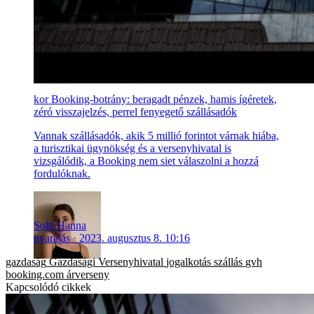
Booking-botrány: beragadt pénzek, hamis ígéretek,
zéró visszajelzés, perrel fenyegető szállásadók
Vannak szállásadók, akik 5 millió forintot várnak hiába,
a turisztikai ügynökség és a versenyhivatal is
vizsgálódik, a Booking nem siet válaszolni a hozzá
fordulóknak.
Solti Hanna
nyaralás
2023. augusztus 8. 10:16
gazdaság
Gazdasági Versenyhivatal
jogalkotás
szállás
gvh
booking.com
árverseny
Kapcsolódó cikkek