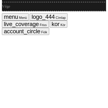
Vége
Menü
Címlap
Friss
Kör
Fiók