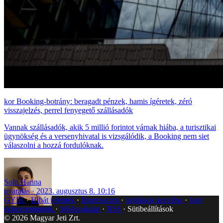
Booking-botrány: beragadt pénzek, hamis ígéretek, zéró
visszajelzés, perrel fenyegető szállásadók
Vannak szállásadók, akik 5 millió forintot várnak hiába, a turisztikai
ügynökség és a versenyhivatal is vizsgálódik, a Booking nem siet
válaszolni a hozzá fordulóknak.
Solti Hanna
nyaralás
2023. augusztus 8. 10:16
GYIK
Hibát jelentek
Impresszum
Javítások kezelése
Jogi
dokumentumok
Médiaajánlat
RSS
Sütibeállítások
©
2026
Magyar Jeti Zrt.