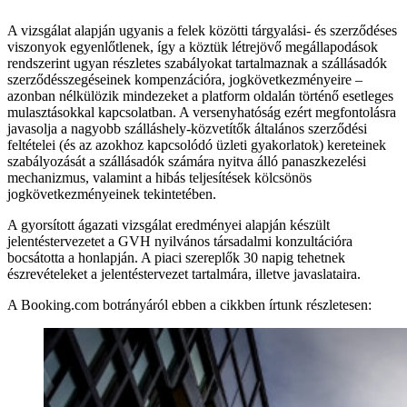
A vizsgálat alapján ugyanis a felek közötti tárgyalási- és szerződéses
viszonyok egyenlőtlenek, így a köztük létrejövő megállapodások
rendszerint ugyan részletes szabályokat tartalmaznak a szállásadók
szerződésszegéseinek kompenzációra, jogkövetkezményeire –
azonban nélkülözik mindezeket a platform oldalán történő esetleges
mulasztásokkal kapcsolatban. A versenyhatóság ezért megfontolásra
javasolja a nagyobb szálláshely-közvetítők általános szerződési
feltételei (és az azokhoz kapcsolódó üzleti gyakorlatok) kereteinek
szabályozását a szállásadók számára nyitva álló panaszkezelési
mechanizmus, valamint a hibás teljesítések kölcsönös
jogkövetkezményeinek tekintetében.
A gyorsított ágazati vizsgálat eredményei alapján készült
jelentéstervezetet a GVH nyilvános társadalmi konzultációra
bocsátotta a honlapján. A piaci szereplők 30 napig tehetnek
észrevételeket a jelentéstervezet tartalmára, illetve javaslataira.
A Booking.com botrányáról ebben a cikkben írtunk részletesen: