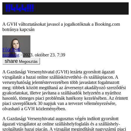
A GVH változtatásokat javasol a jogalkotóknak a Booking.com
botránya kapcsán
Fődi Kitti
gazdaság
2023. október 23. 7:39
Megosztás
A Gazdasági Versenyhivatal (GVH) lezárta gyorsított ágazati
vizsgálatát a hazai online szállásközvetítési- és szálláspiacon. A
versenyhatóság jelentéstervezetében több javaslatot fogalmazott
meg: többek között megtiltaná az árversenyt akadályozó szerződési
gyakorlatokat, illetve javítana a szállásadók helyzetén a nyárihoz
hasonló, tömeges piaci problémák hatékony kezelésében. Az érintett
piaci szereplőknek 30 napjuk van a tervezet véleményezésére,
olvasható a GVH közleményében.
A Gazdasági Versenyhivatal augusztus végén indított gyorsított
ágazati vizsgálatot az online szálláshelyfoglalás és a szálláshely-
szolgáltatás hazai piacán. A vizsgálat megindítását nagyszámú piaci