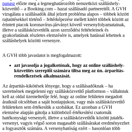
panasz
előzte meg a legmeghatározóbb nemzetközi szálláshely-
közvetítő – a Booking.com – hazai szállásadó partnereitől. A GVH
vizsgálata a szállásadók által jelzett probléma alapos – többek között
rajtaütésekkel történő – feltérképezése mellett kitért többek között az
érintett piacok koronavírus-járványt követő versenyfolyamatainak,
illetve a szállásközvetítők azon szerződési feltételeinek és
gyakorlatának részletes elemzésére is, amelyek hatással lehetnek a
szálláshelyek közötti versenyre.
A GVH több javaslatot is megfogalmazott:
azt javasolja a jogalkotónak, hogy az online szálláshely-
közvetítés szereplői számára tiltsa meg az ún. árparitás-
rendelkezések alkalmazását.
Az árparitás-kikötések lényege, hogy a szállásadóknak – ha
szeretnének megjelenni egy szállásközvetítő platformon – vállalniuk
kell az oldal üzemeltetője felé, hogy az online felületen megadott
áraiknál olcsóbban a saját honlapjukon, vagy más szállásközvetítő
felületeken sem értékesítik a szobáikat. Ez azonban a GVH
elemzése alapján gátolja a különböző értékesítési csatornák
hatékonysági versenyét, illetve a szállásközvetítők közötti jutalék-
versenyt, vagyis végső soron magasabb szállásárakat eredményezhet
a fogyasztók számára. A versenyhatóság ezért – hasonlóan több