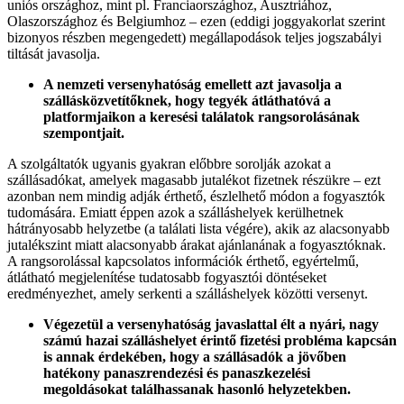
uniós országhoz, mint pl. Franciaországhoz, Ausztriához,
Olaszországhoz és Belgiumhoz – ezen (eddigi joggyakorlat szerint
bizonyos részben megengedett) megállapodások teljes jogszabályi
tiltását javasolja.
A nemzeti versenyhatóság emellett azt javasolja a
szállásközvetítőknek, hogy tegyék átláthatóvá a
platformjaikon a keresési találatok rangsorolásának
szempontjait.
A szolgáltatók ugyanis gyakran előbbre sorolják azokat a
szállásadókat, amelyek magasabb jutalékot fizetnek részükre – ezt
azonban nem mindig adják érthető, észlelhető módon a fogyasztók
tudomására. Emiatt éppen azok a szálláshelyek kerülhetnek
hátrányosabb helyzetbe (a találati lista végére), akik az alacsonyabb
jutalékszint miatt alacsonyabb árakat ajánlanának a fogyasztóknak.
A rangsorolással kapcsolatos információk érthető, egyértelmű,
átlátható megjelenítése tudatosabb fogyasztói döntéseket
eredményezhet, amely serkenti a szálláshelyek közötti versenyt.
Végezetül a versenyhatóság javaslattal élt a nyári, nagy
számú hazai szálláshelyet érintő fizetési probléma kapcsán
is annak érdekében, hogy a szállásadók a jövőben
hatékony panaszrendezési és panaszkezelési
megoldásokat találhassanak hasonló helyzetekben.