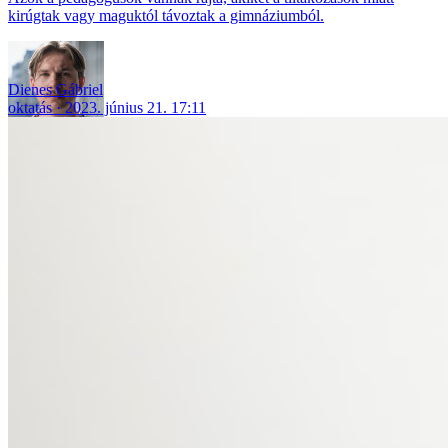
kirúgtak vagy maguktól távoztak a gimnáziumból.
Dienes Gábriel
oktatás
2023. június 21. 17:11