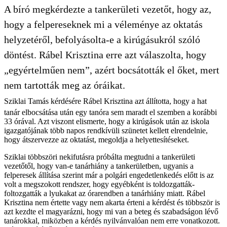
A bíró megkérdezte a tankerületi vezetőt, hogy az,
hogy a felpereseknek mi a véleménye az oktatás
helyzetéről, befolyásolta-e a kirúgásukról szóló
döntést. Rábel Krisztina erre azt válaszolta, hogy
„egyértelműen nem”, azért bocsátották el őket, mert
nem tartották meg az óráikat.
Sziklai Tamás kérdésére Rábel Krisztina azt állította, hogy a hat
tanár elbocsátása után egy tanóra sem maradt el szemben a korábbi
33 órával. Azt viszont elismerte, hogy a kirúgások után az iskola
igazgatójának több napos rendkívüli szünetet kellett elrendelnie,
hogy átszervezze az oktatást, megoldja a helyettesítéseket.
Sziklai többszöri nekifutásra próbálta megtudni a tankerületi
vezetőtől, hogy van-e tanárhiány a tankerületben, ugyanis a
felperesek állítása szerint már a polgári engedetlenkedés előtt is az
volt a megszokott rendszer, hogy egyébként is toldozgatták-
foltozgatták a lyukakat az órarendben a tanárhiány miatt. Rábel
Krisztina nem értette vagy nem akarta érteni a kérdést és többször is
azt kezdte el magyarázni, hogy mi van a beteg és szabadságon lévő
tanárokkal, miközben a kérdés nyilvánvalóan nem erre vonatkozott.