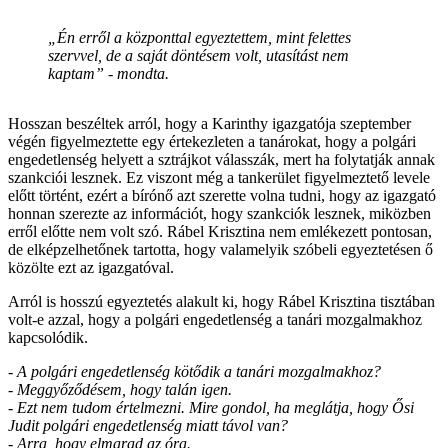
„Én erről a központtal egyeztettem, mint felettes
szervvel, de a saját döntésem volt, utasítást nem
kaptam” - mondta.
Hosszan beszéltek arról, hogy a Karinthy igazgatója szeptember
végén figyelmeztette egy értekezleten a tanárokat, hogy a polgári
engedetlenség helyett a sztrájkot válasszák, mert ha folytatják annak
szankciói lesznek. Ez viszont még a tankerület figyelmeztető levele
előtt történt, ezért a bírónő azt szerette volna tudni, hogy az igazgató
honnan szerezte az információt, hogy szankciók lesznek, miközben
erről előtte nem volt szó. Rábel Krisztina nem emlékezett pontosan,
de elképzelhetőnek tartotta, hogy valamelyik szóbeli egyeztetésen ő
közölte ezt az igazgatóval.
Arról is hosszú egyeztetés alakult ki, hogy Rábel Krisztina tisztában
volt-e azzal, hogy a polgári engedetlenség a tanári mozgalmakhoz
kapcsolódik.
- A polgári engedetlenség kötődik a tanári mozgalmakhoz?
- Meggyőződésem, hogy talán igen.
- Ezt nem tudom értelmezni. Mire gondol, ha meglátja, hogy Ősi
Judit polgári engedetlenség miatt távol van?
- Arra, hogy elmarad az óra.