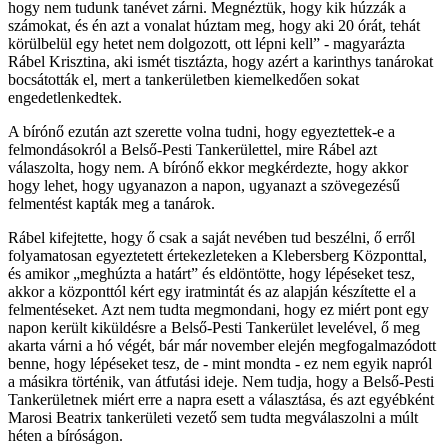
hogy nem tudunk tanévet zárni. Megnéztük, hogy kik húzzák a
számokat, és én azt a vonalat húztam meg, hogy aki 20 órát, tehát
körülbelül egy hetet nem dolgozott, ott lépni kell” - magyarázta
Rábel Krisztina, aki ismét tisztázta, hogy azért a karinthys tanárokat
bocsátották el, mert a tankerületben kiemelkedően sokat
engedetlenkedtek.
A bírónő ezután azt szerette volna tudni, hogy egyeztettek-e a
felmondásokról a Belső-Pesti Tankerülettel, mire Rábel azt
válaszolta, hogy nem. A bírónő ekkor megkérdezte, hogy akkor
hogy lehet, hogy ugyanazon a napon, ugyanazt a szövegezésű
felmentést kapták meg a tanárok.
Rábel kifejtette, hogy ő csak a saját nevében tud beszélni, ő erről
folyamatosan egyeztetett értekezleteken a Klebersberg Központtal,
és amikor „meghúzta a határt” és eldöntötte, hogy lépéseket tesz,
akkor a központtól kért egy iratmintát és az alapján készítette el a
felmentéseket. Azt nem tudta megmondani, hogy ez miért pont egy
napon került kiküldésre a Belső-Pesti Tankerület levelével, ő meg
akarta várni a hó végét, bár már november elején megfogalmazódott
benne, hogy lépéseket tesz, de - mint mondta - ez nem egyik napról
a másikra történik, van átfutási ideje. Nem tudja, hogy a Belső-Pesti
Tankerületnek miért erre a napra esett a választása, és azt egyébként
Marosi Beatrix tankerületi vezető sem tudta megválaszolni a múlt
héten a bíróságon.