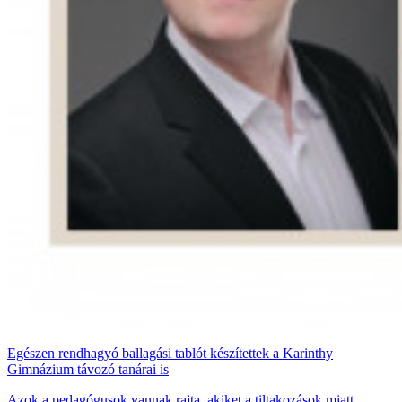
Egészen rendhagyó ballagási tablót készítettek a Karinthy
Gimnázium távozó tanárai is
Azok a pedagógusok vannak rajta, akiket a tiltakozások miatt