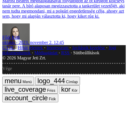
Marosi Beatrix meghallgatásával folytatódott az öt kirúgott kölcseys
tanár pere. A bíró alaposan megizzasztotta a tankerület vezetőjét, aki
nem tudta megmondani, mi a polgári engedetlenség célja, ahogy azt
sem, hogy mi alapján választotta ki, hogy kiket rúg ki.
Fődi Kitti
oktatás
2023. november 2. 12:45
GYIK
Hibát jelentek
Impresszum
Javítások kezelése
Jogi
dokumentumok
Médiaajánlat
RSS
Sütibeállítások
©
2026
Magyar Jeti Zrt.
Vége
Menü
Címlap
Friss
Kör
Fiók