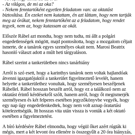
- Az világos, de mi az oka?
- Nekem fenntartóként egyetlen feladatom van: az oktatást
biztosítása. Én ezeket nem kutattam, én azt láttam, hogy nem tartják
meg az órákat, nekem fenntartóként az a feladatom, hogy rendet
tegyek, nem az, hogy kutassam az okát.
Először Rábel azt mondta, hogy nem tudta, mi állt a polgári
engedetlenségek mögött, majd pontosította, hogy a mozgalom céljait
ismerte, de a tanárok egyes személyes okait nem. Marosi Beatrix
hasonló választ adott a múlt heti tárgyaláson.
Rábel szerint a tankerületben nincs tanárhiány
Arról is szó esett, hogy a karinthys tanárok nem voltak hajlandóak
átvenni igazgatójuktól a tankerület figyelmeztető levelét, hanem
helyette a tankerülethez vonultak, hogy személyesen beszéljenek
Rábellel. Rábel hosszan beszélt arról, hogy ez a találkozó nem az
oktatást érintő kérdésekről szólt, hanem arról, hogy őt megismerjék
személyesen és két felperes esetében jegyzőkönyvbe vegyék, hogy
egy nap úgy engedetlenkedtek, hogy nem volt aznap óratartási
kötelezettségük. Itt hosszas vita után vissza is vonták a két oktató
esetében a figyelmeztetést.
A bíró kérdésére Rábel elmondta, hogy végül őket azért rúgták ki
mégis, mert a két levont óra ellenére is összegyűlt a 20 óra hiányzás,