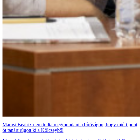
Marosi Beatrix nem tudta megmondani a bíróságon, hogy miért pont
öt tanárt rúgott ki a Kölcseyből