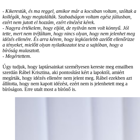
- Kikerestük, és ma reggel, amikor már a kocsiban voltam, szóltak a
kollégák, hogy megtalálták. Szabadságon voltam egész júliusban,
ezért nem jutott el hozzám, ezért elnézést kérek.
- Nagyra értékelem, hogy eljött, de nyilván nem volt könnyű. Jól
tette, mert nem tréfáltam, hogy nincs olyan, hogy nem jelenhet meg
idézés ellenére. És arra kérem, hogy legközelebb azelőtt ellenőrizze
a tényeket, mielőtt olyan nyilatkozatot tesz a sajtóban, hogy a
bíróság mulasztott.
- Megértettem.
Úgy tudjuk, hogy laptársainkat személyesen kereste meg emailben
szerdán Rábel Krisztina, aki pontosítást kért a lapoktól, amiért
megírták, hogy idézés ellenére nem jelent meg. Rábel ezekben azt
állította, hogy nem kapott idézést, ezért nem is jelenhetett meg a
bíróságon. Erre utalt most a bírónő is.