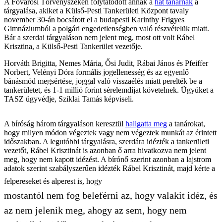
A Fővárosi Törvényszéken folytatódott annak a
hat tanárnak
a
tárgyalása, akiket a Külső-Pesti Tankerületi Központ tavaly
november 30-án bocsátott el a budapesti Karinthy Frigyes
Gimnáziumból a polgári engedetlenségben való részvételük miatt.
Bár a szerdai tárgyaláson nem jelent meg, most ott volt Rábel
Krisztina, a Külső-Pesti Tankerület vezetője.
Horváth Brigitta, Nemes Mária, Ősi Judit, Rábai János és Pfeiffer
Norbert, Velényi Dóra formális jogellenesség és az egyenlő
bánásmód megsértése, joggal való visszaélés miatt perelték be a
tankerületet, és 1-1 millió forint sérelemdíjat követelnek. Ügyüket a
TASZ ügyvédje, Sziklai Tamás képviseli.
A bíróság három tárgyaláson keresztül
hallgatta meg
a tanárokat,
hogy milyen módon végeztek vagy nem végeztek munkát az érintett
időszakban. A legutóbbi tárgyalásra, szerdára idézték a tankerületi
vezetőt, Rábel Krisztinát is azonban ő arra hivatkozva nem jelent
meg, hogy nem kapott idézést. A bírónő szerint azonban a lajstrom
adatok szerint szabályszerűen idézték Rábel Krisztinát, majd kérte a
felpereseket és alperest is, hogy
mostantól nem fog beleférni az, hogy valakit idéz, és
az nem jelenik meg, ahogy az sem, hogy nem