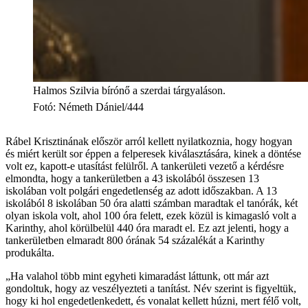
Halmos Szilvia bírónő a szerdai tárgyaláson.
Fotó
:
Németh Dániel/444
Rábel Krisztinának először arról kellett nyilatkoznia, hogy hogyan
és miért került sor éppen a felperesek kiválasztására, kinek a döntése
volt ez, kapott-e utasítást felülről. A tankerületi vezető a kérdésre
elmondta, hogy a tankerületben a 43 iskolából összesen 13
iskolában volt polgári engedetlenség az adott időszakban. A 13
iskolából 8 iskolában 50 óra alatti számban maradtak el tanórák, két
olyan iskola volt, ahol 100 óra felett, ezek közül is kimagasló volt a
Karinthy, ahol körülbelül 440 óra maradt el. Ez azt jelenti, hogy a
tankerületben elmaradt 800 órának 54 százalékát a Karinthy
produkálta.
„Ha valahol több mint egyheti kimaradást láttunk, ott már azt
gondoltuk, hogy az veszélyezteti a tanítást. Név szerint is figyeltük,
hogy ki hol engedetlenkedett, és vonalat kellett húzni, mert félő volt,