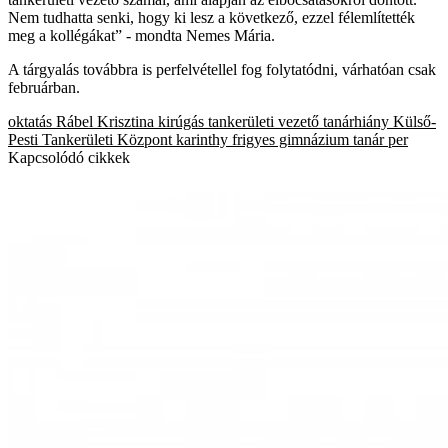
Nem tudhatta senki, hogy ki lesz a következő, ezzel félemlítették
meg a kollégákat” - mondta Nemes Mária.
A tárgyalás továbbra is perfelvétellel fog folytatódni, várhatóan csak
februárban.
oktatás
Rábel Krisztina
kirúgás
tankerületi vezető
tanárhiány
Külső-
Pesti Tankerületi Központ
karinthy frigyes gimnázium
tanár per
Kapcsolódó cikkek