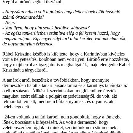
Végül a bírónő segített tisztázni.
- Nagyságrendileg volt a polgári engedetlenségek előtt hasonló
számú óraelmaradás?
- Nem.
- Van ilyen, hogy nincsenek betöltve státuszok?
- Az egész tankerületben számítva elég a fél kezem hozzá, hogy
megszámoljam. Egy egyensúlyt tart a tankerület, vannak elmenők,
de ugyanannyian érkeznek.
Rábel Krisztina később is kifejtette, hogy a Karinthyban kivételes
volt a helyettesítés, korábban nem volt ilyen. Bírónő erre hozzátette,
hogy majd erről az igazgatót is meghallgatják, majd elengedte Rábel
Krisztinát a tárgyalásról.
A tanárok arról beszéltek a továbbiakban, hogy mennyire
dermesztően hatott a tanári társadalomra és a karinthys tanárokra az
ő elbocsátásuk. Állításuk szerint sokan megfélemlítve érezték
magukat, ezért elálltak a polgári engedetlenségtől, de volt, aki
felmondott emiatt, mert nem bírta a nyomást, és olyan is, aki
belebetegedett.
„24-en voltunk a tanári karból, nem gondoltuk, hogy a tömegbe
lőnek, bocsánat a kifejezésért. Az volt a dermesztő, hogy
véletlenszerűen rúgtak ki minket, szerintünk nem stimmelnek a
tankerületi vezető számai, ami alapján az elbocsátásokról döntött.