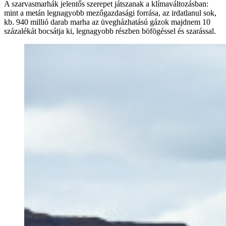
A szarvasmarhák jelentős szerepet játszanak a klímaváltozásban:
mint a metán legnagyobb mezőgazdasági forrása, az irdatlanul sok,
kb. 940 millió darab marha az üvegházhatású gázok majdnem 10
százalékát bocsátja ki, legnagyobb részben böfögéssel és szarással.