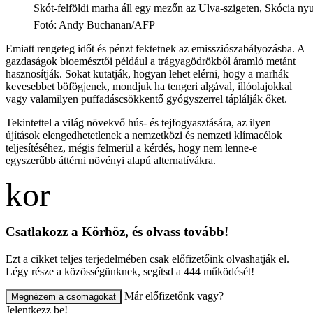
Skót-felföldi marha áll egy mezőn az Ulva-szigeten, Skócia nyu
Fotó
:
Andy Buchanan/AFP
Emiatt rengeteg időt és pénzt fektetnek az emissziószabályozásba. A
gazdaságok bioemésztői például a trágyagödrökből áramló metánt
hasznosítják. Sokat kutatják, hogyan lehet elérni, hogy a marhák
kevesebbet böfögjenek, mondjuk ha tengeri algával, illóolajokkal
vagy valamilyen puffadáscsökkentő gyógyszerrel táplálják őket.
Tekintettel a világ növekvő hús- és tejfogyasztására, az ilyen
újítások elengedhetetlenek a nemzetközi és nemzeti klímacélok
teljesítéséhez, mégis felmerül a kérdés, hogy nem lenne-e
egyszerűbb áttérni növényi alapú alternatívákra.
Csatlakozz a Körhöz, és olvass tovább!
Ezt a cikket teljes terjedelmében csak előfizetőink olvashatják el.
Légy része a közösségünknek, segítsd a 444 működését!
Már előfizetőnk vagy?
Megnézem a csomagokat
Jelentkezz be!