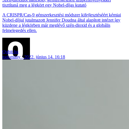
tisztítaná meg a légkört egy Nobel-díjas kutató
A CRISPR/Cas-9 génszerkesztési módszer kifejlesztéséért kémiai
Nobel-díjjal jutalmazott Jennifer Doudna által alapított intézet így
küzdene a légkörben már meglévő szén-dioxid és a globális
felmelegedés ellen.
Qubit.hu
tudomány
2022. június 14. 16:18