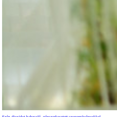
Szén-dioxidot habzsoló, génszerkesztett szupernövényekkel