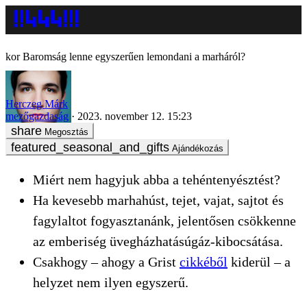
Baromság lenne egyszerűen lemondani a marháról?
Herczeg Márk
mezőgazdaság
2023. november 12. 15:23
Megosztás
Ajándékozás
Miért nem hagyjuk abba a tehéntenyésztést?
Ha kevesebb marhahúst, tejet, vajat, sajtot és
fagylaltot fogyasztanánk, jelentősen csökkenne
az emberiség üvegházhatásúgáz-kibocsátása.
Csakhogy – ahogy a Grist
cikkéből
kiderül – a
helyzet nem ilyen egyszerű.