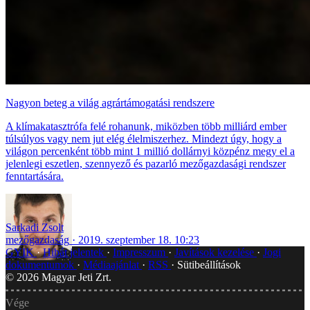
Nagyon beteg a világ agrártámogatási rendszere
A klímakatasztrófa felé rohanunk, miközben több milliárd ember
túlsúlyos vagy nem jut elég élelmiszerhez. Mindezt úgy, hogy a
világon percenként több mint 1 millió dollárnyi közpénz megy el a
jelenlegi eszetlen, szennyező és pazarló mezőgazdasági rendszer
fenntartására.
Sarkadi Zsolt
mezőgazdaság
2019. szeptember 18. 10:23
GYIK
Hibát jelentek
Impresszum
Javítások kezelése
Jogi
dokumentumok
Médiaajánlat
RSS
Sütibeállítások
©
2026
Magyar Jeti Zrt.
Vége