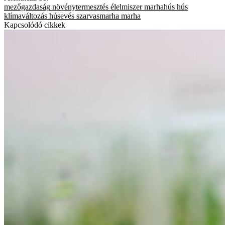
mezőgazdaság
növénytermesztés
élelmiszer
marhahús
hús
klímaváltozás
húsevés
szarvasmarha
marha
Kapcsolódó cikkek