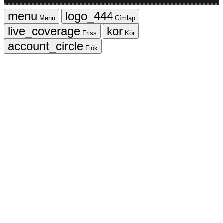
Menü
Címlap
Friss
Kör
Fiók