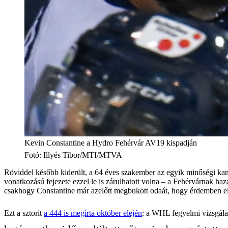
Kevin Constantine a Hydro Fehérvár AV19 kispadján
Fotó
:
Illyés Tibor/MTI/MTVA
Röviddel később kiderült, a 64 éves szakember az egyik minőségi 
vonatkozású fejezete ezzel le is zárulhatott volna – a Fehérvárnak ha
csakhogy Constantine már azelőtt megbukott odaát, hogy érdemben el
Ezt a sztorit
a 444 is megírta október elején
: a WHL fegyelmi vizsgála