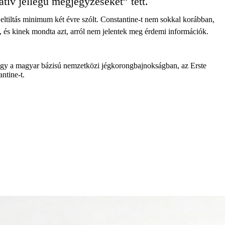
atív jellegű megjegyzéseket” tett.
z eltiltás minimum két évre szólt. Constantine-t nem sokkal korábban,
 és kinek mondta azt, arról nem jelentek meg érdemi információk.
 hogy a magyar bázisú nemzetközi jégkorongbajnokságban, az Erste
ntine-t.