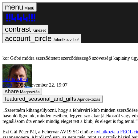
Menü
Kinézet
Jelentkezz be!
Góbé módra szerződtetett szerződésszegő szövetségi kapitány üg
Gazda Albert
sport
2023. november 22. 19:07
Megosztás
Ajándékozás
„Szeretném kihangsúlyozni, hogy a fehérvári klub minden szerződéses 
hasonló ügyeink, minden esetben, legyen szó akár játékosról vagy edzőr
regnálásom óta ennek mindig eleget tett a klub, és eleget is fog tenni.”
Ezt Gál Péter Pál, a Fehérvár AV19 SC elnöke
nyilatkozta a FEOL c
szappanopera. Akiről szó van, az nem más, mint az osztrák bázisú b