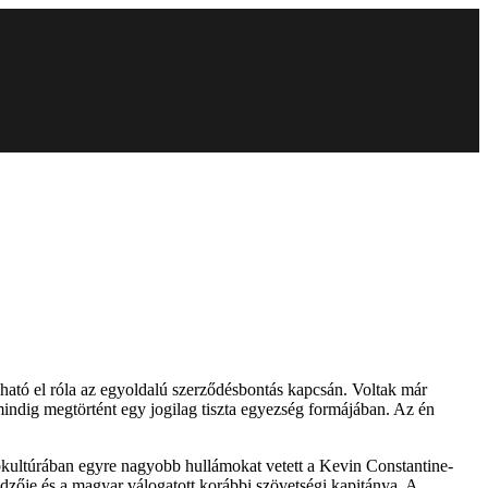
ható el róla az egyoldalú szerződésbontás kapcsán. Voltak már
 mindig megtörtént egy jogilag tiszta egyezség formájában. Az én
kultúrában egyre nagyobb hullámokat vetett a Kevin Constantine-
zője és a magyar válogatott korábbi szövetségi kapitánya. A