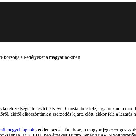
ye borzolja a kedélyeket a magyar hokiban
kötelezettségét teljesítette Kevin Constantine felé, ugyanez nem mond
ől, akitől elköszöntünk a szerződés lejárta előtt, akkor felé a lezárás
ímű megyei lapnak
kedden, azok után, hogy a magyar jégkorongos szub
ajnokságban, az ICEHL-ben érdekelt Hydro Fehérvár AV19 volt vezetőed