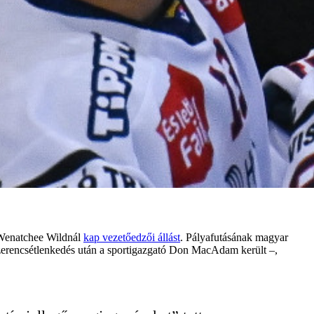
 Wenatchee Wildnál
kap vezetőedzői állást
. Pályafutásának magyar
i szerencsétlenkedés után a sportigazgató Don MacAdam került –,