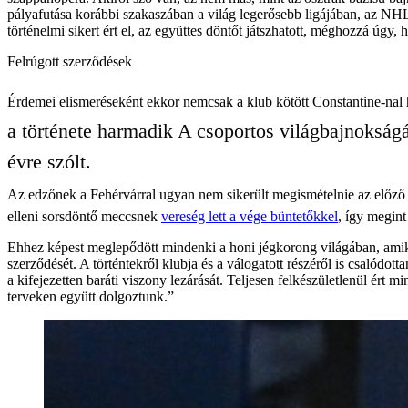
pályafutása korábbi szakaszában a világ legerősebb ligájában, az NH
történelmi sikert ért el, az együttes döntőt játszhatott, méghozzá úgy
Felrúgott szerződések
Érdemei elismeréseként ekkor nemcsak a klub kötött Constantine-nal 
a története harmadik A csoportos világbajnokságár
évre szólt.
Az edzőnek a Fehérvárral ugyan nem sikerült megismételnie az előző év
elleni sorsdöntő meccsnek
vereség lett a vége büntetőkkel
, így megint
Ehhez képest meglepődött mindenki a honi jégkorong világában, amikor
szerződését. A történtekről klubja és a válogatott részéről is csalódot
a kifejezetten baráti viszony lezárását. Teljesen felkészületlenül ér
terveken együtt dolgoztunk.”