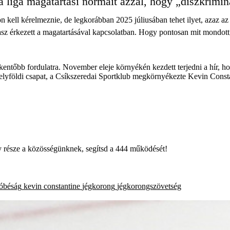
e a liga magatartási normáit azzal, hogy „diszkrimin
ön kell kérelmeznie, de legkorábban 2025 júliusában tehet ilyet, azaz a
sz érkezett a magatartásával kapcsolatban. Hogy pontosan mit mondott,
kkentőbb fordulatra. November eleje környékén kezdett terjedni a hír,
ékelyföldi csapat, a Csíkszeredai Sportklub megkörnyékezte Kevin Consta
égy része a közösségünknek, segítsd a 444 működését!
óbéság
kevin constantine
jégkorong
jégkorongszövetség