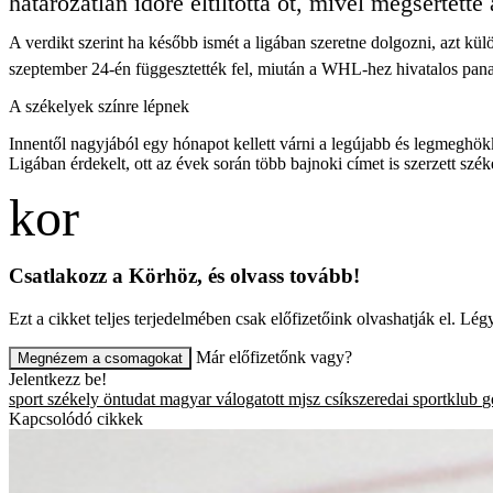
határozatlan időre eltiltotta őt, mivel megsértett
A verdikt szerint ha később ismét a ligában szeretne dolgozni, azt kül
szeptember 24-én függesztették fel, miután a WHL-hez hivatalos pana
A székelyek színre lépnek
Innentől nagyjából egy hónapot kellett várni a legújabb és legmeghö
Ligában érdekelt, ott az évek során több bajnoki címet is szerzett sz
Csatlakozz a Körhöz, és olvass tovább!
Ezt a cikket teljes terjedelmében csak előfizetőink olvashatják el. L
Már előfizetőnk vagy?
Megnézem a csomagokat
Jelentkezz be!
sport
székely öntudat
magyar válogatott
mjsz
csíkszeredai sportklub
g
Kapcsolódó cikkek