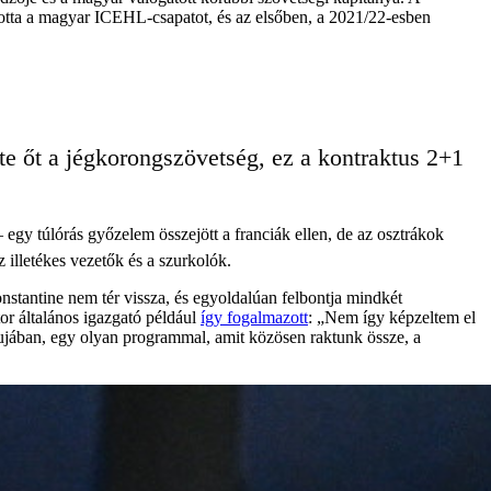
totta a magyar ICEHL-csapatot, és az elsőben, a 2021/22-esben
rte őt a jégkorongszövetség, ez a kontraktus 2+1
egy túlórás győzelem összejött a franciák ellen, de az osztrákok
 illetékes vezetők és a szurkolók.
nstantine nem tér vissza, és egyoldalúan felbontja mindkét
tor általános igazgató például
így fogalmazott
: „Nem így képzeltem el
apujában, egy olyan programmal, amit közösen raktunk össze, a