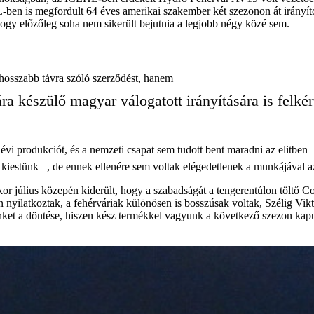
L-ben is megfordult 64 éves amerikai szakember két szezonon át irányí
, hogy előzőleg soha nem sikerült bejutnia a legjobb négy közé sem.
hosszabb távra szóló szerződést, hanem
a készülő magyar válogatott irányítására is felké
i produkciót, és a nemzeti csapat sem tudott bent maradni az elitben – 
 kiestünk –, de ennek ellenére sem voltak elégedetlenek a munkájával az
 július közepén kiderült, hogy a szabadságát a tengerentúlon töltő Co
tan nyilatkoztak, a fehérváriak különösen is bosszúsak voltak, Szélig Vik
t minket a döntése, hiszen kész termékkel vagyunk a következő szezon k