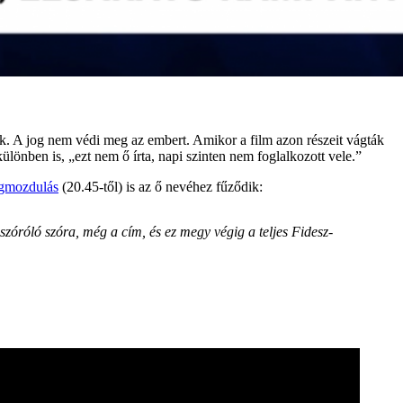
ak. A jog nem védi meg az embert. Amikor a film azon részeit vágták
 különben is, „ezt nem ő írta, napi szinten nem foglalkozott vele.”
gmozdulás
(20.45-től) is az ő nevéhez fűződik:
zóróló szóra, még a cím, és ez megy végig a teljes Fidesz-