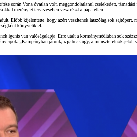
pítése során Vona óvatlan volt, meggondolatlanul cselekedett, támadási 
sokkal merénylet tervezésében vesz részt a pápa ellen.
ult. Előbb kijelentette, hogy azért veszítenek látszólag sok sajtópert,
eségként könyvelik el.
ének igenis van valóságalapja. Erre utalt a kormánymédiában sok százs
ánylapok: „Kampányban járunk, izgalmas ügy, a miniszterelnök-jelölt szó