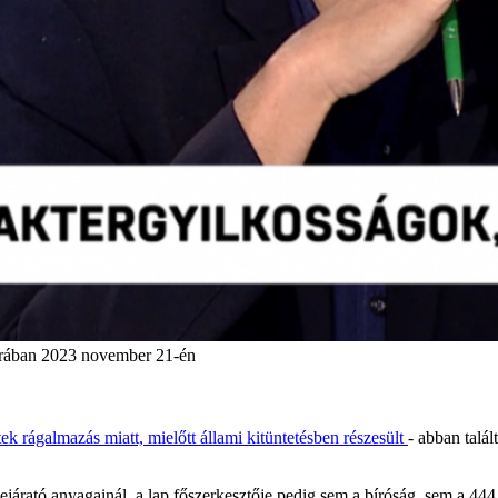
orában 2023 november 21-én
ltek rágalmazás miatt, mielőtt állami kitüntetésben részesült
- abban talá
 lejárató anyagainál, a lap főszerkesztője pedig sem a bíróság, sem a 4