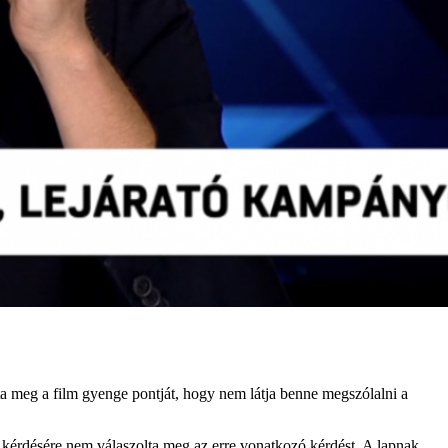
lta meg a film gyenge pontját, hogy nem látja benne megszólalni a
44 kérdésére nem válaszolta meg az erre vonatkozó kérdést. A lapnak