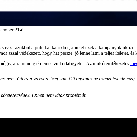
vember 21-én
ak vissza azokból a politikai károkból, amiket ezek a kampányok okozn
s azzal védekezett, hogy hát persze, jó lenne látni a teljes ítéletet, és
égis, arra mindig érdemes volt odafigyelni. Az utolsó emlékezetes
me
 nem. Ott ez a szervezettség van. Ott ugyanaz az üzenet jelenik meg, s
kötelezettségek. Ebben nem látok problémát.