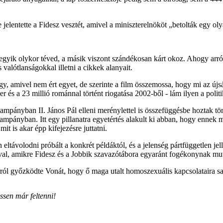
lentette a Fidesz vesztét, amivel a miniszterelnököt „betolták egy oly
egyik olykor téved, a másik viszont szándékosan kárt okoz. Ahogy arró
alótlanságokkal illetni a cikkek alanyait.
ügy, amivel nem ért egyet, de szerinte a film összemossa, hogy mi az ú
 és a 23 millió románnal történt riogatása 2002-ből - lám ilyen a politi
kampányban II. János Pál elleni merénylettel is összefüggésbe hoztak tör
 kampányban. Itt egy pillanatra egyetértés alakult ki abban, hogy ennek
 is akar épp kifejezésre juttatni.
 eltávolodni próbált a konkrét példáktól, és a jelenség pártfüggetlen je
ával, amikre Fidesz és a Jobbik szavazótábora egyaránt fogékonynak mu
ól győzködte Vonát, hogy ő maga utalt homoszexuális kapcsolataira saj
ssen már feltenni!