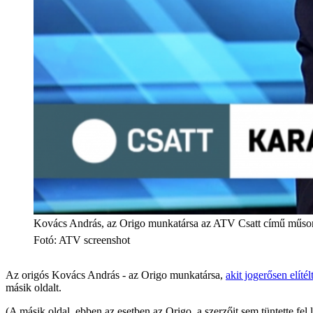
Kovács András, az Origo munkatársa az ATV Csatt című műs
Fotó
:
ATV screenshot
Az origós Kovács András - az Origo munkatársa,
akit jogerősen elíté
másik oldalt.
(A másik oldal, ebben az esetben az Origo, a szerzőit sem tüntette fel