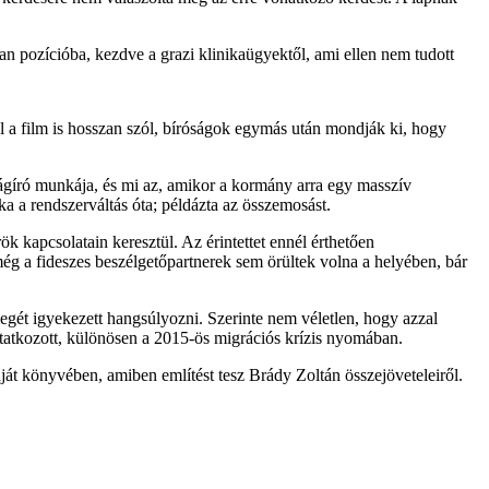
an pozícióba, kezdve a grazi klinikaügyektől, ami ellen nem tudott
l a film is hosszan szól, bíróságok egymás után mondják ki, hogy
jságíró munkája, és mi az, amikor a kormány arra egy masszív
ka a rendszerváltás óta; példázta az összemosást.
ök kapcsolatain keresztül. Az érintettet ennél érthetően
 még a fideszes beszélgetőpartnerek sem örültek volna a helyében, bár
llegét igyekezett hangsúlyozni. Szerinte nem véletlen, hogy azzal
tatkozott, különösen a 2015-ös migrációs krízis nyomában.
át könyvében, amiben említést tesz Brády Zoltán összejöveteleiről.