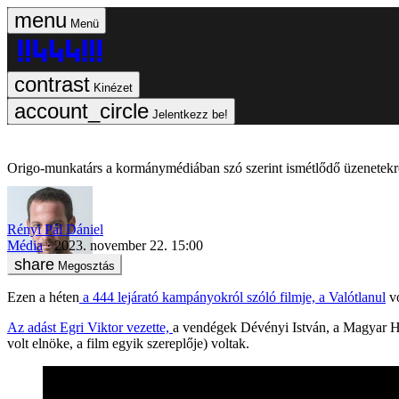
Menü
Kinézet
Jelentkezz be!
Origo-munkatárs a kormánymédiában szó szerint ismétlődő üzenetekrő
Rényi Pál Dániel
Média
2023. november 22. 15:00
Megosztás
Ezen a héten
a 444 lejárató kampányokról szóló filmje, a Valótlanul
vo
Az adást Egri Viktor vezette,
a vendégek Dévényi István, a Magyar Ha
volt elnöke, a film egyik szereplője) voltak.