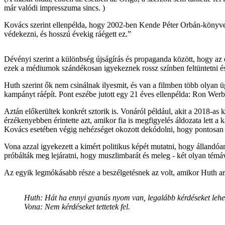
már valódi impresszuma sincs. )
Kovács szerint ellenpélda, hogy 2002-ben Kende Péter Orbán-könyve je
védekezni, és hosszú évekig ráégett ez.”
Dévényi szerint a különbség újságírás és propaganda között, hogy az 
ezek a médiumok szándékosan igyekeznek rossz színben feltüntetni és v
Huth szerint ők nem csinálnak ilyesmit, és van a filmben több olyan 
kampányt ráépít. Pont eszébe jutott egy 21 éves ellenpélda: Ron Werber
Aztán előkerültek konkrét sztorik is. Vonáról például, akit a 2018-as 
érzékenyebben érintette azt, amikor fia is megfigyelés áldozata lett a
Kovács esetében végig nehézséget okozott dekódolni, hogy pontosan mit
Vona azzal igyekezett a kimért politikus képét mutatni, hogy állandóan
próbálták meg lejáratni, hogy muszlimbarát és meleg - két olyan tém
Az egyik legmókásabb része a beszélgetésnek az volt, amikor Huth arr
Huth: Hát ha ennyi gyanús nyom van, legalább kérdéseket lehe
Vona: Nem kérdéseket tettetek fel.