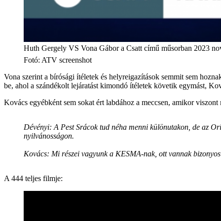
Huth Gergely VS Vona Gábor a Csatt című műsorban 2023 no
Fotó
:
ATV screenshot
Vona szerint a bírósági ítéletek és helyreigazítások semmit sem hozn
be, ahol a szándékolt lejáratást kimondó ítéletek követik egymást, Kovác
Kovács egyébként sem sokat ért labdához a meccsen, amikor viszont m
Dévényi: A Pest Srácok tud néha menni különutakon, de az Origo
nyilvánosságon.
Kovács: Mi részei vagyunk a KESMA-nak, ott vannak bizonyos 
A 444 teljes filmje: