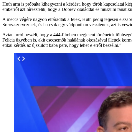
Huth arra is próbálta kihegyezni a kérdést, hogy török kapcsolatai kié
emberről azt híresztelik, hogy a Dobrev-családdal és muszlim fanatiku
A meccs végére nagyon elfáradtak a felek, Huth pedig teljesen elszabad
Soros-szervezetek, és ha csak egy vádpontban veszítenek, azt is veszt
Aztán arról beszélt, hogy a 444-filmben megjelent történetek többség
Felícia ügyében is, akit csecsemők halálának okozásával illettek korm
etikai kérdés az újszülött baba pere, hogy lehet-e erről beszélni.”