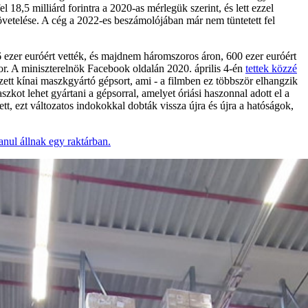
l 18,5 milliárd forintra a 2020-as mérlegük szerint, és lett ezzel
követelése. A cég a 2022-es beszámolójában már nem tüntetett fel
 ezer euróért vették, és majdnem háromszoros áron, 600 ezer euróért
or. A miniszterelnök Facebook oldalán 2020. április 4-én
tettek közzé
rzett kínai maszkgyártó gépsort, ami - a filmben ez többször elhangzik
kot lehet gyártani a gépsorral, amelyet óriási haszonnal adott el a
t, ezt változatos indokokkal dobták vissza újra és újra a hatóságok,
anul állnak egy raktárban.