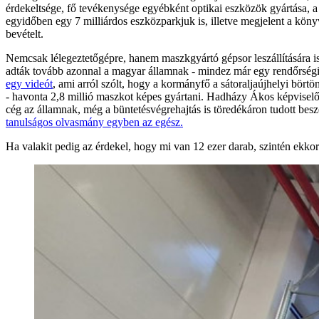
érdekeltsége, fő tevékenysége egyébként optikai eszközök gyártása, a cov
egyidőben egy 7 milliárdos eszközparkjuk is, illetve megjelent a köny
bevételt.
Nemcsak lélegeztetőgépre, hanem maszkgyártó gépsor leszállítására i
adták tovább azonnal a magyar államnak - mindez már egy rendőrségi h
egy videót
, ami arról szólt, hogy a kormányfő a sátoraljaújhelyi bört
- havonta 2,8 millió maszkot képes gyártani. Hadházy Ákos képviselőne
cég az államnak, még a büntetésvégrehajtás is töredékáron tudott besz
tanulságos olvasmány egyben az egész.
Ha valakit pedig az érdekel, hogy mi van 12 ezer darab, szintén ekkor