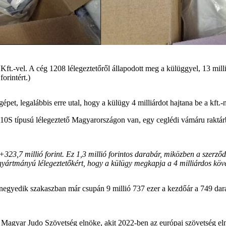
Kft.-vel. A cég 1208 lélegeztetőről állapodott meg a külüggyel, 13 milli
orintért.)
épet, legalábbis erre utal, hogy a külügy 4 milliárdot hajtana be a kft.-
 típusú lélegeztető Magyarországon van, egy ceglédi vámáru raktárban
ó+323,7 millió forint. Ez 1,3 millió forintos darabár, miközben a szerződ
gyártmányú lélegeztetőkért, hogy a külügy megkapja a 4 milliárdos köve
 negyedik szakaszban már csupán 9 millió 737 ezer a kezdőár a 749 dar
 a Magyar Judo Szövetség elnöke, akit 2022-ben az európai szövetség e