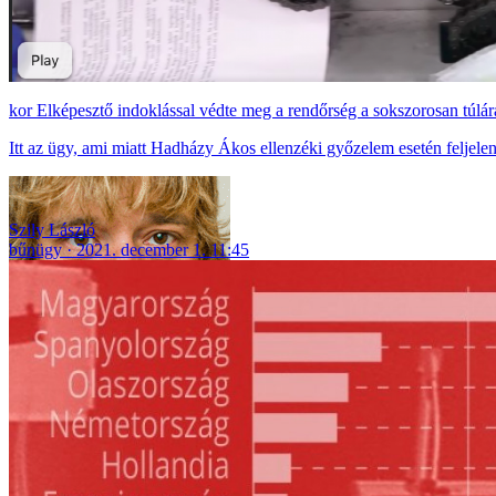
Elképesztő indoklással védte meg a rendőrség a sokszorosan túlá
Itt az ügy, ami miatt Hadházy Ákos ellenzéki győzelem esetén feljelen
Szily László
bűnügy
2021. december 1. 11:45