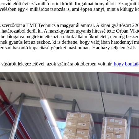
id előtt évi százmillió forint körüli forgalmat bonyolított. Ez ugrott fe
velésben egy 4 milliárdos tartozás is, ami éppen annyi, mint a külügy 
s szerződött a TMT Technics a magyar állammal. A kínai gyártósort 226
atározatból derül ki. A maszkgyártót ugyanis híressé tette Orbán Vikt
önbe látogatva megtekintette azt a rabok által működtetett, nemrég besze
k gyanús lett az eszköz, ki is derítette, hogy valójában hatodennyi masz
erezni hasonló kapacitású gépeket máshonnan. Hadházy feljelentést is tet
 vásárolt lélegeztetővel, azok számára októberben volt hír,
hogy bontatl