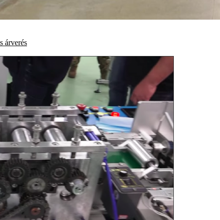
s
árverés