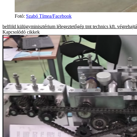
Fotó
:
Szabó Tímea/Facebook
belföld
külügyminisztérium
lélegeztetőgép
tmt technics kft.
végrehajtá
Kapcsolódó cikkek