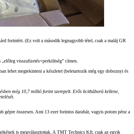
árd forintért. (Ez volt a második legnagyobb tétel, csak a maláj GR
n „előleg visszafizetés+perköltség” címen.
 lehet megtekinteni a készletet (beletartozik még egy doboznyi és
ésben még 10,7 millió forint szerepelt. Erős licitháború kellene,
telését.
ab gépre összesen. Ami 13 ezer forintos darabár, vagyis potom pénz a
lnökének is megválasztottak. A TMT Technics Kft. csak az egyik