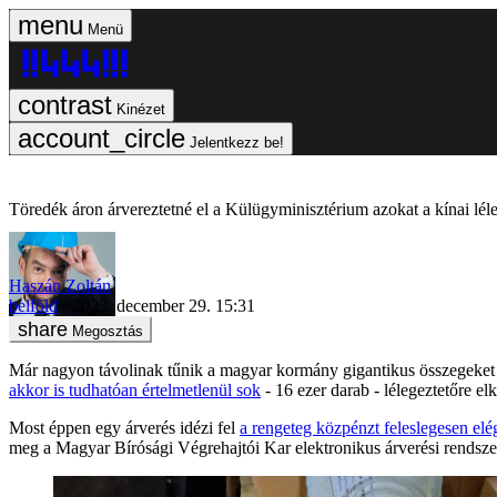
Menü
Kinézet
Jelentkezz be!
Töredék áron árvereztetné el a Külügyminisztérium azokat a kínai léleg
Haszán Zoltán
belföld
2023. december 29. 15:31
Megosztás
Már nagyon távolinak tűnik a magyar kormány gigantikus összegeket f
akkor is tudhatóan értelmetlenül sok
- 16 ezer darab - lélegeztetőre el
Most éppen egy árverés idézi fel
a rengeteg közpénzt feleslegesen elég
meg a Magyar Bírósági Végrehajtói Kar elektronikus árverési rendsze