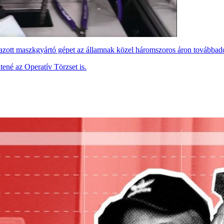
razott maszkgyártó gépet az államnak közel háromszoros áron továbbad
tené az Operatív Törzset is.