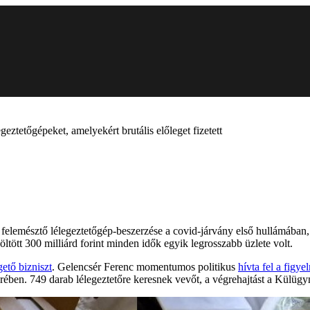
eztetőgépeket, amelyekért brutális előleget fizetett
elemésztő lélegeztetőgép-beszerzése a covid-járvány első hullámában, 
költött 300 milliárd forint minden idők egyik legrosszabb üzlete volt.
ető bizniszt
. Gelencsér Ferenc momentumos politikus
hívta fel a figye
rében. 749 darab lélegeztetőre keresnek vevőt, a végrehajtást a Külü