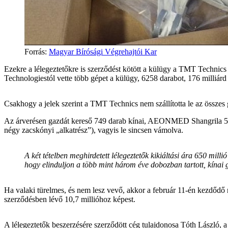
Forrás
:
Magyar Bírósági Végrehajtói Kar
Ezekre a lélegeztetőkre is szerződést kötött a külügy a TMT Technics 
Technologiestól vette több gépet a külügy, 6258 darabot, 176 milliárd f
Csakhogy a jelek szerint a TMT Technics nem szállította le az összes g
Az árverésen gazdát kereső 749 darab kínai, AEONMED Shangrila 510S
négy zacskónyi „alkatrész”), vagyis le sincsen vámolva.
A két tételben meghirdetett lélegeztetők kikiáltási ára 650 milli
hogy elinduljon a több mint három éve dobozban tartott, kínai 
Ha valaki türelmes, és nem lesz vevő, akkor a február 11-én kezdődő
szerződésben lévő 10,7 millióhoz képest.
A lélegeztetők beszerzésére szerződött cég tulajdonosa Tóth László,