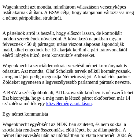
Wagenknecht azt mondta, mindhárom választáson versenyképes
listát akarnak állítani. A BSW célja, hogy alapjaiban változtassa meg
a német pártpolitikai struktúrát.
A pártelnök arról is beszélt, hogy először lassan, de kontrollált
módon szeretnének növekedni. A következő napokban ugyan
felvesznek 450 új párttagot, utána viszont alaposan átgondolják
majd, kiket engednek be. El akarják kerülni a párt irányvonalától
eltérő irányba húzó, nem konstruktív embereket.
Wagenknecht a szociáldemokrata vezetésű német kormánynak is
odaszúrt. Azt mondta, Olaf Scholzék tervek nélkül kormányoznak,
arroganciájuk pedig megosztja Németországot. A koalíciós partner
Zöldeket egyenesen a legveszélyesebb parlamenti pártnak nevezte.
A BSW a szélsőjobboldali, AfD-szavazók körében is népszerű lehet.
Ezt bizonyítja, hogy a még nem is létező pártot októberben már 14
százalékra mérték egy
közvélemény-kutatáson
.
Egy német kommunista
Wagenknecht egyébként az NDK-ban született, és nem sokkal a
szocialista rendszer összeomlása előtt lépett be az állampártba. A
német újraegyesítés után az utódpártban folytatta karrierjét. 2004 és