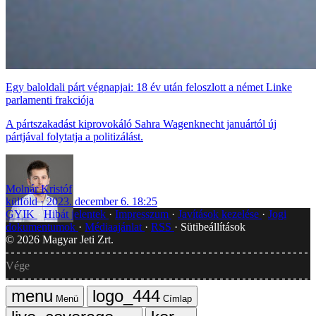
Egy baloldali párt végnapjai: 18 év után feloszlott a német Linke
parlamenti frakciója
A pártszakadást kiprovokáló Sahra Wagenknecht januártól új
pártjával folytatja a politizálást.
Molnár Kristóf
külföld
2023. december 6. 18:25
GYIK
Hibát jelentek
Impresszum
Javítások kezelése
Jogi
dokumentumok
Médiaajánlat
RSS
Sütibeállítások
©
2026
Magyar Jeti Zrt.
Vége
Menü
Címlap