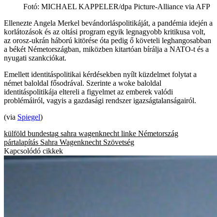
Fotó
:
MICHAEL KAPPELER/dpa Picture-Alliance via AFP
Ellenezte Angela Merkel bevándorláspolitikáját, a pandémia idején a
korlátozások és az oltási program egyik legnagyobb kritikusa volt,
az orosz-ukrán háború kitörése óta pedig ő követeli leghangosabban
a békét Németországban, miközben kitartóan bírálja a NATO-t és a
nyugati szankciókat.
Emellett identitáspolitikai kérdésekben nyílt küzdelmet folytat a
német baloldal fősodrával. Szerinte a woke baloldal
identitáspolitikája eltereli a figyelmet az emberek valódi
problémáiról, vagyis a gazdasági rendszer igazságtalanságairól.
(via
Spiegel
)
külföld
bundestag
sahra wagenknecht
linke
Németország
pártalapítás
Sahra Wagenknecht Szövetség
Kapcsolódó cikkek