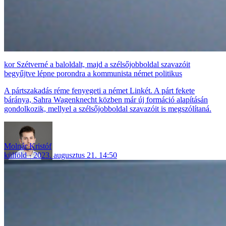
Szétverné a baloldalt, majd a szélsőjobboldal szavazóit
begyűjtve lépne porondra a kommunista német politikus
A pártszakadás réme fenyegeti a német Linkét. A párt fekete
báránya, Sahra Wagenknecht közben már új formáció alapításán
gondolkozik, mellyel a szélsőjobboldal szavazóit is megszólítaná.
Molnár Kristóf
külföld
2023. augusztus 21. 14:50