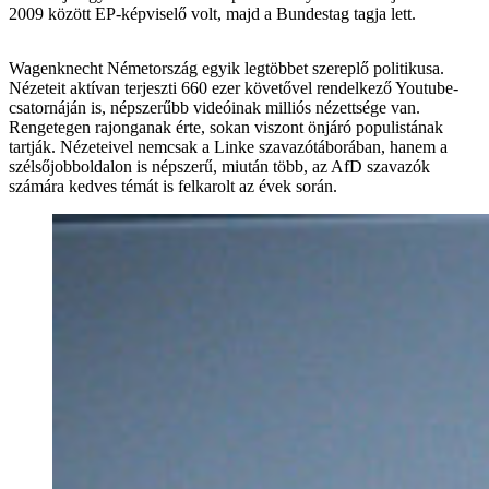
2009 között EP-képviselő volt, majd a Bundestag tagja lett.
Wagenknecht Németország egyik legtöbbet szereplő politikusa.
Nézeteit aktívan terjeszti 660 ezer követővel rendelkező Youtube-
csatornáján is, népszerűbb videóinak milliós nézettsége van.
Rengetegen rajonganak érte, sokan viszont önjáró populistának
tartják. Nézeteivel nemcsak a Linke szavazótáborában, hanem a
szélsőjobboldalon is népszerű, miután több, az AfD szavazók
számára kedves témát is felkarolt az évek során.