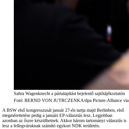
Sahra Wagenknecht a pártalapítást bejelentő sajtótájékoztatón
Fotó
:
BERND VON JUTRCZENKA/dpa Picture-Alliance via
A BSW első kongresszusát január 27-én tartja majd Berlinben, első
megmérettetése pedig a januári EP-választás lesz. Legjobban
azonban az őszre készülhetnek. Akkor három tartományi választás is
lesz a fellegváruknak számító egykori NDK területén.