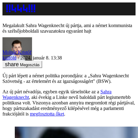
Megalakult Sahra Wagenknecht új pártja, ami a német kommunista
és szélsőjobboldali szavazatokra egyaránt hajt
Molnár Kristóf
külföld
2024. január 8. 13:38
Megosztás
Új párt lépett a német politika porondjára: a „Sahra Wagenknecht
Szövetség - az értelemért és az igazságosságért" (BSW).
Az új párt névadója, egyben egyik társelnöke az a
Sahra
Wagenknecht
, aki évekig a Linke nevű baloldali párt legismertebb
politikusa volt. Viszonya azonban annyira megromlott régi pártjával,
hogy pártszakadást eredményező kilépésével még a parlamenti
frakciójától is
megfosztotta őket
.