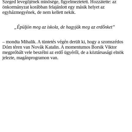
Szeged levegőjének minősége, figyelmeztetett. Hozzátette: az
önkormányzat korábban felajánlott egy másik helyet az
egyházmegyének, de nem kellett nekik.
„Épüljön meg az iskola, de hagyják meg az erdőnket”
– mondta Mihalik. A tüntetés végén derült ki, hogy a szomszédos
Dóm téren van Novák Katalin. A momentumos Borsik Viktor
megpróbált vele beszélni az erdő ügyéről, de a köztársasági elnök
jelezte, magánprogramon van.