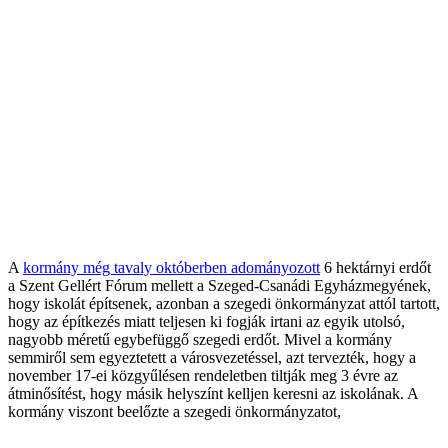
A
kormány még tavaly októberben adományozott
6 hektárnyi erdőt
a Szent Gellért Fórum mellett a Szeged-Csanádi Egyházmegyének,
hogy iskolát építsenek, azonban a szegedi önkormányzat attól tartott,
hogy az építkezés miatt teljesen ki fogják irtani az egyik utolsó,
nagyobb méretű egybefüggő szegedi erdőt. Mivel a kormány
semmiről sem egyeztetett a városvezetéssel, azt tervezték, hogy a
november 17-ei közgyűlésen rendeletben tiltják meg 3 évre az
átminősítést, hogy másik helyszínt kelljen keresni az iskolának. A
kormány viszont beelőzte a szegedi önkormányzatot,