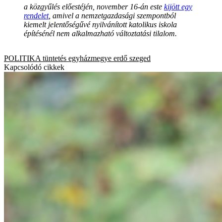
a közgyűlés előestéjén, november 16-án este
kijött egy
rendelet
, amivel a nemzetgazdasági szempontból
kiemelt jelentőségűvé nyilvánított katolikus iskola
építésénél nem alkalmazható változtatási tilalom.
POLITIKA
tüntetés
egyházmegye
erdő
szeged
Kapcsolódó cikkek