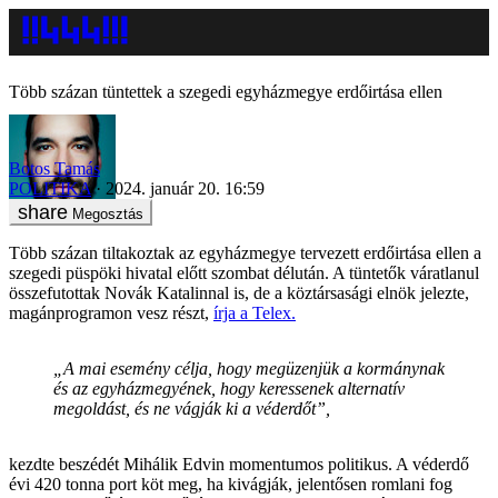
Több százan tüntettek a szegedi egyházmegye erdőirtása ellen
Botos Tamás
POLITIKA
2024. január 20. 16:59
Megosztás
Több százan tiltakoztak az egyházmegye tervezett erdőirtása ellen a
szegedi püspöki hivatal előtt szombat délután. A tüntetők váratlanul
összefutottak Novák Katalinnal is, de a köztársasági elnök jelezte,
magánprogramon vesz részt,
írja a Telex.
„A mai esemény célja, hogy megüzenjük a kormánynak
és az egyházmegyének, hogy keressenek alternatív
megoldást, és ne vágják ki a véderdőt”,
kezdte beszédét Mihálik Edvin momentumos politikus. A véderdő
évi 420 tonna port köt meg, ha kivágják, jelentősen romlani fog