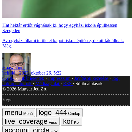
Hat hektár erdőt vágnának ki, hogy egyházi iskola épülhessen
Szegeden
Az egyházi állami területet kapott iskolaépítésre, de ott fák állnak.
Még.
Haász János
belföld
2023. október 26. 5:22
GYIK
Hibát jelentek
Impresszum
Javítások kezelése
Jogi
dokumentumok
Médiaajánlat
RSS
Sütibeállítások
©
2026
Magyar Jeti Zrt.
Vége
Menü
Címlap
Friss
Kör
Fiók