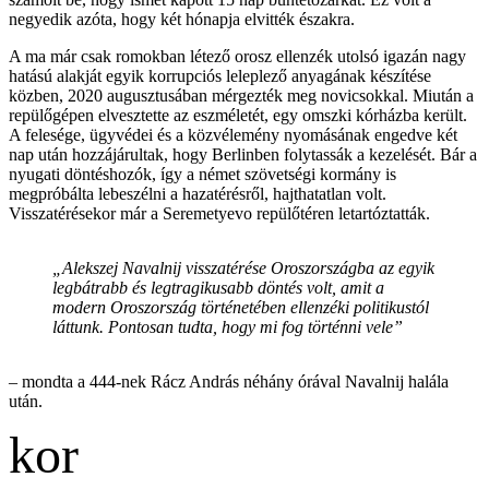
negyedik azóta, hogy két hónapja elvitték északra.
A ma már csak romokban létező orosz ellenzék utolsó igazán nagy
hatású alakját egyik korrupciós leleplező anyagának készítése
közben, 2020 augusztusában mérgezték meg novicsokkal. Miután a
repülőgépen elvesztette az eszméletét, egy omszki kórházba került.
A felesége, ügyvédei és a közvélemény nyomásának engedve két
nap után hozzájárultak, hogy Berlinben folytassák a kezelését. Bár a
nyugati döntéshozók, így a német szövetségi kormány is
megpróbálta lebeszélni a hazatérésről, hajthatatlan volt.
Visszatérésekor már a Seremetyevo repülőtéren letartóztatták.
„Alekszej Navalnij visszatérése Oroszországba az egyik
legbátrabb és legtragikusabb döntés volt, amit a
modern Oroszország történetében ellenzéki politikustól
láttunk. Pontosan tudta, hogy mi fog történni vele”
– mondta a 444-nek Rácz András néhány órával Navalnij halála
után.