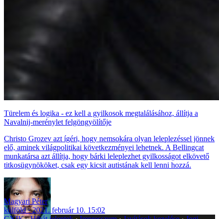
Türelem és logika - ez kell a gyilkosok megtalálásához, állítja a
Navalnij-merénylet felgöngyölítője
Christo Grozev azt ígéri, hogy nemsokára olyan leleplezéssel jönnek
elő, aminek világpolitikai következményei lehetnek. A Bellingcat
munkatársa azt állítja, hogy bárki leleplezhet gyilkosságot elkövető
titkosügynököket, csak egy kicsit autistának kell lenni hozzá.
Magyari Péter
külföld
2021. február 10. 15:02
GYIK
Hibát jelentek
Impresszum
Javítások kezelése
Jogi