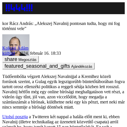
Rácz András: „Alekszej Navalnij pontosan tudta, hogy mi fog
történni vele”
Kolozsi Ádám
külföld
2024. február 16. 18:33
Megosztás
Ajándékozás
Tüdőembólia végzett Alekszej Navalnijjal a Kremlhez közeli
források szerint, a Gulag egyik legszigorúbb büntetőtáborában fogva
tartott orosz ellenzéki politikus a reggeli sétája közben lett rosszul.
Navalnij hétfőn még egy online bírósági meghallgatáson vett részt, a
videón úgy tűnt, jól van, azon viccelődött, hogy megadja a
számlaszámát a bírónak, küldhetne neki egy kis pénzt, mert neki már
nincs semmije a bírósági döntések miatt.
Utolsó posztja
a Twitteren két nappal a halála előtt ment ki, ebben
Navalnij (illetve technikailag az üzeneteit közvetítő csapata) arról
számolt be, hogy ismét kapott 15 nap büntetőzárkát. Ez volt a