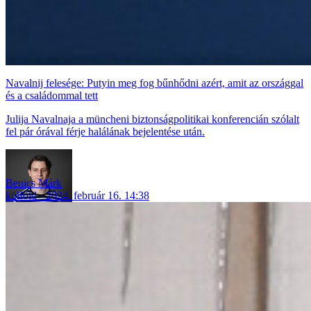
Navalnij felesége: Putyin meg fog bűnhődni azért, amit az országgal
és a családommal tett
Julija Navalnaja a müncheni biztonságpolitikai konferencián szólalt
fel pár órával férje halálának bejelentése után.
Benics Márk
külföld
2024. február 16. 14:38