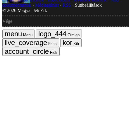
dokumentumok
Médiaajánlat
RSS
Sütibeállítások
©
2026
Magyar Jeti Zrt.
Vége
Menü
Címlap
Friss
Kör
Fiók