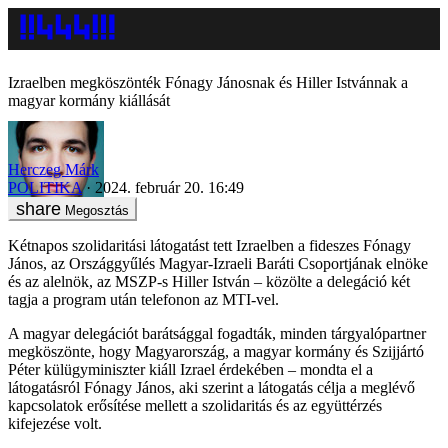
Izraelben megköszönték Fónagy Jánosnak és Hiller Istvánnak a
magyar kormány kiállását
Herczeg Márk
POLITIKA
2024. február 20. 16:49
Megosztás
Kétnapos szolidaritási látogatást tett Izraelben a fideszes Fónagy
János, az Országgyűlés Magyar-Izraeli Baráti Csoportjának elnöke
és az alelnök, az MSZP-s Hiller István – közölte a delegáció két
tagja a program után telefonon az MTI-vel.
A magyar delegációt barátsággal fogadták, minden tárgyalópartner
megköszönte, hogy Magyarország, a magyar kormány és Szijjártó
Péter külügyminiszter kiáll Izrael érdekében – mondta el a
látogatásról Fónagy János, aki szerint a látogatás célja a meglévő
kapcsolatok erősítése mellett a szolidaritás és az együttérzés
kifejezése volt.