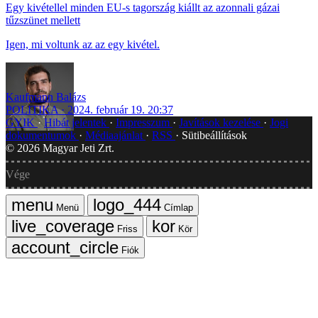
Egy kivétellel minden EU-s tagország kiállt az azonnali gázai
tűzszünet mellett
Igen, mi voltunk az az egy kivétel.
Kaufmann Balázs
POLITIKA
2024. február 19. 20:37
GYIK
Hibát jelentek
Impresszum
Javítások kezelése
Jogi
dokumentumok
Médiaajánlat
RSS
Sütibeállítások
©
2026
Magyar Jeti Zrt.
Vége
Menü
Címlap
Friss
Kör
Fiók