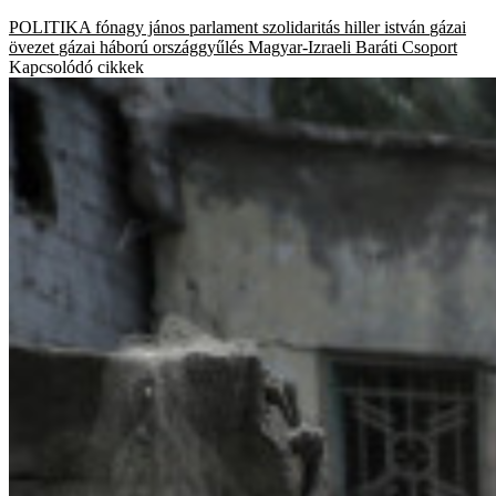
POLITIKA
fónagy jános
parlament
szolidaritás
hiller istván
gázai
övezet
gázai háború
országgyűlés
Magyar-Izraeli Baráti Csoport
Kapcsolódó cikkek