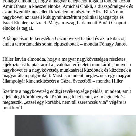
Fónagy elmondta, hogy a magyar delegációt fogadta többek között
Amir Ohana, a kneszet elnöke, Amichai Chikli, a diaszpóraügyek és
az antiszemitizmus elleni küzdelem minisztere, Aliza Bin-Noun
nagykövet, az izraeli külügyminisztérium politikai igazgatója és
Israel Eichler, az Izrael–Magyarország Parlamenti Baráti Csoport
elnöke és tagjai.
A látogatáson felkeresték a Gázai övezet határát és azt a kibucot,
amit a terrortámadás során elpusztítottak – mondta Fónagy János.
Hiller István elmondta, hogy a magyar nagykövetségen részletes
tájékoztatást kaptak arról a „valóban erő feletti munkáról”, amivel a
nagykövet és a nagykövetség munkatársai küzdöttek és küzdenek a
magyar állampolgárokért. Most is mindent megtesznek egy magyar
állampolgár kimenekítéséért a Gázai övezetből – mondta Hiller.
Szerinte a nagykövetség eddigi tevékenysége példás, mindent, amit
a jelenlegi körülmények között meg lehet tenni, azt megtették és
megteszik, „ezzel egy korábbi, nem túl szerencsés vita” végére is
pont kerül.