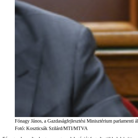
Fónagy János, a Gazdaságfejlesztési Minisztérium parlamenti áll
Fotó
:
Koszticsák Szilárd/MTI/MTVA