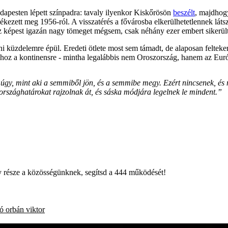
apesten lépett színpadra: tavaly ilyenkor Kiskőrösön
beszélt
, majdhogy
zett meg 1956-ról. A visszatérés a fővárosba elkerülhetetlennek látszott
hez képest igazán nagy tömeget mégsem, csak néhány ezer embert sikerü
i küzdelemre épül. Eredeti ötlete most sem támadt, de alaposan felteker
ást hoz a kontinensre - mintha legalábbis nem Oroszország, hanem az Eu
úgy, mint aki a semmiből jön, és a semmibe megy. Ezért nincsenek, és m
országhatárokat rajzolnak át, és sáska módjára legelnek le mindent.”
égy része a közösségünknek, segítsd a 444 működését!
ó
orbán viktor