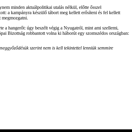
nem minden aktuálpolitikai utalás nélkül, előtte ősszel
: a kampányra készülő tábort meg kellett erősíteni és fel kellett
lt megmozgatni.
te a hangerőt: úgy beszélt végig a Nyugatról, mint ami szellemi,
rópai Bizottság robbantott volna ki háborút egy szomszédos országban:
eggyőződésük szerint nem is kell tekintettel lenniük semmire