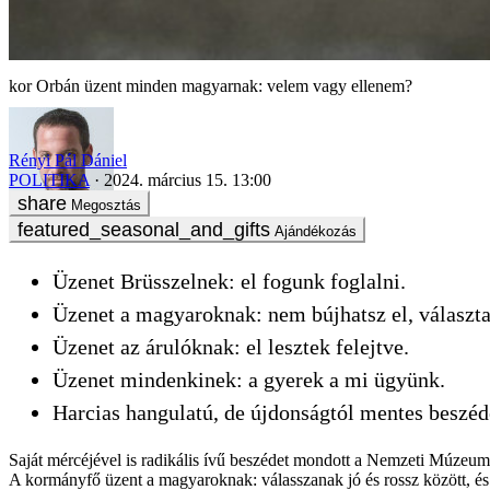
Orbán üzent minden magyarnak: velem vagy ellenem?
Rényi Pál Dániel
POLITIKA
2024. március 15. 13:00
Megosztás
Ajándékozás
Üzenet Brüsszelnek: el fogunk foglalni.
Üzenet a magyaroknak: nem bújhatsz el, választa
Üzenet az árulóknak: el lesztek felejtve.
Üzenet mindenkinek: a gyerek a mi ügyünk.
Harcias hangulatú, de újdonságtól mentes beszé
Saját mércéjével is radikális ívű beszédet mondott a Nemzeti Múzeum 
A kormányfő üzent a magyaroknak: válasszanak jó és rossz között, és 