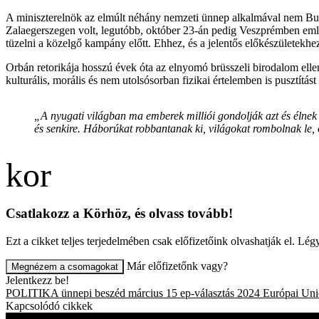
A miniszterelnök az elmúlt néhány nemzeti ünnep alkalmával nem Bud
Zalaegerszegen volt, legutóbb, október 23-án pedig Veszprémben emléke
tüzelni a közelgő kampány előtt. Ehhez, és a jelentős előkészületek
Orbán retorikája hosszú évek óta az elnyomó brüsszeli birodalom ellen
kulturális, morális és nem utolsósorban fizikai értelemben is pusztít
„A nyugati világban ma emberek milliói gondolják azt és élnek 
és senkire. Háborúkat robbantanak ki, világokat rombolnak le, 
Csatlakozz a Körhöz, és olvass tovább!
Ezt a cikket teljes terjedelmében csak előfizetőink olvashatják el. L
Már előfizetőnk vagy?
Megnézem a csomagokat
Jelentkezz be!
POLITIKA
ünnepi beszéd
március 15
ep-választás 2024
Európai Uni
Kapcsolódó cikkek