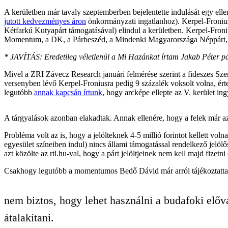
A kerületben már tavaly szeptemberben bejelentette indulását egy elle
jutott kedvezményes áron
önkormányzati ingatlanhoz). Kerpel-Froni
Kétfarkú Kutyapárt támogatásával) elindul a kerületben. Kerpel-Fron
Momentum, a DK, a Párbeszéd, a Mindenki Magyarországa Néppárt, é
* JAVÍTÁS: Eredetileg véletlenül a Mi Hazánkat írtam Jakab Péter párt
Mivel a ZRI Závecz Research januári felmérése szerint a fideszes Sze
versenyben lévő Kerpel-Froniusra pedig 9 százalék voksolt volna, érte
legutóbb
annak kapcsán írtunk
, hogy arcképe ellepte az V. kerület ing
A tárgyalások azonban elakadtak. Annak ellenére, hogy a felek már az id
Probléma volt az is, hogy a jelölteknek 4-5 millió forintot kellett vo
egyesület színeiben indul) nincs állami támogatással rendelkező jelölő
azt közölte az rtl.hu-val, hogy a párt jelöltjeinek nem kell majd fizetni
Csakhogy legutóbb a momentumos Bedő Dávid már arról tájékoztatta 
nem biztos, hogy lehet használni a budafoki elővá
átalakítani.