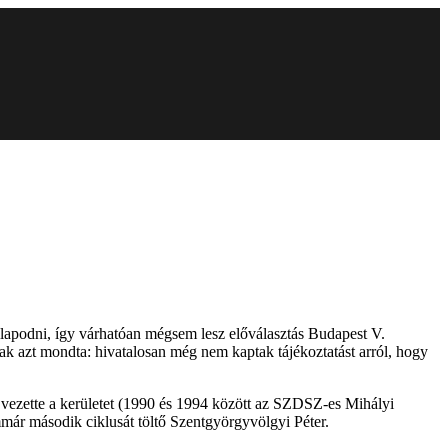
lapodni, így várhatóan mégsem lesz előválasztás Budapest V.
nak azt mondta: hivatalosan még nem kaptak tájékoztatást arról, hogy
e vezette a kerületet (1990 és 1994 között az SZDSZ-es Mihályi
immár második ciklusát töltő Szentgyörgyvölgyi Péter.