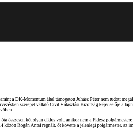
alamint a DK-Momentum által támogatott Juhász Péter nem tudott megál
rvezésben szerepet vállaló Civil Választási Bizottság képviselője a lap
övőben.
0 óta összesen két olyan ciklus volt, amikor nem a Fidesz polgármester
14 között Rogán Antal regnált, őt követte a jelenlegi polgármester, az 