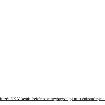
llenzék
DK
V. kerület
belváros
szentgyörgyvölgyi péter
önkormányzati 