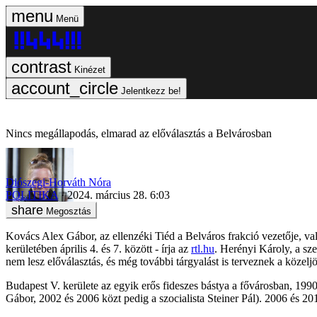
Menü
Kinézet
Jelentkezz be!
Nincs megállapodás, elmarad az előválasztás a Belvárosban
Diószegi-Horváth Nóra
POLITIKA
2024. március 28. 6:03
Megosztás
Kovács Alex Gábor, az ellenzéki Tiéd a Belváros frakció vezetője, v
kerületében április 4. és 7. között - írja az
rtl.hu
. Herényi Károly, a sze
nem lesz előválasztás, és még további tárgyalást is terveznek a közelj
Budapest V. kerülete az egyik erős fideszes bástya a fővárosban, 199
Gábor, 2002 és 2006 közt pedig a szocialista Steiner Pál). 2006 és 20