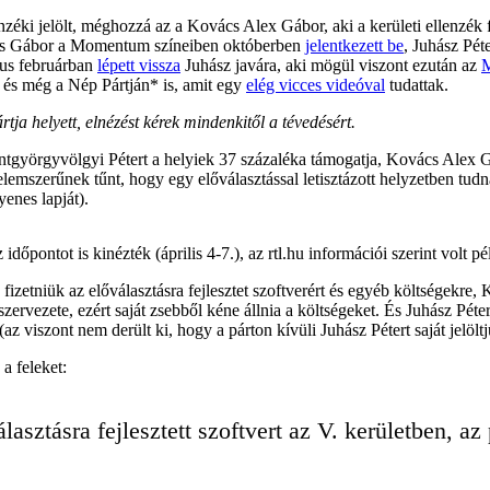
nzéki jelölt, méghozzá az a Kovács Alex Gábor, aki a kerületi ellenzék
us Gábor a Momentum színeiben októberben
jelentkezett be
, Juhász Pé
ius februárban
lépett vissza
Juhász javára, aki mögül viszont ezután az
M
s még a Nép Pártján* is, amit egy
elég vicces videóval
tudattak.
ja helyett, elnézést kérek mindenkitől a tévedésért.
ntgyörgyvölgyi Pétert a helyiek 37 százaléka támogatja, Kovács Alex G
lemszerűnek tűnt, hogy egy előválasztással letisztázott helyzetben tudn
yenes lapját).
őpontot is kinézték (április 4-7.), az rtl.hu információi szerint volt p
lna fizetniük az előválasztásra fejlesztet szoftverért és egyéb költsége
szervezete, ezért saját zsebből kéne állnia a költségeket. És Juhász Pét
 (az viszont nem derült ki, hogy a párton kívüli Juhász Pétert saját jelölt
a feleket:
lasztásra fejlesztett szoftvert az V. kerületben, 