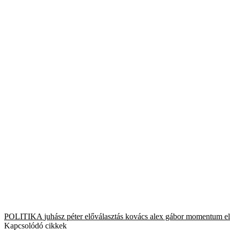
POLITIKA
juhász péter
előválasztás
kovács alex gábor
momentum
e
Kapcsolódó cikkek