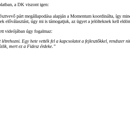
latban, a DK viszont igen:
két résztvevő párt megállapodása alapján a Momentum koordinálta, így m
k előválasztást, úgy mi is támogatjuk, az ügyet a jelölteknek kell eldönt
tett videójában úgy fogalmaz:
étrehozni. Egy hete vették fel a kapcsolatot a fejlesztőkkel, rendszer n
lik, mert ez a Fidesz érdeke.”