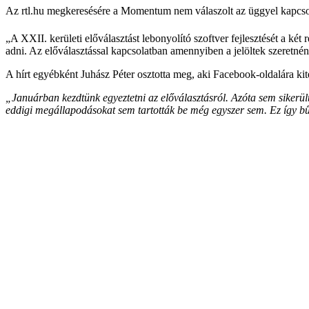
Az rtl.hu megkeresésére a Momentum nem válaszolt az üggyel kapcso
„A XXII. kerületi előválasztást lebonyolító szoftver fejlesztését a 
adni. Az előválasztással kapcsolatban amennyiben a jelöltek szeretnéne
A hírt egyébként Juhász Péter osztotta meg, aki Facebook-oldalára ki
„Januárban kezdtünk egyeztetni az előválasztásról. Azóta sem sikerült l
eddigi megállapodásokat sem tartották be még egyszer sem. Ez így bűz