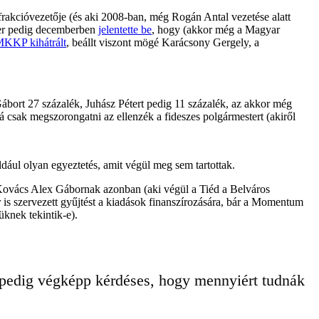
 frakcióvezetője (és aki 2008-ban, még Rogán Antal vezetése alatt
ter pedig decemberben
jelentette be
, hogy (akkor még a Magyar
KKP kihátrált
, beállt viszont mögé Karácsony Gergely, a
ábort 27 százalék, Juhász Pétert pedig 11 százalék, az akkor még
á csak megszorongatni az ellenzék a fideszes polgármestert (akiről
éldául olyan egyeztetés, amit végül meg sem tartottak.
kre, Kovács Alex Gábornak azonban (aki végül a Tiéd a Belváros
er is szervezett gyűjtést a kiadások finanszírozására, bár a Momentum
jüknek tekintik-e).
az pedig végképp kérdéses, hogy mennyiért tudnák