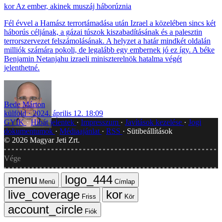
Az ember, akinek muszáj háborúznia
Fél évvel a Hamász terrortámadása után Izrael a közelében sincs két
háborús céljának, a gázai túszok kiszabadításának és a palesztin
terrorszervezet felszámolásának. A helyzet a határ mindkét oldalán
milliók számára pokoli, de legalább egy embernek jó ez így. A béke
Benjamin Netanjahu izraeli miniszterelnök hatalma végét
jelenthetné.
Bede Márton
külföld
2024. április 12. 18:09
GYIK
Hibát jelentek
Impresszum
Javítások kezelése
Jogi
dokumentumok
Médiaajánlat
RSS
Sütibeállítások
©
2026
Magyar Jeti Zrt.
Vége
Menü
Címlap
Friss
Kör
Fiók