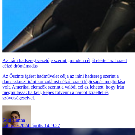
Az iráni hadsereg vezetője szerint „minden célját elérte” az Izraelt
célzó dróntámadás
Az Őszinte ígéret hadművelet célja az iráni hadsereg szerint a
damaszkuszi iráni konzulátust célzó izraeli légicsapás megtorlása
volt. Amerikai elemzők szerint a valódi cél az lehetett, hogy Irán
megmutassa: ha kell, képes fölvenni a harcot Izraellel és
szövetségeseivel.
Solti Hanna
háború
2024. április 14. 9:27