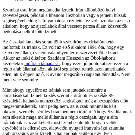
Szombat este Irán megtámadta Izraelt. Irán különböző helyi
szövetségesei, például a libanoni Hezbollah vagy a jemeni húszik
segítségével eddig is folyamatosan ezt tette, ez volt azonban az első
alkalom, hogy az ajatollahok által vezetett perzsa állam közvetítők
beiktatása nélkül lőtte Izraelt.
Az éjszakai támadás során több száz drónt és cirkálórakétát
indítottak az irániak. Ez volt az első alkalom 1991 óta, hogy egy
szuverén állam, és nem valamilyen terrorszervezet lőtte Izraelt.
Akkor az iraki diktátor, Szaddam Husszein az Öböl-háború
kezdetekor
indította támadását
, hogy ezzel jó pontokat szerezzen a
régió arab államai közt, akiktől segítséget remélt azon amerikaiak
ellen, akik éppen az ő, Kuvaitot megszálló csapatait támadták. Nem
ment vele semmire.
Mint ahogy egyelőre az irániak sem jutottak semmire a
támadásukkal. Izraeli közlés szerint a drónok és rakéták 99
százalékát hathatós nemzetközi segítséggel még a becsapódás előtt
megsemmisítették, amit pedig nem, az is csak minimális kárt
okozott, személyi sérülés Izraelben nem történt. Ahogy Szaddamnak
sem sikerült maga mellé állítania a régió országait, úgy a siíta
irániaknak is azzal kellett most szembesülniük, hogy a velük
egyébként is ellenséges, alapvetőn nyugati irányultságú szunnita
arab országok akár Izraelt is hajlandóak segíteni egy ilyen