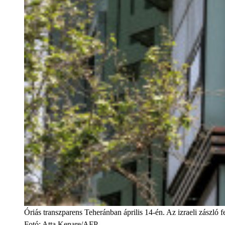
Óriás transzparens Teheránban április 14-én. Az izraeli zászló 
Fotó
:
Atta Kenare/AFP