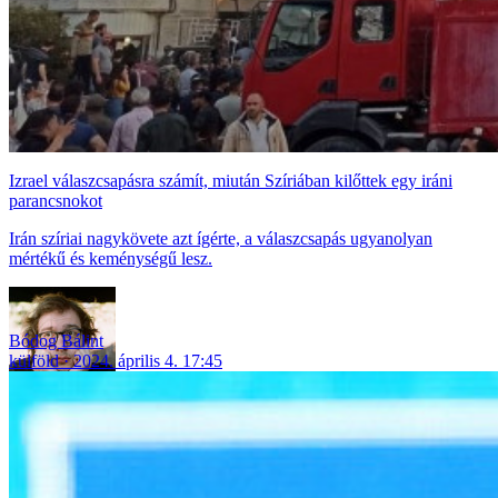
Izrael válaszcsapásra számít, miután Szíriában kilőttek egy iráni
parancsnokot
Irán szíriai nagykövete azt ígérte, a válaszcsapás ugyanolyan
mértékű és keménységű lesz.
Bódog Bálint
külföld
2024. április 4. 17:45