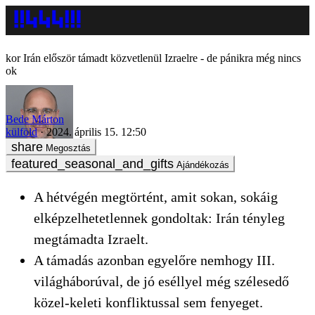
Irán először támadt közvetlenül Izraelre - de pánikra még nincs
ok
Bede Márton
külföld
2024. április 15. 12:50
Megosztás
Ajándékozás
A hétvégén megtörtént, amit sokan, sokáig
elképzelhetetlennek gondoltak: Irán tényleg
megtámadta Izraelt.
A támadás azonban egyelőre nemhogy III.
világháborúval, de jó eséllyel még szélesedő
közel-keleti konfliktussal sem fenyeget.