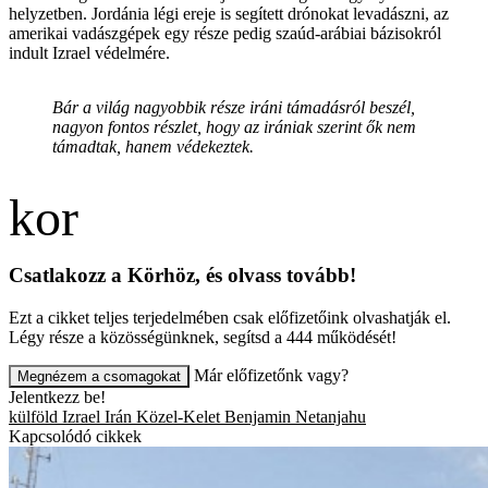
helyzetben. Jordánia légi ereje is segített drónokat levadászni, az
amerikai vadászgépek egy része pedig szaúd-arábiai bázisokról
indult Izrael védelmére.
Bár a világ nagyobbik része iráni támadásról beszél,
nagyon fontos részlet, hogy az irániak szerint ők nem
támadtak, hanem védekeztek.
Csatlakozz a Körhöz, és olvass tovább!
Ezt a cikket teljes terjedelmében csak előfizetőink olvashatják el.
Légy része a közösségünknek, segítsd a 444 működését!
Már előfizetőnk vagy?
Megnézem a csomagokat
Jelentkezz be!
külföld
Izrael
Irán
Közel-Kelet
Benjamin Netanjahu
Kapcsolódó cikkek