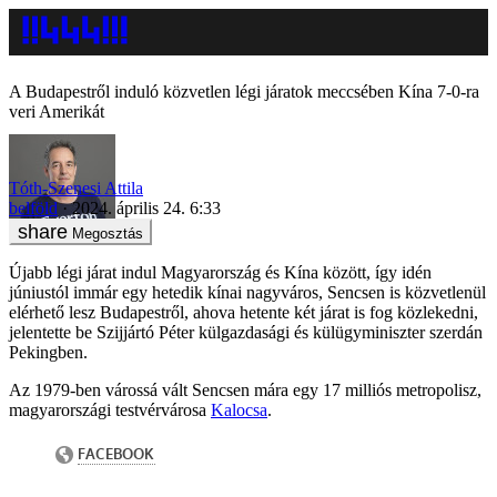
A Budapestről induló közvetlen légi járatok meccsében Kína 7-0-ra
veri Amerikát
Tóth-Szenesi Attila
belföld
2024. április 24. 6:33
Megosztás
Újabb légi járat indul Magyarország és Kína között, így idén
júniustól immár egy hetedik kínai nagyváros, Sencsen is közvetlenül
elérhető lesz Budapestről, ahova hetente két járat is fog közlekedni,
jelentette be Szijjártó Péter külgazdasági és külügyminiszter szerdán
Pekingben.
Az 1979-ben várossá vált Sencsen mára egy 17 milliós metropolisz,
magyarországi testvérvárosa
Kalocsa
.