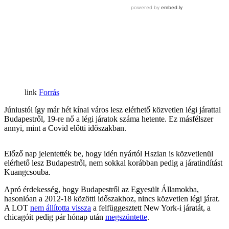
Forrás
Júniustól így már hét kínai város lesz elérhető közvetlen légi járattal
Budapestről, 19-re nő a légi járatok száma hetente. Ez másfélszer
annyi, mint a Covid előtti időszakban.
Előző nap jelentették be, hogy idén nyártól Hszian is közvetlenül
elérhető lesz Budapestről, nem sokkal korábban pedig a járatindítást
Kuangcsouba.
Apró érdekesség, hogy Budapestről az Egyesült Államokba,
hasonlóan a 2012-18 közötti időszakhoz, nincs közvetlen légi járat.
A LOT
nem állította vissza
a felfüggesztett New York-i járatát, a
chicagóit pedig pár hónap után
megszüntette
.