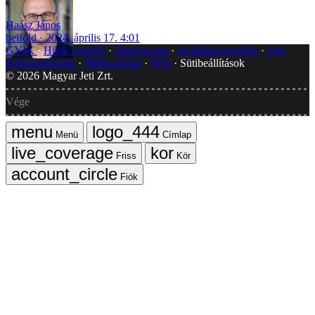
Haász János
belföld
2024. április 17. 4:01
GYIK
Hibát jelentek
Impresszum
Javítások kezelése
Jogi
dokumentumok
Médiaajánlat
RSS
Sütibeállítások
©
2026
Magyar Jeti Zrt.
Vége
Menü
Címlap
Friss
Kör
Fiók