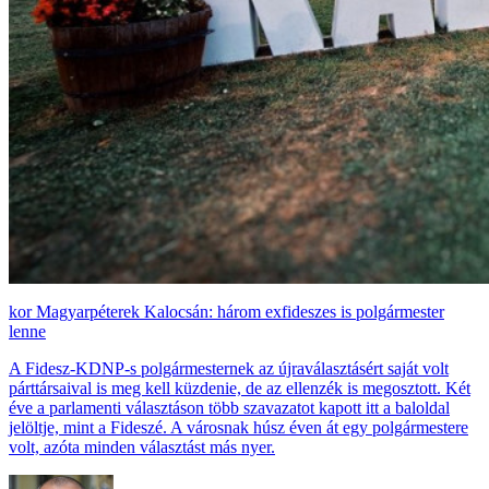
Magyarpéterek Kalocsán: három exfideszes is polgármester
lenne
A Fidesz-KDNP-s polgármesternek az újraválasztásért saját volt
párttársaival is meg kell küzdenie, de az ellenzék is megosztott. Két
éve a parlamenti választáson több szavazatot kapott itt a baloldal
jelöltje, mint a Fideszé. A városnak húsz éven át egy polgármestere
volt, azóta minden választást más nyer.