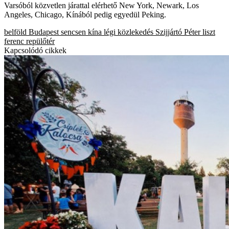
Varsóból közvetlen járattal elérhető New York, Newark, Los
Angeles, Chicago, Kínából pedig egyedül Peking.
belföld
Budapest
sencsen
kína
légi közlekedés
Szijjártó Péter
liszt
ferenc repülőtér
Kapcsolódó cikkek