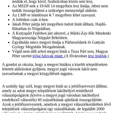
árulták el, hogy kivel, Szabolcsban közös sem lesz.
Az MSZP-nek a 19-ből 14 megyében lesz listája, ötben nem
tudták összegyűjteni a szükséges mennyiségű aláírást.
Az LMP-re mindössze
6
7 megyében lehet szavazni.
A Jobbikra csak 4-ben.
Jakab Péter pártja két megyében tudott listát állítani, Hajdú-
Biharban és Nógrádban.
A Kutyapárt Fejérben járt sikerrel, a Márki-Zay-féle Mindenki
Magyarországa Néppárt Békésben.
Egyáltalán nincs megyei listája a Párbeszédnek és Gattyán
György Megoldás Mozgalmának.
Végül nem állít sehol megyei listát a Tisza Párt sem, Magyar
Péter szerint
trójai falovak miatt.
(A fővárosban
lesz listájuk
.)
A gondot az okozta, hogy a megyei listákra a kisebb településeken
lehetett aláírásokat gyűjteni, megyei jogú városok lakói nem
szavazhatnak a megyei közgyűlések tagjaira.
A szabály úgy szól, hogy megyei listát az a jelölőszervezet állíthat,
amely az adott megye településein lakóhellyel rendelkező
választópolgárok (kivéve a megyei jogú városban lakóhellyel
rendelkező választók) fél százalékának ajánlását összegyűjtötte.
Azok a jelölőszervezetek, amelyek a megyei választókerületben lévő
települések választópolgárai egy százalékának, de legalább 2000