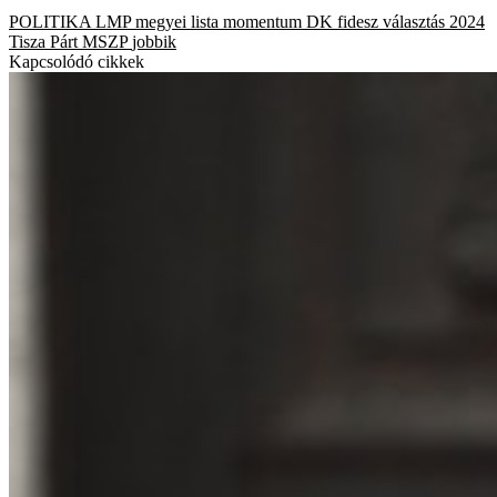
POLITIKA
LMP
megyei lista
momentum
DK
fidesz
választás 2024
Tisza Párt
MSZP
jobbik
Kapcsolódó cikkek