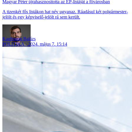
Magyar Péter újrahasznosította az EP-listáját a fővárosban
A tizenkét fős listákon hat név ugyanaz. Ráadásul két polgármester-
jelölt és egy képviselő-jelölt rá sem került.
Kaufmann Balázs
POLITIKA
2024. május 7. 15:14