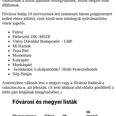
választónak a közös ajánlását összegyűjtötték, közös megyei listát
állíthatnak.
Fővárosi listája 10 szervezetnek lett (minimum három polgármestert
kellett ehhez jelölni), ezek közül nem mindegyik nyilvántartásba
vétele jogerős.
Fidesz
Párbeszéd–DK–MSZP
Vitézy Dáviddal Budapestért – LMP
Mi Hazánk
Tisza Párt
Momentum
Kutyapárt
Munkáspárt
Szolidaritás–Lokálpatrióták7–Helló Pesterzsébetiek
Nép Pártján
Amennyiben változás lesz a megyei vagy a fővárosi listáknál a
valasztas.hu-n, azt jelezzük. (A lenti táblázat alul oldalra gördíthető a
többi párt listájának böngészéséhez.)