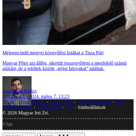
Mégsem indít megyei közgyűlési listákat a Tisza Párt
Magyar Péter azt állítja, sikerült összegyűjteni a megfelelő számú
aláírást, de a jelöltek között „trójai falovakat” találtak.
Kaufmann Balázs
POLITIKA
2024. május 7. 13:23
GYIK
Hibát jelentek
Impresszum
Javítások kezelése
Jogi
dokumentumok
Médiaajánlat
RSS
Sütibeállítások
©
2026
Magyar Jeti Zrt.
Vége