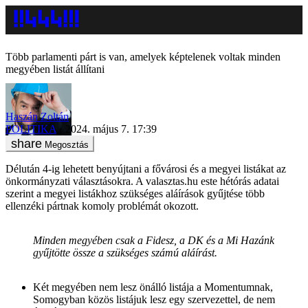
Több parlamenti párt is van, amelyek képtelenek voltak minden
megyében listát állítani
Haszán Zoltán
POLITIKA
2024. május 7. 17:39
Megosztás
Délután 4-ig lehetett benyújtani a fővárosi és a megyei listákat az
önkormányzati választásokra. A valasztas.hu este hétórás adatai
szerint a megyei listákhoz szükséges aláírások gyűjtése több
ellenzéki pártnak komoly problémát okozott.
Minden megyében csak a Fidesz, a DK és a Mi Hazánk
gyűjtötte össze a szükséges számú aláírást.
Két megyében nem lesz önálló listája a Momentumnak,
Somogyban közös listájuk lesz egy szervezettel, de nem