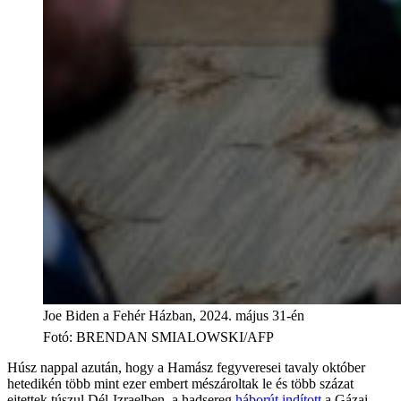
Joe Biden a Fehér Házban, 2024. május 31-én
Fotó
:
BRENDAN SMIALOWSKI/AFP
Húsz nappal azután, hogy a Hamász fegyveresei tavaly október
hetedikén több mint ezer embert mészároltak le és több százat
ejtettek túszul Dél-Izraelben, a hadsereg
háborút indított
a Gázai