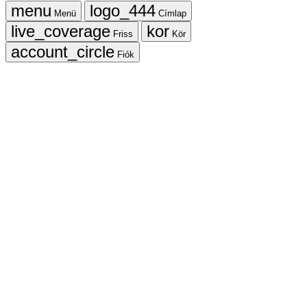
Menü
Címlap
Friss
Kör
Fiók