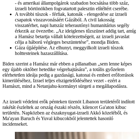
- és amerikai állampolgárok szabadon bocsátása több száz,
izraeli börtönökben fogvatartott palesztin elítéltért cserébe.
A további túszok - férfiak, katonák - elengedése az izraeli
csapatok visszavonásáért Gázából. A civil lakosság
visszatérhet, napi hatszáz teherautónyi humanitárius segély
érkezik az övezetbe. „Az ideiglenes tűzszünet addig tart, amíg
a Hamász betartja vállalt kötelezettségeit, az izraeli javaslat
célja a háború végleges beszüntetése”, mondja Biden.
Gáza újjáépítése. Az elhunyt, meggyilkolt izraeli túszok
holttesteinek hazaszállítása.
Biden szerint a Hamász már ebben a pillanatban „sem lenne képes
egy újabb október hetedike végrehajtására”, a totális győzelem
elérhetetlen ideája pedig a gazdasági, katonai és emberi erőforrások
kimerüléséhez, Izrael teljes elszigetelődéséhez vezet - ezért a
Hamászt, mind a Netanjahu-kormányt sürgeti a megállapodásra.
Az izraeli védelmi erők pénteken tizenöt Libanon területéről indított
rakétát észleltek az ország északi részén, kilencet Ga'aton kibuc
területén. Napközben az északnyugat-izraeli Akkó közeléből, és
Ma'ayan Baruch és Yuval kibucokból jelentettek hasonló
incidenseket.