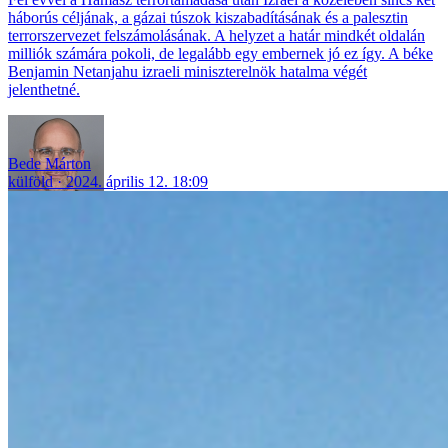
háborús céljának, a gázai túszok kiszabadításának és a palesztin
terrorszervezet felszámolásának. A helyzet a határ mindkét oldalán
milliók számára pokoli, de legalább egy embernek jó ez így. A béke
Benjamin Netanjahu izraeli miniszterelnök hatalma végét
jelenthetné.
Bede Márton
külföld
2024. április 12. 18:09