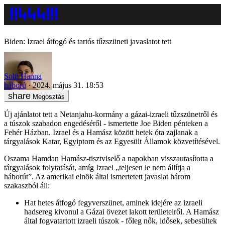
Biden: Izrael átfogó és tartós tűzszüneti javaslatot tett
Solti Hanna
háború
2024. május 31. 18:53
Megosztás
Új ajánlatot tett a Netanjahu-kormány a gázai-izraeli tűzszünetről és
a túszok szabadon engedéséről - ismertette Joe Biden pénteken a
Fehér Házban. Izrael és a Hamász között hetek óta zajlanak a
tárgyalások Katar, Egyiptom és az Egyesült Államok közvetítésével.
Oszama Hamdan Hamász-tisztviselő a napokban visszautasította a
tárgyalások folytatását, amíg Izrael „teljesen le nem állítja a
háborút”. Az amerikai elnök által ismertetett javaslat három
szakaszból áll:
Hat hetes átfogó fegyverszünet, aminek idejére az izraeli
hadsereg kivonul a Gázai övezet lakott területeiről. A Hamász
által fogvatartott izraeli túszok - főleg nők, idősek, sebesültek