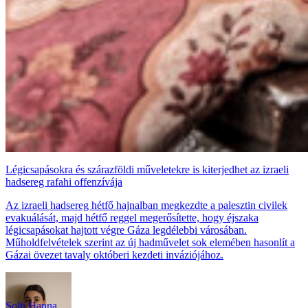
Légicsapásokra és szárazföldi műveletekre is kiterjedhet az izraeli
hadsereg rafahi offenzívája
Az izraeli hadsereg hétfő hajnalban megkezdte a palesztin civilek
evakuálását, majd hétfő reggel megerősítette, hogy éjszaka
légicsapásokat hajtott végre Gáza legdélebbi városában.
Műholdfelvételek szerint az új hadművelet sok elemében hasonlít a
Gázai övezet tavaly októberi kezdeti inváziójához.
Solti Hanna