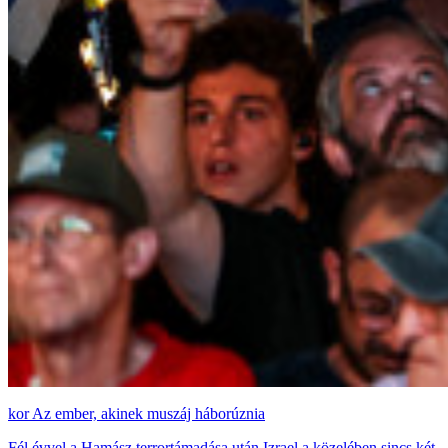
Az ember, akinek muszáj háborúznia
Fél évvel a Hamász terrortámadása után Izrael a közelében sincs két