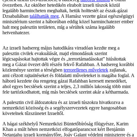
övezetben. Az október hetedikén elrabolt izraeli túszok közül
legalább harmincheten meghaltak, hetük holttestét az észak-gázai
Dzsabaliában
találhatták meg
. A Hamász vezette gázai egészségügyi
minisztérium szerint a háborúban eddig közel harminchatezer ember
halt meg palesztin területen, míg a sérültek száma legalább
hetvenhatezer.
Az izraeli hadsereg május hatodikára virradóan kezdte meg a
palesztin civilek evakuálását, majd elmondásuk szerint
légicsapásokat hajtottak végre és „terrortámadásokat” hiúsítottak
meg a Gázai övezet déli részén fekvő Rafahban. A hadsereg korábbi
közleménye szerint a térségben
terrorellenes műveletek
zajlanak,
ami célzott rajtaütéseket és földalatti műveleteket is magába foglal. A
háború kezdete óta rengeteg gázai Rafahban keresett menedéket,
ahol egyes becslések szerint a teljes, 2,3 milliós lakosság több mint
fele tartózkodhatott, míg más becslések szerint akár a kétharmada.
A palesztin civil áldozatokra és az izraeli túszokra hivatkozva a
nemzetközi közösség és a segélyszervezetek egyre hangosabban
követelnek tűzszünetet Izraeltől.
A hágai székhelyű Nemzetközi Büntetőbíróság főügyésze, Karim
Khan a múlt héten nemzetközi elfogatóparancsot kért Benjámin
Netanjahu izraeli kormányfőre, Joáv Galant védelmi miniszterre és a