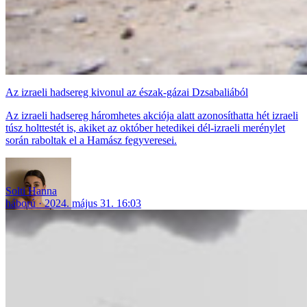
Az izraeli hadsereg kivonul az észak-gázai Dzsabaliából
Az izraeli hadsereg háromhetes akciója alatt azonosíthatta hét izraeli
túsz holttestét is, akiket az október hetedikei dél-izraeli merénylet
során raboltak el a Hamász fegyveresei.
Solti Hanna
háború
2024. május 31. 16:03