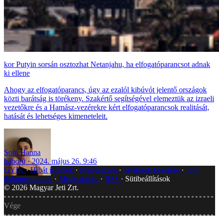
Putyin sorsán osztozhat Netanjahu, ha elfogatóparancsot adnak
ki ellene
Ahogy az elfogatóparancs, úgy az ezalól kibúvót jelentő országok
közti barátság is törékeny. Szakértő segítségével elemeztük az izraeli
vezetőkre és a Hamász-vezérekre kért elfogatóparancsok realitását,
hatását és lehetséges kimeneteleit.
Solti Hanna
háború
2024. május 26. 9:46
GYIK
Hibát jelentek
Impresszum
Javítások kezelése
Jogi
dokumentumok
Médiaajánlat
RSS
Sütibeállítások
©
2026
Magyar Jeti Zrt.
Vége