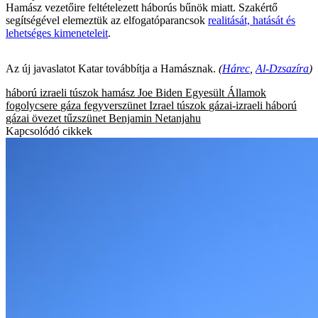
Hamász vezetőire feltételezett háborús bűnök miatt. Szakértő
segítségével elemeztük az elfogatóparancsok
realitását, hatását és
lehetséges kimeneteleit
.
Az új javaslatot Katar továbbítja a Hamásznak.
(
Hárec
,
Al-Dzsazíra
)
háború
izraeli túszok
hamász
Joe Biden
Egyesült Államok
fogolycsere
gáza
fegyverszünet
Izrael
túszok
gázai-izraeli háború
gázai övezet
tűzszünet
Benjamin Netanjahu
Kapcsolódó cikkek