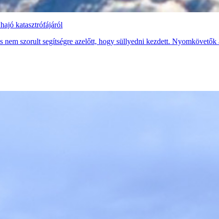
hajó katasztrófájáról
és nem szorult segítségre azelőtt, hogy süllyedni kezdett. Nyomkövetők a