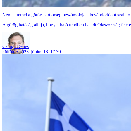
Nem stimmel a görög partiőrség beszámolója a bevándorlókat szállító 
A görög hatóság állítja, hogy a hajó rendben haladt Olaszország felé 
Csurgó Dénes
külföld
2023. június 18. 17:39