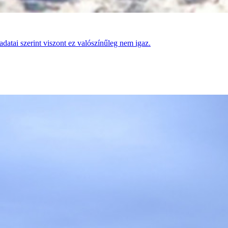
datai szerint viszont ez valószínűleg nem igaz.