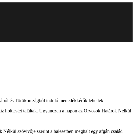
biából és Törökországból induló menedékkérők lehettek.
tíz holttestet találtak. Ugyanezen a napon az Orvosok Határok Nélkül
ok Nélkül szóvivője szerint a balesetben meghalt egy afgán család