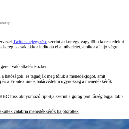
zervezet
Twitter-bejegyzése
szerint akkor egy vagy több kereskedelmi
dsereg is csak akkor indította el a műveletet, amikor a hajó végre
geren való átkelés közben.
n a hatóságok, és tagadják meg tőlük a menedékjogot, amit
ég és a Frontex uniós határvédelmi ügynökség a menedékkérők
BBC friss oknyomozó riportja szerint a görög parti őrség tagjai több
ekültek
calabria
menedékkérők
hajótöröttek