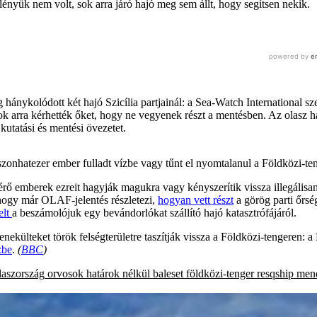
ényük nem volt, sok arra járó hajó meg sem állt, hogy segítsen nekik.
 hánykolódott két hajó Szicília partjainál: a Sea-Watch International s
ok arra kérhették őket, hogy ne vegyenek részt a mentésben. Az olasz ha
kutatási és mentési övezetet.
onhatezer ember fulladt vízbe vagy tűnt el nyomtalanul a Földközi-ten
rő emberek ezreit hagyják magukra vagy kényszerítik vissza illegálisa
, hogy már OLAF-jelentés részletezi,
hogyan vett részt
a görög parti őrs
elt
a beszámolójuk egy bevándorlókat szállító hajó katasztrófájáról.
külteket török felségterületre taszítják vissza a Földközi-tengeren: a 
zbe
.
(
BBC
)
laszország
orvosok határok nélkül
baleset
földközi-tenger
resqship
men