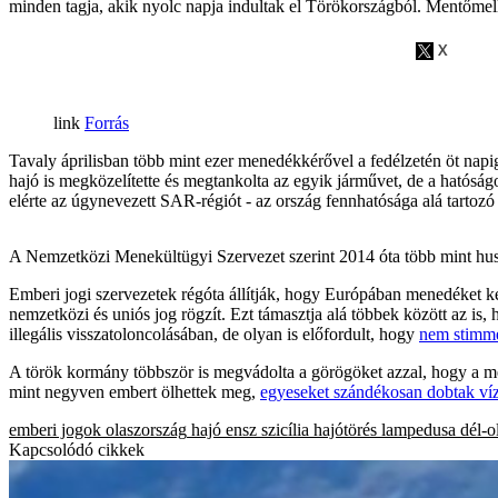
minden tagja, akik nyolc napja indultak el Törökországból. Mentőmell
Forrás
Tavaly áprilisban több mint ezer menedékkérővel a fedélzetén öt napig
hajó is megközelítette és megtankolta az egyik járművet, de a hatóság
elérte az úgynevezett SAR-régiót - az ország fennhatósága alá tartozó 
A Nemzetközi Menekültügyi Szervezet szerint 2014 óta több mint husz
Emberi jogi szervezetek régóta állítják, hogy Európában menedéket ké
nemzetközi és uniós jog rögzít. Ezt támasztja alá többek között az is
illegális visszatoloncolásában, de olyan is előfordult, hogy
nem stimm
A török kormány többször is megvádolta a görögöket azzal, hogy a mene
mint negyven embert ölhettek meg,
egyeseket szándékosan dobtak ví
emberi jogok
olaszország
hajó
ensz
szicília
hajótörés
lampedusa
dél-o
Kapcsolódó cikkek