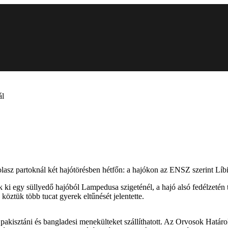
ál
olasz partoknál két hajótörésben hétfőn: a hajókon az ENSZ szerint Lí
ki egy süllyedő hajóból Lampedusa szigeténél, a hajó alsó fedélzetén 
köztük több tucat gyerek eltűnését jelentette.
, pakisztáni és bangladesi menekülteket szállíthatott. Az Orvosok Határ