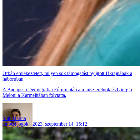
Orbán emlékeztetett, milyen sok támogatást nyújtott Ukrajnának a
háborúban
A Budapesti Demográfiai Fórum után a miniszterelnök és Giorgia
Meloni a Karmelitában folytatta.
Solti Hanna
emberi jogok
2023. szeptember 14. 15:12