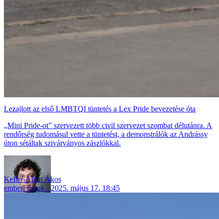
Lezajlott az első LMBTQI tüntetés a Lex Pride bevezetése óta
„Mini Pride-ot” szervezett több civil szervezet szombat délutánra. A
rendőrség tudomásul vette a tüntetést, a demonstrálók az Andrássy
úton sétáltak szivárványos zászlókkal.
Keller-Alánt Ákos
emberi jogok
2025. május 17. 18:45