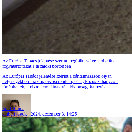
Az Európa Tanács jelentése szerint megbilincselve verhetik a
fogvatartottakat a tiszalöki börtönben
Az Európai Tanács jelentése szerint a bántalmazások olyan
helyiségekben - raktár, orvosi rendelő, cella, közös zuhanyzó -
történhettek, amikre nem látnak rá a biztonsági kamerák.
Solti Hanna
emberi jogok
2024. december 3. 14:25