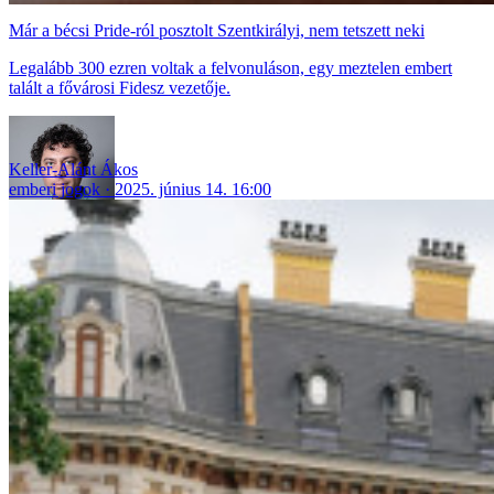
Már a bécsi Pride-ról posztolt Szentkirályi, nem tetszett neki
Legalább 300 ezren voltak a felvonuláson, egy meztelen embert
talált a fővárosi Fidesz vezetője.
Keller-Alánt Ákos
emberi jogok
2025. június 14. 16:00