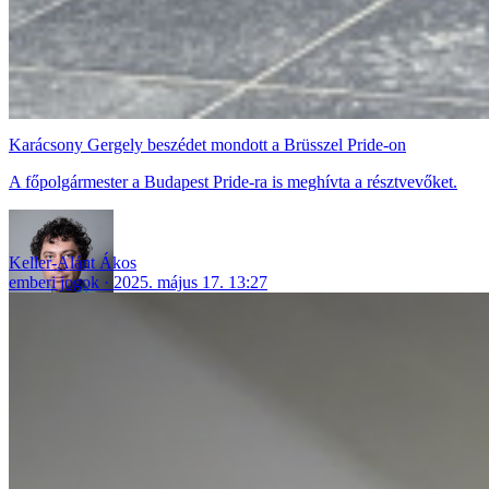
Karácsony Gergely beszédet mondott a Brüsszel Pride-on
A főpolgármester a Budapest Pride-ra is meghívta a résztvevőket.
Keller-Alánt Ákos
emberi jogok
2025. május 17. 13:27