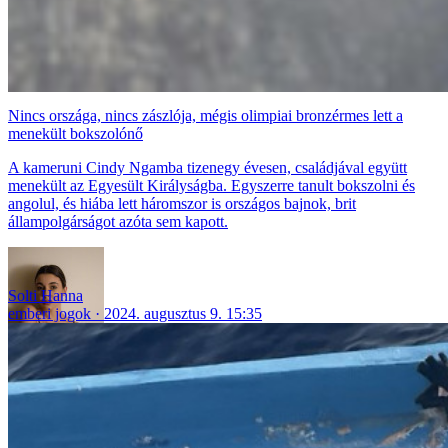
Nincs országa, nincs zászlója, mégis olimpiai bronzérmes lett a
menekült bokszolónő
A kameruni Cindy Ngamba tizenegy évesen, családjával együtt
menekült az Egyesült Királyságba. Egyszerre tanult bokszolni és
angolul, és hiába lett háromszor is országos bajnok, brit
állampolgárságot azóta sem kapott.
Solti Hanna
emberi jogok
2024. augusztus 9. 15:35