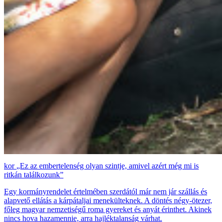
„Ez az embertelenség olyan szintje, amivel azért még mi is
ritkán találkozunk”
Egy kormányrendelet értelmében szerdától már nem jár szállás és
alapvető ellátás a kárpátaljai menekülteknek. A döntés négy-ötezer,
főleg magyar nemzetiségű roma gyereket és anyát érinthet. Akinek
nincs hova hazamennie, arra hajléktalanság várhat.