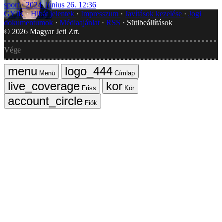
sport
2024. június 26. 12:36
GYIK
Hibát jelentek
Impresszum
Javítások kezelése
Jogi
dokumentumok
Médiaajánlat
RSS
Sütibeállítások
©
2026
Magyar Jeti Zrt.
Vége
Menü
Címlap
Friss
Kör
Fiók