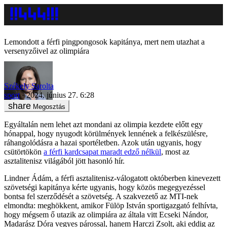
Lemondott a férfi pingpongosok kapitánya, mert nem utazhat a
versenyzőivel az olimpiára
Székely Sarolta
sport
2024. június 27. 6:28
Megosztás
Egyáltalán nem lehet azt mondani az olimpia kezdete előtt egy
hónappal, hogy nyugodt körülmények lennének a felkészülésre,
ráhangolódásra a hazai sportéletben. Azok után ugyanis, hogy
csütörtökön
a férfi kardcsapat maradt edző nélkül
, most az
asztalitenisz világából jött hasonló hír.
Lindner Ádám, a férfi asztalitenisz-válogatott októberben kinevezett
szövetségi kapitánya kérte ugyanis, hogy közös megegyezéssel
bontsa fel szerződését a szövetség. A szakvezető az MTI-nek
elmondta: meghökkent, amikor Fülöp István sportigazgató felhívta,
hogy mégsem ő utazik az olimpiára az általa vitt Ecseki Nándor,
Madarász Dóra vegyes párossal, hanem Harczi Zsolt, aki eddig az