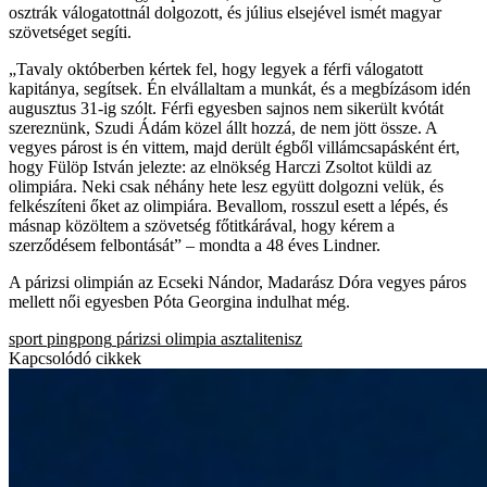
osztrák válogatottnál dolgozott, és július elsejével ismét magyar
szövetséget segíti.
„Tavaly októberben kértek fel, hogy legyek a férfi válogatott
kapitánya, segítsek. Én elvállaltam a munkát, és a megbízásom idén
augusztus 31-ig szólt. Férfi egyesben sajnos nem sikerült kvótát
szereznünk, Szudi Ádám közel állt hozzá, de nem jött össze. A
vegyes párost is én vittem, majd derült égből villámcsapásként ért,
hogy Fülöp István jelezte: az elnökség Harczi Zsoltot küldi az
olimpiára. Neki csak néhány hete lesz együtt dolgozni velük, és
felkészíteni őket az olimpiára. Bevallom, rosszul esett a lépés, és
másnap közöltem a szövetség főtitkárával, hogy kérem a
szerződésem felbontását” – mondta a 48 éves Lindner.
A párizsi olimpián az Ecseki Nándor, Madarász Dóra vegyes páros
mellett női egyesben Póta Georgina indulhat még.
sport
pingpong
párizsi olimpia
asztalitenisz
Kapcsolódó cikkek