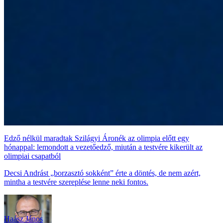
Edző nélkül maradtak Szilágyi Áronék az olimpia előtt egy
hónappal: lemondott a vezetőedző, miután a testvére kikerült az
olimpiai csapatból
Decsi Andrást „borzasztó sokként” érte a döntés, de nem azért,
mintha a testvére szereplése lenne neki fontos.
Haász János