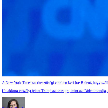
A New York Times szerkesztőségi cikkben kéri Joe Bident, hogy szállj
Ha akkora veszélyt jelent Trump az országra, mint azt Biden mondja, ne