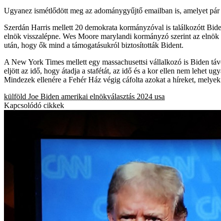
Ugyanez ismétlődött meg az adománygyűjtő emailban is, amelyet pár ó
Szerdán Harris mellett 20 demokrata kormányzóval is találkozótt Bide
elnök visszalépne. Wes Moore marylandi kormányzó szerint az elnök m
után, hogy ők mind a támogatásukról biztosították Bident.
A New York Times mellett egy massachusettsi vállalkozó is Biden tá
eljött az idő, hogy átadja a stafétát, az idő és a kor ellen nem lehet ug
Mindezek ellenére a Fehér Ház végig cáfolta azokat a híreket, melyek
külföld
Joe Biden
amerikai elnökválasztás 2024
usa
Kapcsolódó cikkek