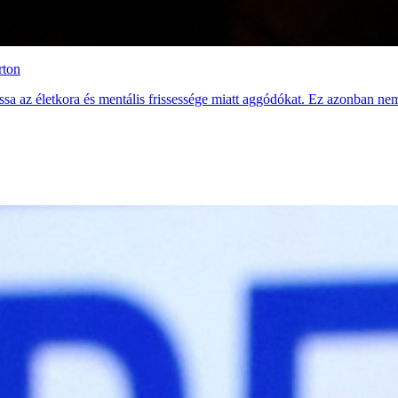
rton
ssa az életkora és mentális frissessége miatt aggódókat. Ez azonban nem