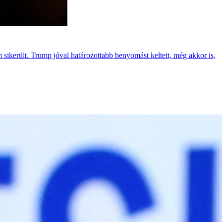
 sikerült. Trump jóval határozottabb benyomást keltett, még akkor is,