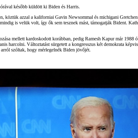
rával később küldött ki Biden és Harris.
n, köztük azzal a kaliforniai Gavin Newsommal és michigani Gretchen W
indig is velük volt, így ők sem tesznek mást, támogatják Bident. Kat
vozása mellett kardoskodott korábban, pedig Ramesh Kapur már 1988 ó
yanis harcolni. Változtatást sürgetett a kongresszus két demokrata képvise
 arról szóltak, hogy mérlegelnék Biden jövőjét.