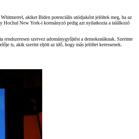
hitmerrel, akiket Biden potenciális utódjaként jelöltek meg, ha az
hy Hochul New York-i kormányzó pedig azt nyilatkozta a találkozó
ta rendszeresen szervez adománygyűjtést a demokratáknak. Szerinte
lője is, akik szerint eljött az idő, hogy más jelöltet keressenek.