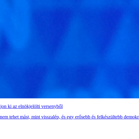
on ki az elnökjelölti versenyből
m tehet mást, mint visszalép, és egy erősebb és felkészültebb demokrata