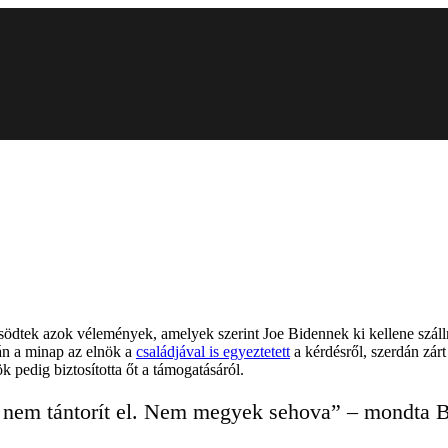
södtek azok vélemények, amelyek szerint Joe Bidennek ki kellene szálln
án a minap az elnök a
családjával is egyeztetett
a kérdésről, szerdán zárt
 pedig biztosította őt a támogatásáról.
ki nem tántorít el. Nem megyek sehova” – mondta B