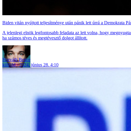
Biden vitán nyújtott teljesítménye után pánik lett úrrá a Demokrata Pá
A jelenlegi elnök legfontosabb feladata az lett volna, hogy megnyugta
ha számos téves és megtévesztő dolgot állított.
Horváth Bence
külföld
2024. június 28. 4:10