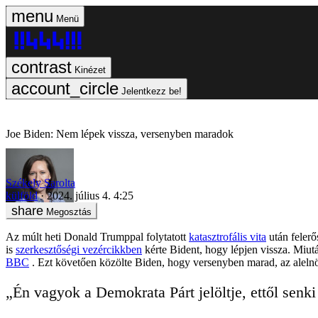
Menü
Kinézet
Jelentkezz be!
Joe Biden: Nem lépek vissza, versenyben maradok
Székely Sarolta
külföld
2024. július 4. 4:25
Megosztás
Az múlt heti Donald Trumppal folytatott
katasztrofális vita
után felerő
is
szerkesztőségi vezércikkben
kérte Bident, hogy lépjen vissza. Miut
BBC
. Ezt követően közölte Biden, hogy versenyben marad, az alelnök
„Én vagyok a Demokrata Párt jelöltje, ettől sen