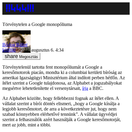
Törvénytelen a Google monopóliuma
Bódog Bálint
külföld
2024. augusztus 6. 4:34
Megosztás
Törvénytelenül tartotta fent monopóliumát a Google a
keresőmotorok piacán, mondta ki a columbiai kerületi bíróság az
amerikai Igazságügyi Minisztérium által indított perben hétfőn. Az
ítélet szerint a Google tulajdonosa, az Alphabet a jogszabályokat
megsértve lehetetlenítette el versenytársait,
írja
a BBC.
Az Alphabet közölte, hogy fellebbezni fognak az ítélet ellen. A
vállalat szerint a bírói döntés elismeri, „hogy a Google kínálja a
legjobb keresőmotort, de arra a következtetésre jut, hogy nem
szabad könnyebben elérhetővé tennünk”. A vállalat ügyvédjei
szerint a felhasználók azért használják a Google keresőmotorját,
mert az jobb, mint a többi.