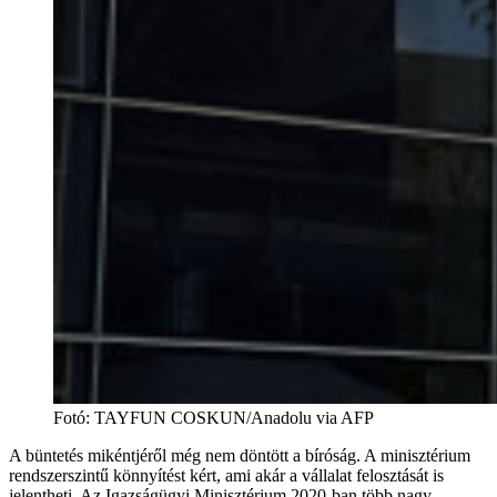
Fotó
:
TAYFUN COSKUN/Anadolu via AFP
A büntetés mikéntjéről még nem döntött a bíróság. A minisztérium
rendszerszintű könnyítést kért, ami akár a vállalat felosztását is
jelentheti. Az Igazságügyi Minisztérium 2020-ban több nagy