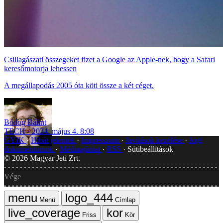
Csillagászati összegeket fizet a Google az Apple-nek, hogy a Safari
keresőmotorja lehessen
A megállapodás 2005 óta köti össze a két céget.
Bódog Bálint
TECH
2024. május 4. 8:08
GYIK
Hibát jelentek
Impresszum
Javítások kezelése
Jogi
dokumentumok
Médiaajánlat
RSS
Sütibeállítások
©
2026
Magyar Jeti Zrt.
Vége
Menü
Címlap
Friss
Kör