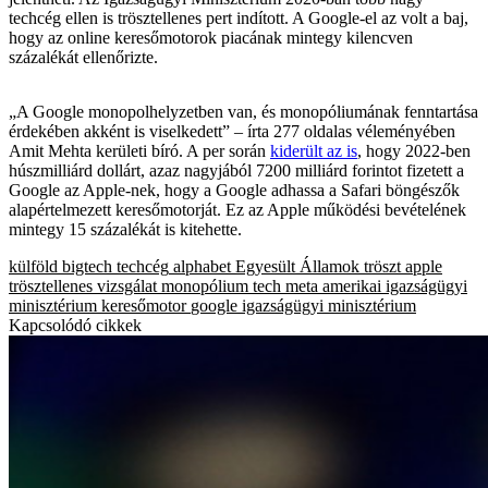
techcég ellen is trösztellenes pert indított. A Google-el az volt a baj,
hogy az online keresőmotorok piacának mintegy kilencven
százalékát ellenőrizte.
„A Google monopolhelyzetben van, és monopóliumának fenntartása
érdekében akként is viselkedett” – írta 277 oldalas véleményében
Amit Mehta kerületi bíró. A per során
kiderült az is
, hogy 2022-ben
húszmilliárd dollárt, azaz nagyjából 7200 milliárd forintot fizetett a
Google az Apple-nek, hogy a Google adhassa a Safari böngészők
alapértelmezett keresőmotorját. Ez az Apple működési bevételének
mintegy 15 százalékát is kitehette.
külföld
bigtech
techcég
alphabet
Egyesült Államok
tröszt
apple
trösztellenes vizsgálat
monopólium
tech
meta
amerikai igazságügyi
minisztérium
keresőmotor
google
igazságügyi minisztérium
Kapcsolódó cikkek