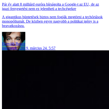
Pár év alatt 8 milliárd euróra bírságolta a Google-t az EU, de az
igazi fenyegetést nem ez jelentheti a techcégekre
A gigantikus büntetések biztos nem fogják megtörni a techóriások
monopóliumát. De közben egyre nagyobb a politikai igény is a
beavatkozásra.
Horváth Bence
internetek
2019. március 24. 5:57