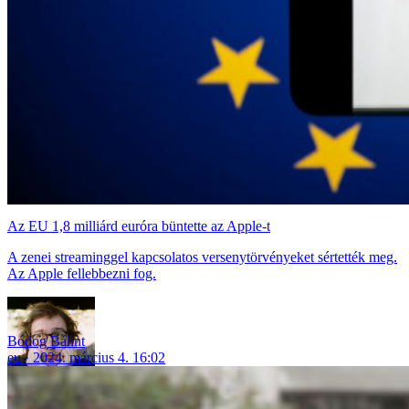
Az EU 1,8 milliárd euróra büntette az Apple-t
A zenei streaminggel kapcsolatos versenytörvényeket sértették meg.
Az Apple fellebbezni fog.
Bódog Bálint
eu
2024. március 4. 16:02