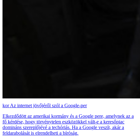
Az internet jövőjéről szól a Google-per
Elkezdődött az amerikai kormány és a Google pere, amelynek az a
fő kérdése, hogy törvénytelen eszközökkel vált-e a keresőpiac
domináns szereplőjévé a techóriás. Ha a Google veszít, akár a
feldarabolását is elrendelheti a bíróság.