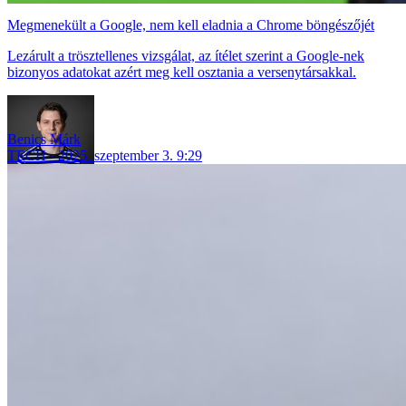
Megmenekült a Google, nem kell eladnia a Chrome böngészőjét
Lezárult a trösztellenes vizsgálat, az ítélet szerint a Google-nek
bizonyos adatokat azért meg kell osztania a versenytársakkal.
Benics Márk
TECH
2025. szeptember 3. 9:29