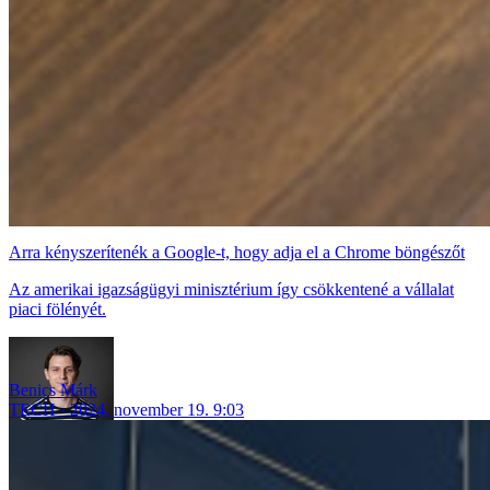
Arra kényszerítenék a Google-t, hogy adja el a Chrome böngészőt
Az amerikai igazságügyi minisztérium így csökkentené a vállalat
piaci fölényét.
Benics Márk
TECH
2024. november 19. 9:03