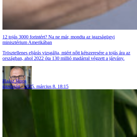
12 tojás 3000 forintért? Na ne már, mondta az igazságügyi
minisztérium Amerikában
Trösztellenes eljárás vizsgálja, miért nőtt kétszeresére a tojás ára az
országban, ahol 2022 óta 130 millió madárral végzett a járvány.
Haász János
gazdaság
2025. március 8. 18:15