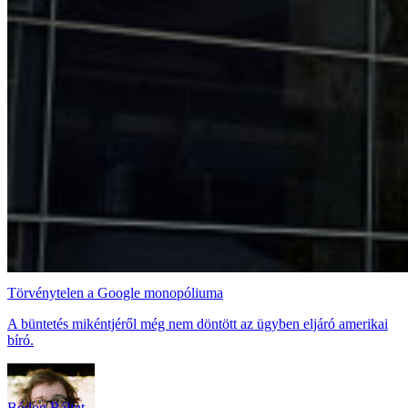
Törvénytelen a Google monopóliuma
A büntetés mikéntjéről még nem döntött az ügyben eljáró amerikai
bíró.
Bódog Bálint