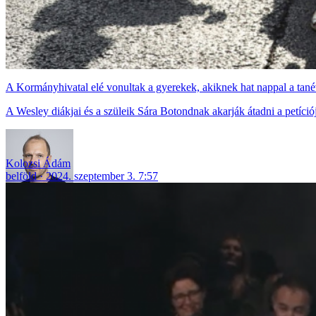
A Kormányhivatal elé vonultak a gyerekek, akiknek hat nappal a tanév 
A Wesley diákjai és a szüleik Sára Botondnak akarják átadni a petíció
Kolozsi Ádám
belföld
2024. szeptember 3. 7:57