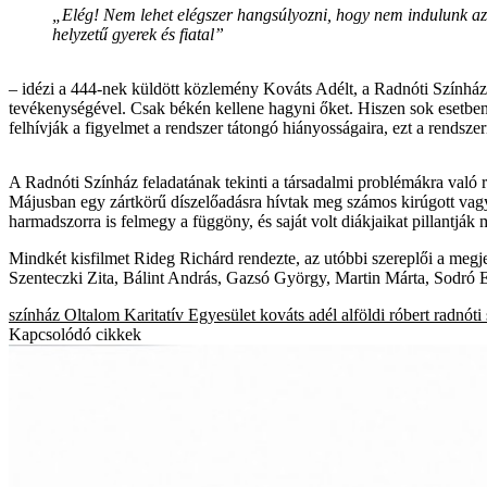
„Elég! Nem lehet elégszer hangsúlyozni, hogy nem indulunk azo
helyzetű gyerek és fiatal”
– idézi a 444-nek küldött közlemény Kováts Adélt, a Radnóti Színház 
tevékenységével. Csak békén kellene hagyni őket. Hiszen sok esetben a
felhívják a figyelmet a rendszer tátongó hiányosságaira, ezt a rendszer
A Radnóti Színház feladatának tekinti a társadalmi problémákra való 
Májusban egy zártkörű díszelőadásra hívtak meg számos kirúgott vagy 
harmadszorra is felmegy a függöny, és saját volt diákjaikat pillantják
Mindkét kisfilmet Rideg Richárd rendezte, az utóbbi szereplői a meg
Szenteczki Zita, Bálint András, Gazsó György, Martin Márta, Sodró E
színház
Oltalom Karitatív Egyesület
kováts adél
alföldi róbert
radnóti
Kapcsolódó cikkek