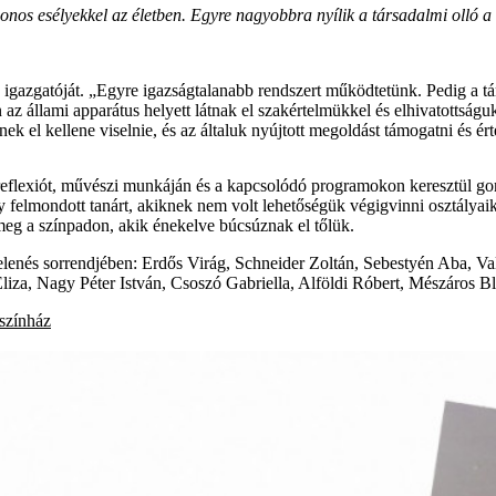
nos esélyekkel az életben. Egyre nagyobbra nyílik a társadalmi olló a
igazgatóját. „Egyre igazságtalanabb rendszert működtetünk. Pedig a tá
z állami apparátus helyett látnak el szakértelmükkel és elhivatottságuk
nek el kellene viselnie, és az általuk nyújtott megoldást támogatni és ér
reflexiót, művészi munkáján és a kapcsolódó programokon keresztül gon
felmondott tanárt, akiknek nem volt lehetőségük végigvinni osztályaik
 meg a színpadon, akik énekelve búcsúznak el tőlük.
jelenés sorrendjében: Erdős Virág, Schneider Zoltán, Sebestyén Aba, V
liza, Nagy Péter István, Csoszó Gabriella, Alföldi Róbert, Mészáros B
 színház