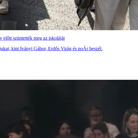
előtt szüntették meg az iskoláját
jukat, kint Iványi Gábor, Erdős Virág és noÁr beszél.