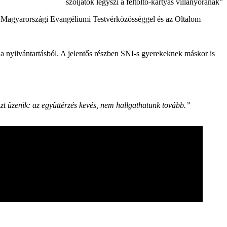
szóljatok légyszi a feltöltő-kártyás villanyórának”
 a Magyarországi Evangéliumi Testvérközösséggel és az Oltalom
te a nyilvántartásból. A jelentős részben SNI-s gyerekeknek máskor is
zt üzenik: az együttérzés kevés, nem hallgathatunk tovább.”