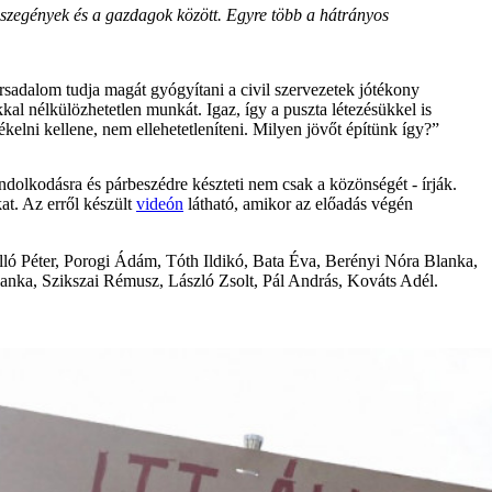
 szegények és a gazdagok között. Egyre több a hátrányos
rsadalom tudja magát gyógyítani a civil szervezetek jótékony
kal nélkülözhetetlen munkát. Igaz, így a puszta létezésükkel is
tékelni kellene, nem ellehetetleníteni. Milyen jövőt építünk így?”
dolkodásra és párbeszédre készteti nem csak a közönségét - írják.
at. Az erről készült
videón
látható, amikor az előadás végén
alló Péter, Porogi Ádám, Tóth Ildikó, Bata Éva, Berényi Nóra Blanka,
lanka, Szikszai Rémusz, László Zsolt, Pál András, Kováts Adél.