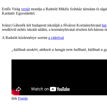
Erdős Virág
versét
mondja a Radnóti Miklós Színház társulata és tága
Karitatív Egyesülettel.
Iványi Gáborék két budapesti iskoláját a fővárosi Kormányhivatal
hat
rendkívül nehéz iskolát találni, a kormányhivatal részben két-három ór
A Radnóti közleménye szerint
a videóval
„kiállnak azokért, akiknek a hangja nem hallható, kiállnak a g
Forrás