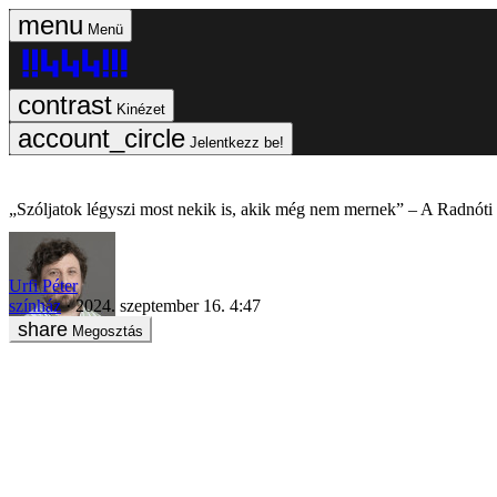
Menü
Kinézet
Jelentkezz be!
„Szóljatok légyszi most nekik is, akik még nem mernek” – A Radnóti 
Urfi Péter
színház
2024. szeptember 16. 4:47
Megosztás