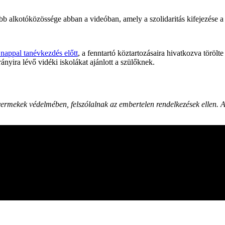
bb alkotóközössége abban a videóban, amely a szolidaritás kifejezése
 nappal tanévkezdés előtt
, a fenntartó köztartozásaira hivatkozva töröl
ányira lévő vidéki iskolákat ajánlott a szülőknek.
yermekek védelmében, felszólalnak az embertelen rendelkezések ellen. A