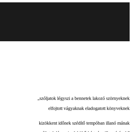
„szóljatok légyszi a bennetek lakozó szörnyeknek
elfojtott vágyaknak eladogatott könyveknek
kizökkent időnek szédítő tempóban illanó mának