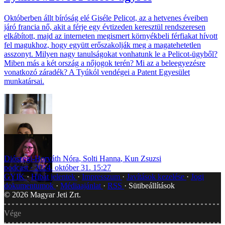
Októberben állt bíróság elé Giséle Pelicot, az a hetvenes éveiben
járó francia nő, akit a férje egy évtizeden keresztül rendszeresen
elkábított, majd az interneten megismert környékbeli férfiakat hívott
fel magukhoz, hogy együtt erőszakolják meg a magatehetetlen
asszonyt. Milyen nagy tanulságokat vonhatunk le a Pelicot-ügyből?
Miben más a két ország a nőjogok terén? Mi az a beleegyezésre
vonatkozó záradék? A Tyúkól vendégei a Patent Egyesület
munkatársai.
Diószegi-Horváth Nóra
,
Solti Hanna
,
Kun Zsuzsi
podcast
2024. október 31. 15:27
GYIK
Hibát jelentek
Impresszum
Javítások kezelése
Jogi
dokumentumok
Médiaajánlat
RSS
Sütibeállítások
©
2026
Magyar Jeti Zrt.
Vége