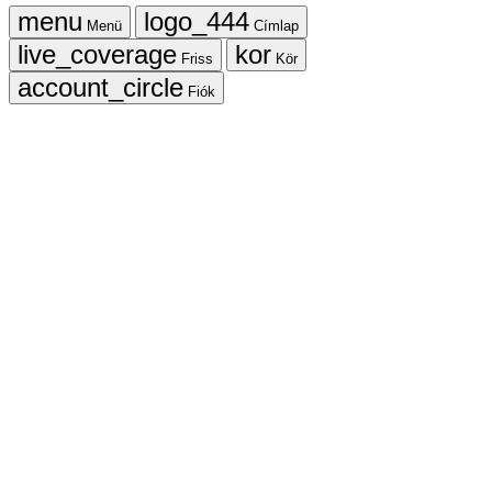
Menü
Címlap
Friss
Kör
Fiók