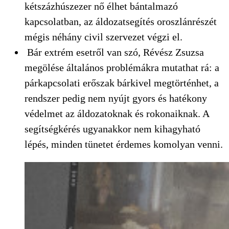
kétszázhúszezer nő élhet bántalmazó
kapcsolatban, az áldozatsegítés oroszlánrészét
mégis néhány civil szervezet végzi el.
Bár extrém esetről van szó, Révész Zsuzsa
megölése általános problémákra mutathat rá: a
párkapcsolati erőszak bárkivel megtörténhet, a
rendszer pedig nem nyújt gyors és hatékony
védelmet az áldozatoknak és rokonaiknak. A
segítségkérés ugyanakkor nem kihagyható
lépés, minden tünetet érdemes komolyan venni.