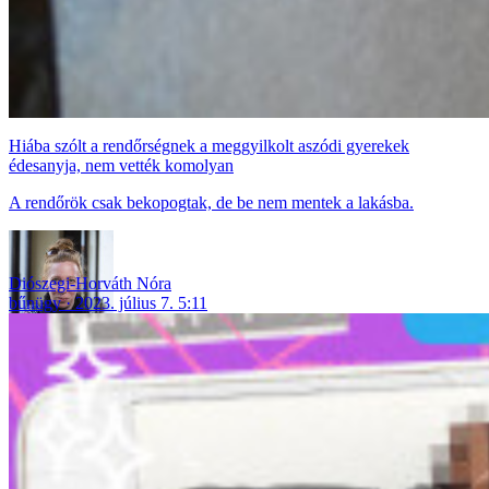
Hiába szólt a rendőrségnek a meggyilkolt aszódi gyerekek
édesanyja, nem vették komolyan
A rendőrök csak bekopogtak, de be nem mentek a lakásba.
Diószegi-Horváth Nóra
bűnügy
2023. július 7. 5:11