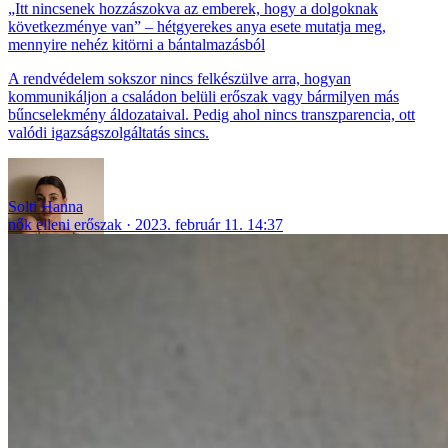
„Itt nincsenek hozzászokva az emberek, hogy a dolgoknak
következménye van” – hétgyerekes anya esete mutatja meg,
mennyire nehéz kitörni a bántalmazásból
A rendvédelem sokszor nincs felkészülve arra, hogyan
kommunikáljon a családon belüli erőszak vagy bármilyen más
bűncselekmény áldozataival. Pedig ahol nincs transzparencia, ott
valódi igazságszolgáltatás sincs.
Solti Hanna
nők elleni erőszak
2023. február 11. 14:37