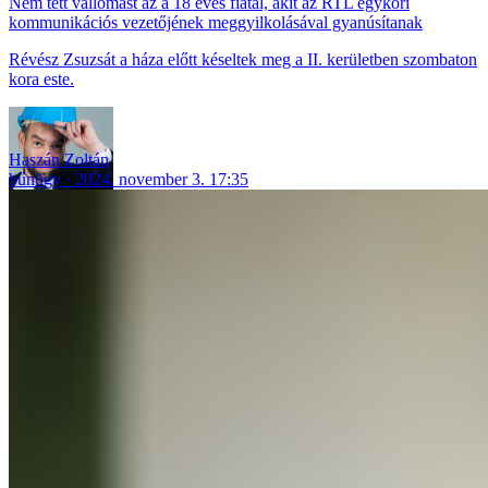
Nem tett vallomást az a 18 éves fiatal, akit az RTL egykori
kommunikációs vezetőjének meggyilkolásával gyanúsítanak
Révész Zsuzsát a háza előtt késeltek meg a II. kerületben szombaton
kora este.
Haszán Zoltán
bűnügy
2024. november 3. 17:35