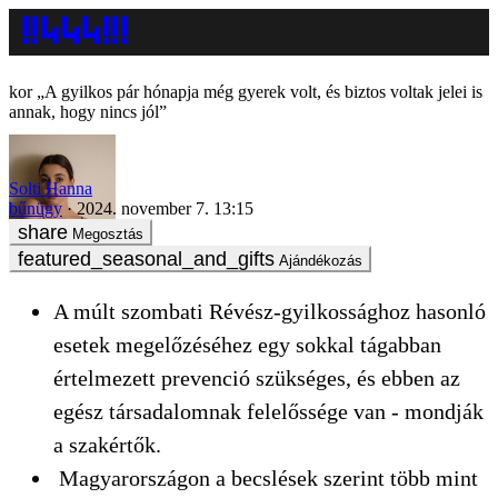
„A gyilkos pár hónapja még gyerek volt, és biztos voltak jelei is
annak, hogy nincs jól”
Solti Hanna
bűnügy
2024. november 7. 13:15
Megosztás
Ajándékozás
A múlt szombati Révész-gyilkossághoz hasonló
esetek megelőzéséhez egy sokkal tágabban
értelmezett prevenció szükséges, és ebben az
egész társadalomnak felelőssége van - mondják
a szakértők.
Magyarországon a becslések szerint több mint