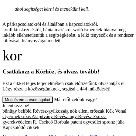
ahol segítséget kérni és menekülni kell.
A párkapcsolatokról és általában a kapcsolatokról,
konfliktuskezelésről, bántalmazásról szóló ismeretek hiánya még
inkább ellehetetlenítik a segítségkérést, a lelki tényezők és a rendszer
kihívásai, hiányosságai mellett.
Csatlakozz a Körhöz, és olvass tovább!
Ezt a cikket teljes terjedelmében csak előfizetőink olvashatják el.
Légy része a közösségünknek, segítsd a 444 működését!
Már előfizetőnk vagy?
Megnézem a csomagokat
Jelentkezz be!
bűnügy
belföld
Révész-gyilkosság
nők elleni erőszak
Kék Vonal
Gyermekkrízis Alapítvány
Révész-ügy
Révész Zsuzsa
gyerekvédelem
R. Csekeő Borbála
patent egyesület
spronz júlia
Kapcsolódó cikkek