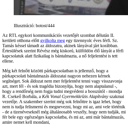
Illusztráció
:
botost/444
Az RTL egykori kommunikációs vezetőjét szombat délután II.
kerületi otthona előtt
gyilkolta meg
egy tizennyolc éves férfi. Sz.
Tamás késsel támadt az áldozatra, akinek lányával járt korábban.
Értesülések szerint Révész még kiskorú, külföldön élő lányát a férfi
kapcsolatuk alatt fizikailag is bántalmazta, a nő feljelentést is tett
ellene.
Még két felnőtt közötti párkapcsolatban is jellemző, hogy a
párkapcsolati bántalmazás áldozatai nagyon nehezen kérnek
segítséget. Sok áldozat nem mer feljelentést tenni vagy visszavonja
azt, mert fél - és sok tragédia bizonyítja, hogy nem alaptalanul -,
hogy a rendőrség nem fogja tudni megvédeni a bosszútól - mondja
R. Csekeő Borbála, a
Kék Vonal Gyermekkrízis Alapítvány
szakmai
vezetője. A szakember szerint még sok felnőttre is igaz lehet, hogy
nem is tudja felismerni és megnevezni, hogy mi az, ami vele történik
- de a tizenéveseknél még általánosabb veszély, hogy nem tudják, mi
fér bele egy egészséges kapcsolatba, és mi az, ami már bántalmazás,
amire nemet kell mondani,