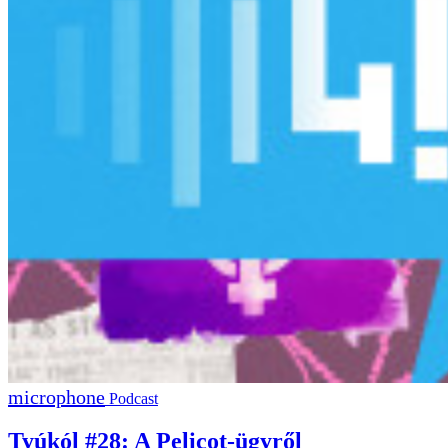
Podcast
Tyúkól #28: A Pelicot-ügyről