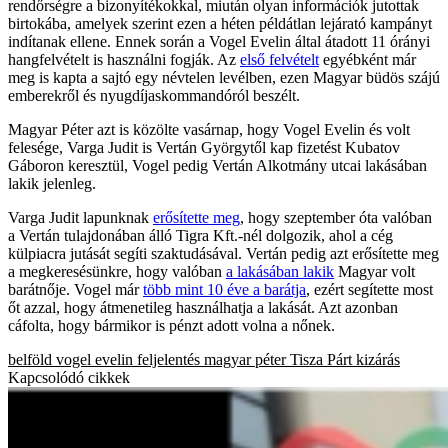
rendőrségre a bizonyítékokkal, miután olyan információk jutottak
birtokába, amelyek szerint ezen a héten példátlan lejárató kampányt
indítanak ellene. Ennek során a Vogel Evelin által átadott 11 órányi
hangfelvételt is használni fogják. Az
első felvételt
egyébként már
meg is kapta a sajtó egy névtelen levélben, ezen Magyar büdös szájú
emberekről és nyugdíjaskommandóról beszélt.
Magyar Péter azt is közölte vasárnap, hogy Vogel Evelin és volt
felesége, Varga Judit is Vertán Györgytől kap fizetést Kubatov
Gáboron keresztül, Vogel pedig Vertán Alkotmány utcai lakásában
lakik jelenleg.
Varga Judit lapunknak
erősítette meg
, hogy szeptember óta valóban
a Vertán tulajdonában álló Tigra Kft.-nél dolgozik, ahol a cég
külpiacra jutását segíti szaktudásával. Vertán pedig azt erősítette meg
a megkeresésünkre, hogy valóban
a lakásában lakik
Magyar volt
barátnője. Vogel már
több mint 10 éve a barátja
, ezért segítette most
őt azzal, hogy átmenetileg használhatja a lakását. Azt azonban
cáfolta, hogy bármikor is pénzt adott volna a nőnek.
belföld
vogel evelin
feljelentés
magyar péter
Tisza Párt
kizárás
Kapcsolódó cikkek