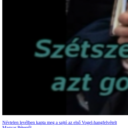
Névtelen levélben kapta meg a sajtó az első Vogel-hangfelvételt
Magyar Péterről