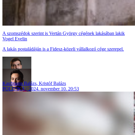
A szomszédok szerint is Vertán György cégének lakásában lakik
Vogel Evelin
A lakás postaládáján is a Fidesz-közeli vállalkozó cége szerepel.
Kaufmann Balázs
,
Kristóf Balázs
POLITIKA
2024. november 10. 20:53