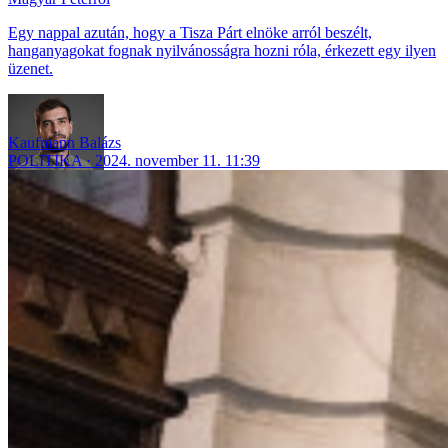
Egy nappal azután, hogy a Tisza Párt elnöke arról beszélt,
hanganyagokat fognak nyilvánosságra hozni róla, érkezett egy ilyen
üzenet.
Kaufmann Balázs
POLITIKA
2024. november 11. 11:39