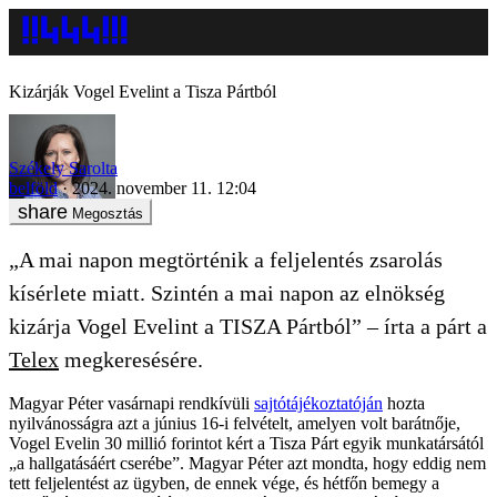
Kizárják Vogel Evelint a Tisza Pártból
Székely Sarolta
belföld
2024. november 11. 12:04
Megosztás
„A mai napon megtörténik a feljelentés zsarolás
kísérlete miatt. Szintén a mai napon az elnökség
kizárja Vogel Evelint a TISZA Pártból” – írta a párt a
Telex
megkeresésére.
Magyar Péter vasárnapi rendkívüli
sajtótájékoztatóján
hozta
nyilvánosságra azt a június 16-i felvételt, amelyen volt barátnője,
Vogel Evelin 30 millió forintot kért a Tisza Párt egyik munkatársától
„a hallgatásáért cserébe”. Magyar Péter azt mondta, hogy eddig nem
tett feljelentést az ügyben, de ennek vége, és hétfőn bemegy a