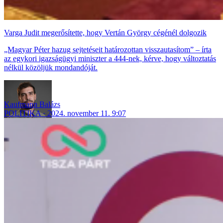
Varga Judit megerősítette, hogy Vertán György cégénél dolgozik
„Magyar Péter hazug sejtetéseit határozottan visszautasítom” – írta
az egykori igazságügyi miniszter a 444-nek, kérve, hogy változtatás
nélkül közöljük mondandóját.
Kaufmann Balázs
POLITIKA
2024. november 11. 9:07