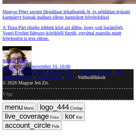
Magyar Péter szerint illegálisan lehallgatják őt, és példátlan lejárató
kampányt fognak indítani ellene hamisított felvételekkel
A Tisza Párt elnöke többek közt azt állítja, hogy volt barátnőjét,
Vogel Evelint fideszes körökből fizetik, egyúttal zsarolás miatt
feljelentést is tesz ellene.
Bódog Bálint
belföld
2024. november 10. 16:06
GYIK
Hibát jelentek
Impresszum
Javítások kezelése
Jogi
dokumentumok
Médiaajánlat
RSS
Sütibeállítások
©
2026
Magyar Jeti Zrt.
Vége
Menü
Címlap
Friss
Kör
Fiók