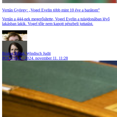
Vertán György: „Vogel Evelin több mint 10 éve a barátom”
Vertán a 444-nek megerősítette, Vogel Evelin a tulajdonában lévő
lakásban lakik. Vogel tőle nem kapott pénzbeli juttatást.
Bódog Bálint
,
Windisch Judit
POLITIKA
2024. november 11. 11:28