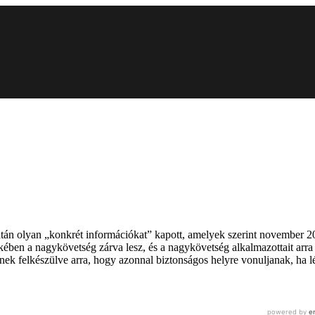
tán olyan „konkrét információkat” kapott, amelyek szerint november 20-
ekében a nagykövetség zárva lesz, és a nagykövetség alkalmazottait arr
ek felkészülve arra, hogy azonnal biztonságos helyre vonuljanak, ha lé