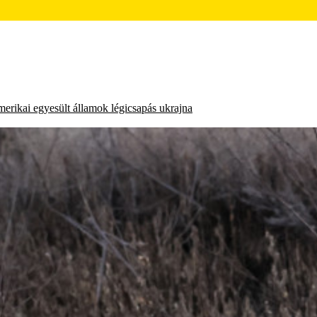
merikai egyesült államok
légicsapás
ukrajna