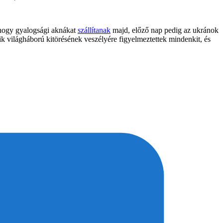
, hogy gyalogsági aknákat
szállítanak
majd, előző nap pedig az ukránok
k világháború kitörésének veszélyére figyelmeztettek mindenkit, és