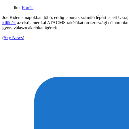
Forrás
Joe Biden a napokban több, eddig tabunak számító lépést is tett Ukra
kilőtték
az első amerikai ATACMS rakétákat oroszországi célpontokra. 
gyors válaszreakciókat ígértek.
(
Sky News
)