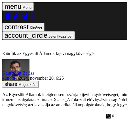
Menü
Kinézet
Jelentkezz be!
Kiürítik az Egyesült Államok kijevi nagykövetségét
Kaufmann Balázs
külföld
2024. november 20. 6:25
Megosztás
Az Egyesült Államok ideiglenesen bezárja kijevi nagykövetségét, miu
konzuli szolgálata ezt írta az X-en: „A fokozott elővigyázatosság érd
nagykövetség azt javasolja az amerikai állampolgároknak, hogy legyen