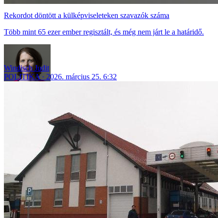
Rekordot döntött a külképviseleteken szavazók száma
Több mint 65 ezer ember regisztált, és még nem járt le a határidő.
Windisch Judit
POLITIKA
2026. március 25. 6:32