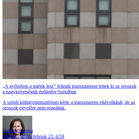
„A győzelem a miénk lesz” feliratú transzparenst tettek ki az oroszok
a nagykövetségük épületére Szöulban
A szöuli külügyminisztérium kérte a transzparens eltávolítását, de az
oroszok egyelőre nem reagáltak.
Székely Sarolta
külföld
2026. február 23. 6:59