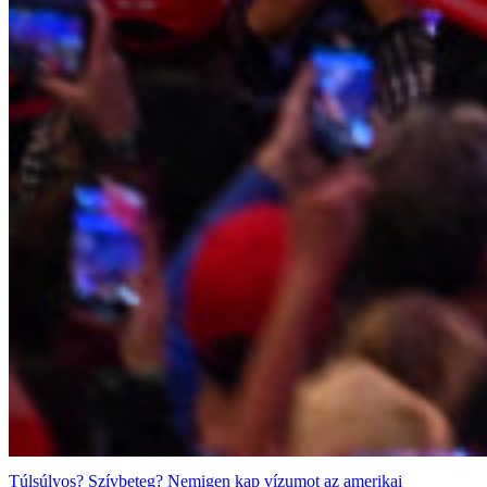
Túlsúlyos? Szívbeteg? Nemigen kap vízumot az amerikai