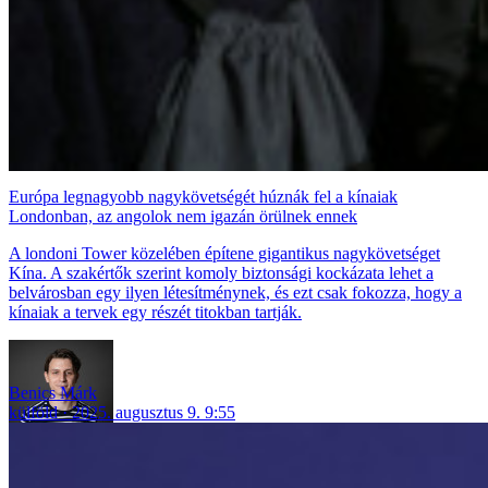
Európa legnagyobb nagykövetségét húznák fel a kínaiak
Londonban, az angolok nem igazán örülnek ennek
A londoni Tower közelében építene gigantikus nagykövetséget
Kína. A szakértők szerint komoly biztonsági kockázata lehet a
belvárosban egy ilyen létesítménynek, és ezt csak fokozza, hogy a
kínaiak a tervek egy részét titokban tartják.
Benics Márk
külföld
2025. augusztus 9. 9:55