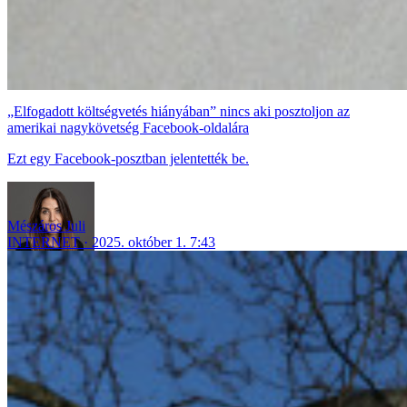
„Elfogadott költségvetés hiányában” nincs aki posztoljon az
amerikai nagykövetség Facebook-oldalára
Ezt egy Facebook-posztban jelentették be.
Mészáros Juli
INTERNET
2025. október 1. 7:43