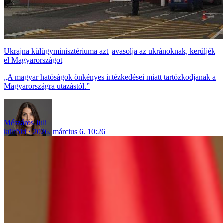
Ukrajna külügyminisztériuma azt javasolja az ukránoknak, kerüljék
el Magyarországot
„A magyar hatóságok önkényes intézkedései miatt tartózkodjanak a
Magyarországra utazástól.”
Mészáros Juli
külföld
2026. március 6. 10:26