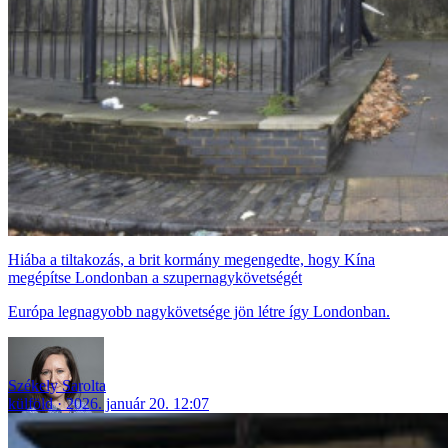
Hiába a tiltakozás, a brit kormány megengedte, hogy Kína
megépítse Londonban a szupernagykövetségét
Európa legnagyobb nagykövetsége jön létre így Londonban.
Székely Sarolta
külföld
2026. január 20. 12:07