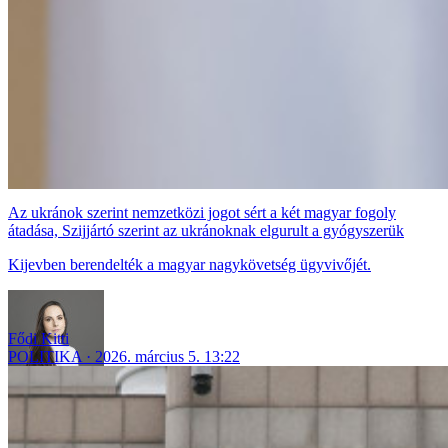
Az ukránok szerint nemzetközi jogot sért a két magyar fogoly
átadása, Szijjártó szerint az ukránoknak elgurult a gyógyszerük
Kijevben berendelték a magyar nagykövetség ügyvivőjét.
Fődi Kitti
POLITIKA
2026. március 5. 13:22