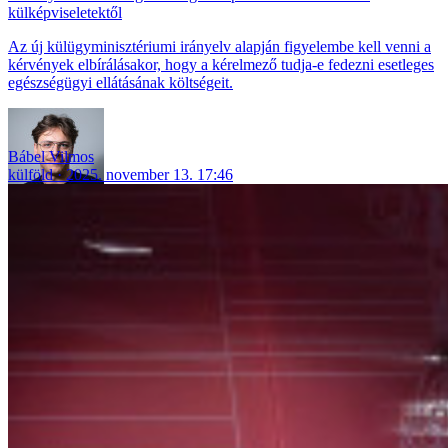
külképviseletektől
Az új külügyminisztériumi irányelv alapján figyelembe kell venni a
kérvények elbírálásakor, hogy a kérelmező tudja-e fedezni esetleges
egészségügyi ellátásának költségeit.
Bábel Vilmos
külföld
2025. november 13. 17:46