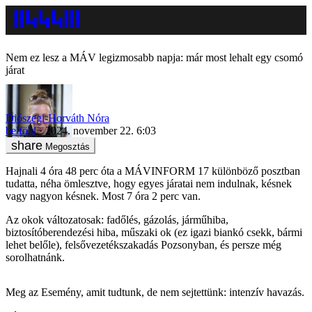
Nem ez lesz a MÁV legizmosabb napja: már most lehalt egy csomó
járat
Diószegi-Horváth Nóra
belföld
2024. november 22. 6:03
Megosztás
Hajnali 4 óra 48 perc óta a MÁVINFORM 17 különböző posztban
tudatta, néha ömlesztve, hogy egyes járatai nem indulnak, késnek
vagy nagyon késnek. Most 7 óra 2 perc van.
Az okok változatosak: fadőlés, gázolás, járműhiba,
biztosítóberendezési hiba, műszaki ok (ez igazi biankó csekk, bármi
lehet belőle), felsővezetékszakadás Pozsonyban, és persze még
sorolhatnánk.
Meg az Esemény, amit tudtunk, de nem sejtettünk: intenzív havazás.