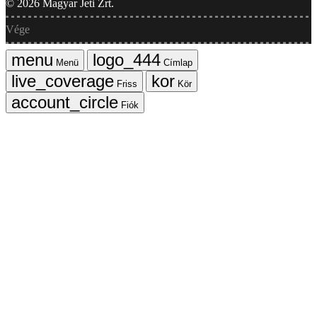
©
2026
Magyar Jeti Zrt.
Vége
Menü
Címlap
Friss
Kör
Fiók