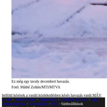
Ez még egy tavaly decemberi havazás.
Fotó
:
Máthé Zoltán/MTI/MTVA
belföld
késések a vasúti közlekedésben
késés
havazás
vasút
MÁV
GYIK
Hibát jelentek
Impresszum
Javítások kezelése
Jogi
dokumentumok
Médiaajánlat
RSS
Sütibeállítások