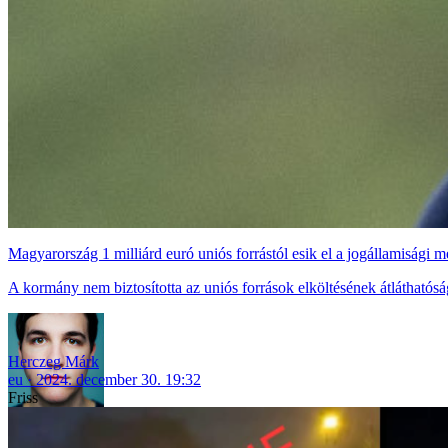
Magyarország 1 milliárd euró uniós forrástól esik el a jogállamisági 
A kormány nem biztosította az uniós források elköltésének átláthatós
Herczeg Márk
eu
2024. december 30. 19:32
Friss