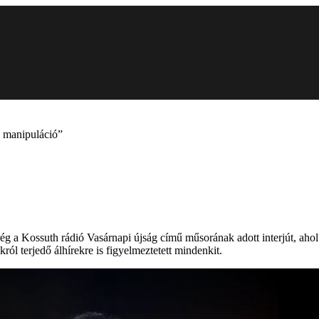
 manipuláció”
 Kossuth rádió Vasárnapi újság című műsorának adott interjút, ahol t
ól terjedő álhírekre is figyelmeztetett mindenkit.