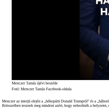
Menczer Tamás újévi beszéde
Fotó
:
Menczer Tamás Facebook-oldala
Menczer az interjú elején a „békepárti Donald Trumpról” és a „háború
Brüsszelben tesznek meg mindent azért, hogy nehezítsék a helyzetet, 