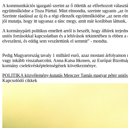
A kommunikációs igazgató szerint az ő ötletük az előrehozott választ
együttműködne a Tisza Párttal. Mint elmondta, szerinte ugyanis „az ös
Szerinte ráadásul az új és a régi ellenzék együttműködése „az nem el
jól mutatja, hogy itt ugyanaz a tánc megy, amit már korábban láttunk, é
A kormánypárti politikus emellett arról is beszélt, hogy álhírek terjed
uniós forrásokkal kapcsolatban és a lehívások tekintetében is ebben a
elveszíteni, és eddig sem veszítettünk el semmit” - mondta.
Pedig Magyarország tavaly 1 milliárd euró, azaz mostani árfolyamon
vagy inkább visszaharcolni. Anna-Kaisa Itkonen, az Európai Bizottság 
kormány cselekvésképtelenségének következménye.
POLITIKA
közvélemény-kutatás
Menczer Tamás
magyar péter
uniós
Kapcsolódó cikkek