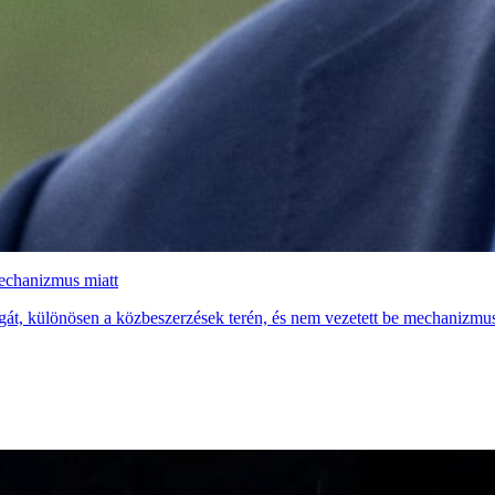
mechanizmus miatt
ágát, különösen a közbeszerzések terén, és nem vezetett be mechanizmus