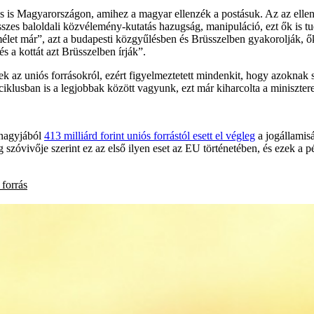
ás is Magyarországon, amihez a magyar ellenzék a postásuk. Az az ellen
szes baloldali közvélemény-kutatás hazugság, manipuláció, ezt ők is tu
mélet már”, azt a budapesti közgyűlésben és Brüsszelben gyakorolják, ő
s a kottát azt Brüsszelben írják”.
nek az uniós forrásokról, ezért figyelmeztetett mindenkit, hogy azoknak s
 ciklusban is a legjobbak között vagyunk, ezt már kiharcolta a miniszter
 nagyjából
413 milliárd forint uniós forrástól esett el végleg
a jogállamisá
szóvivője szerint ez az első ilyen eset az EU történetében, és ezek a p
 forrás