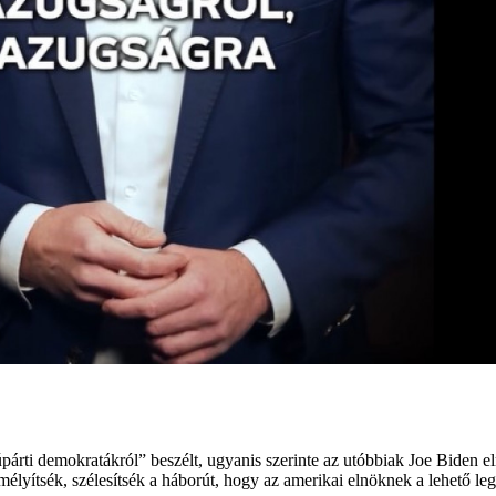
párti demokratákról” beszélt, ugyanis szerinte az utóbbiak Joe Biden e
mélyítsék, szélesítsék a háborút, hogy az amerikai elnöknek a lehető le