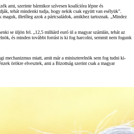
zék ami, szerinte bármikor szívesen koalícióra lépne és
dják, tehát mindenki tudja, hogy nekik csak együtt van esélyük”.
k maguk, illetőleg azok a pártcsaládok, amikhez tartoznak. „Mindez
enki se üljön fel. „12,5 milliárd euró ül a magyar számlán, tehát az
elnök, és minden további forrást is ki fog harcolni, semmit nem fogunk
gi mechanizmus miatt, amit már a miniszterelnök sem fog tudni ki-
énzek örökre elvesztek, ami a Bizottság szerint csak a magyar