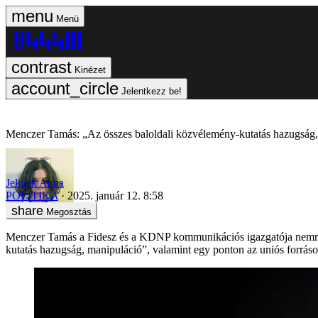
Menü
Kinézet
Jelentkezz be!
Menczer Tamás: „Az összes baloldali közvélemény-kutatás hazugság,
Jelinek Anna
POLITIKA
2025. január 12. 8:58
Megosztás
Menczer Tamás a Fidesz és a KDNP kommunikációs igazgatója nemrég a
kutatás hazugság, manipuláció”, valamint egy ponton az uniós forrásokr