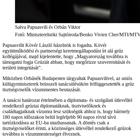
Salva Papuasvili és Orbán Viktor
Fotó
:
Miniszterelnöki Sajtóiroda/Benko Vivien Cher/MTI/MT
Papuasvilit Kövér László házelnök is fogadta. Kövér
együttműködési és partnerségi keretmegállapodást írt alá grúz
kollégájával, majd kijelentette, hogy „Magyarország továbbra is
támogatni fogja Grúziát abban, hogy megőrizze szuverenitását és
területi integritását”.
Miközben Orbánék Budapesten tárgyaltak Papuasvilivel, az uniós
külügyminiszterek brüsszeli tanácsülésükön felfüggesztették a grúz
tisztségviselők vízummentes beutazását.
A tanácsi határozat értelmében a diplomata- és szolgálati útlevéllel
rendelkező grúziai diplomatáknak, tisztviselőknek és
családtagjaiknak vízumra lesz szükségük ahhoz is, hogy bármely
180 napos időszakon belül legfeljebb 90 napos rövid távú
tartózkodásra az EU-ba utazhassanak. A döntés csak a
tisztségviselőket érinti, a közönséges útlevéllel rendelkező grúzok
továbbra is vízummentességet élveznek.