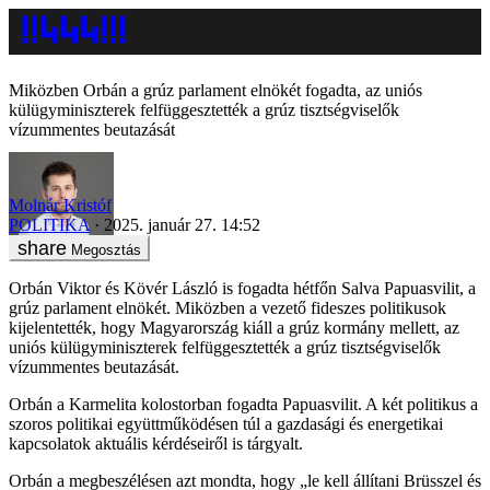
Miközben Orbán a grúz parlament elnökét fogadta, az uniós
külügyminiszterek felfüggesztették a grúz tisztségviselők
vízummentes beutazását
Molnár Kristóf
POLITIKA
2025. január 27. 14:52
Megosztás
Orbán Viktor és Kövér László is fogadta hétfőn Salva Papuasvilit, a
grúz parlament elnökét. Miközben a vezető fideszes politikusok
kijelentették, hogy Magyarország kiáll a grúz kormány mellett, az
uniós külügyminiszterek felfüggesztették a grúz tisztségviselők
vízummentes beutazását.
Orbán a Karmelita kolostorban fogadta Papuasvilit. A két politikus a
szoros politikai együttműködésen túl a gazdasági és energetikai
kapcsolatok aktuális kérdéseiről is tárgyalt.
Orbán a megbeszélésen azt mondta, hogy „le kell állítani Brüsszel és