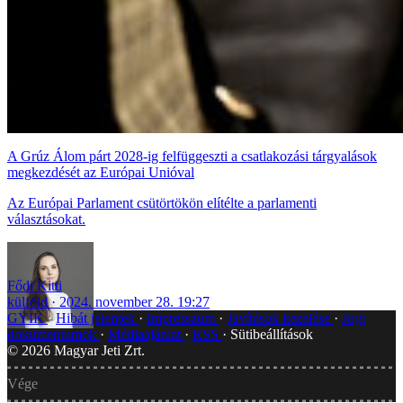
A Grúz Álom párt 2028-ig felfüggeszti a csatlakozási tárgyalások
megkezdését az Európai Unióval
Az Európai Parlament csütörtökön elítélte a parlamenti
választásokat.
Fődi Kitti
külföld
2024. november 28. 19:27
GYIK
Hibát jelentek
Impresszum
Javítások kezelése
Jogi
dokumentumok
Médiaajánlat
RSS
Sütibeállítások
©
2026
Magyar Jeti Zrt.
Vége