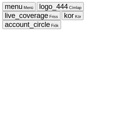
Menü
Címlap
Friss
Kör
Fiók