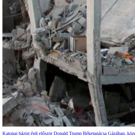
Katonai bázist épít először Donald Trump Béketanácsa Gázában, közel