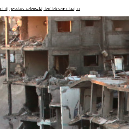
mitrij peszkov
zelenszkij
területcsere
ukrajna