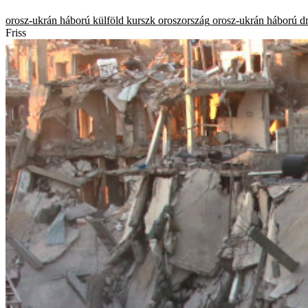
orosz-ukrán háború
külföld
kurszk
oroszország
orosz-ukrán háború
d
Friss