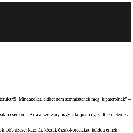
 területről. Mindazokat, akiket nem semmisítenek meg, kipaterolnak” –
ikra cserélne”. Arra a kérdésre, hogy Ukrajna megszállt területeinek
k több tízezer katonát, köztük észak-koreaiakat, küldött ennek