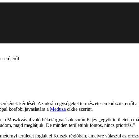
cseréjéről
seréjének kérdését. Az ukrán egységeket természetesen kiűzzük erről a
ppal korábbi javaslatára a
Meduza
cikke szerint.
, a Moszkvával való béketárgyalások során Kijev „egyik területet a más
tudom, majd meglátjuk. De minden területünk fontos, nincs prioritás.”
ternyi területet foglalt el Kurszk régióban, amelyre válaszul az oroszo