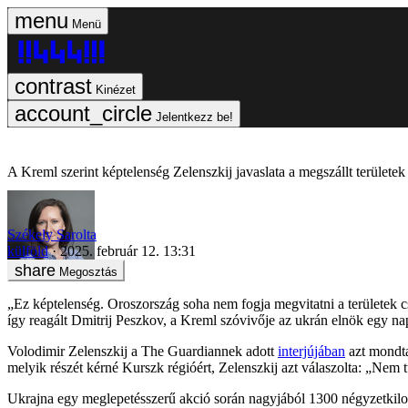
Menü
Kinézet
Jelentkezz be!
A Kreml szerint képtelenség Zelenszkij javaslata a megszállt területek 
Székely Sarolta
külföld
2025. február 12. 13:31
Megosztás
„Ez képtelenség. Oroszország soha nem fogja megvitatni a területek c
így reagált Dmitrij Peszkov, a Kreml szóvivője az ukrán elnök egy na
Volodimir Zelenszkij a The Guardiannek adott
interjújában
azt mondta
melyik részét kérné Kurszk régióért, Zelenszkij azt válaszolta: „Nem 
Ukrajna egy meglepetésszerű akció során nagyjából 1300 négyzetkilomé