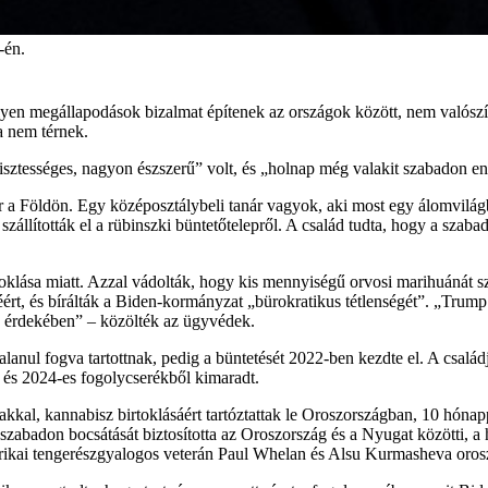
-én.
ilyen megállapodások bizalmat építenek az országok között, nem valósz
a nem térnek.
sztességes, nagyon észszerű” volt, és „holnap még valakit szabadon en
a Földön. Egy középosztálybeli tanár vagyok, aki most egy álomvilág
zállították el a rübinszki büntetőtelepről. A család tudta, hogy a szaba
rtoklása miatt. Azzal vádolták, hogy kis mennyiségű orvosi marihuánát szá
rt, és bírálták a Biden-kormányzat „bürokratikus tétlenségét”. „Trump 
la érdekében” – közölték az ügyvédek.
anul fogva tartottnak, pedig a büntetését 2022-ben kezdte el. A családj
 és 2024-es fogolycserékből kimaradt.
dakkal, kannabisz birtoklásáért tartóztattak le Oroszországban, 10 hón
zabadon bocsátását biztosította az Oroszország és a Nyugat közötti, a
erikai tengerészgyalogos veterán Paul Whelan és Alsu Kurmasheva orosz-