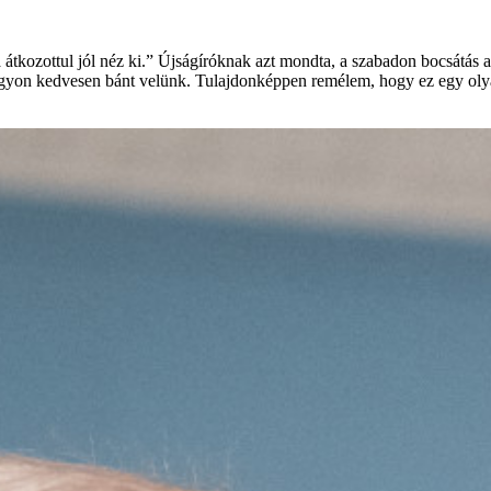
átkozottul jól néz ki.” Újságíróknak azt mondta, a szabadon bocsátás 
nagyon kedvesen bánt velünk. Tulajdonképpen remélem, hogy ez egy oly