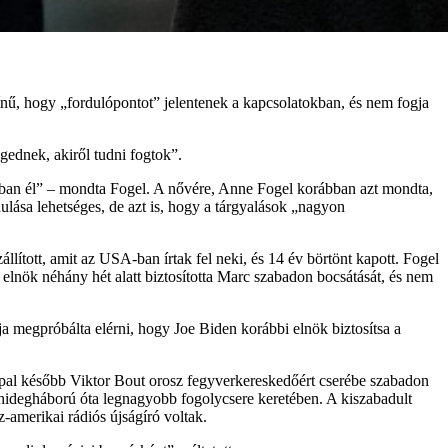
ínű, hogy „fordulópontot” jelentenek a kapcsolatokban, és nem fogja
gednek, akiről tudni fogtok”.
ban él” – mondta Fogel. A nővére, Anne Fogel korábban azt mondta,
dulása lehetséges, de azt is, hogy a tárgyalások „nagyon
llított, amit az USA-ban írtak fel neki, és 14 év börtönt kapott. Fogel
elnök néhány hét alatt biztosította Marc szabadon bocsátását, és nem
a megpróbálta elérni, hogy Joe Biden korábbi elnök biztosítsa a
appal később Viktor Bout orosz fegyverkereskedőért cserébe szabadon
 hidegháború óta legnagyobb fogolycsere keretében. A kiszabadult
amerikai rádiós újságíró voltak.