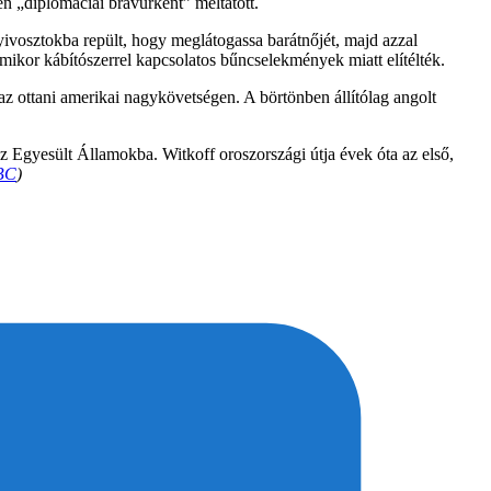
n „diplomáciai bravúrként” méltatott.
vosztokba repült, hogy meglátogassa barátnőjét, majd azzal
mikor kábítószerrel kapcsolatos bűncselekmények miatt elítélték.
 ottani amerikai nagykövetségen. A börtönben állítólag angolt
z Egyesült Államokba. Witkoff oroszországi útja évek óta az első,
BC
)