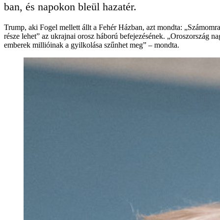
ban, és napokon bleül hazatér.
Trump, aki Fogel mellett állt a Fehér Házban, azt mondta: „Számomra 
része lehet” az ukrajnai orosz háború befejezésének. „Oroszország 
emberek millióinak a gyilkolása szűnhet meg” – mondta.