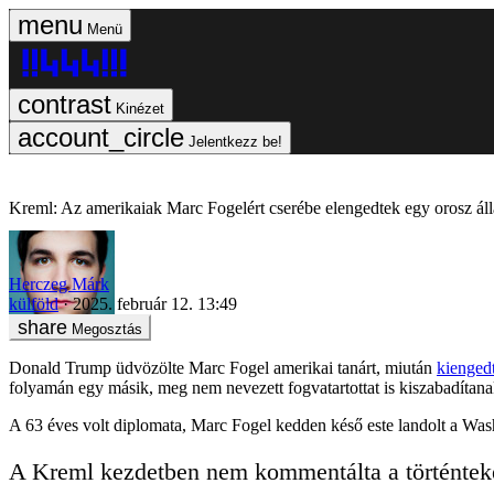
Menü
Kinézet
Jelentkezz be!
Kreml: Az amerikaiak Marc Fogelért cserébe elengedtek egy orosz ál
Herczeg Márk
külföld
2025. február 12. 13:49
Megosztás
Donald Trump üdvözölte Marc Fogel amerikai tanárt, miután
kienged
folyamán egy másik, meg nem nevezett fogvatartottat is kiszabadítana
A 63 éves volt diplomata, Marc Fogel kedden késő este landolt a Was
A Kreml kezdetben nem kommentálta a történteke