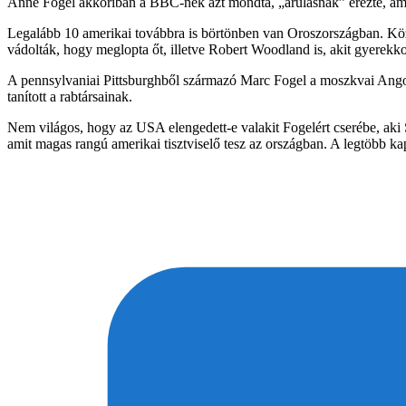
Anne Fogel akkoriban a BBC-nek azt mondta, „árulásnak” érezte, amik
Legalább 10 amerikai továbbra is börtönben van Oroszországban. Köz
vádolták, hogy meglopta őt, illetve Robert Woodland is, akit gyerekk
A pennsylvaniai Pittsburghből származó Marc Fogel a moszkvai Angol-
tanított a rabtársainak.
Nem világos, hogy az USA elengedett-e valakit Fogelért cserébe, aki 
amit magas rangú amerikai tisztviselő tesz az országban. A legtöbb ka