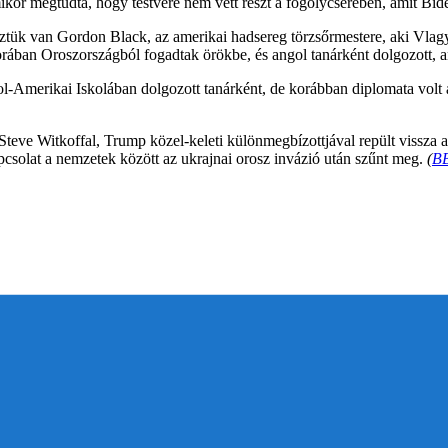
or megtudta, hogy testvére nem vett részt a fogolycserében, amit Bide
tük van Gordon Black, az amerikai hadsereg törzsőrmestere, aki Vlagyi
orában Oroszországból fogadtak örökbe, és angol tanárként dolgozott, a
Amerikai Iskolában dolgozott tanárként, de korábban diplomata volt az
Steve Witkoffal, Trump közel-keleti különmegbízottjával repült vissza a
pcsolat a nemzetek között az ukrajnai orosz invázió után szűnt meg.
(
B