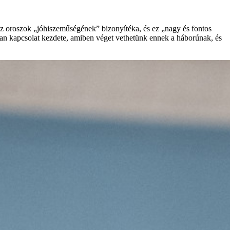
az oroszok „jóhiszeműségének” bizonyítéka, és ez „nagy és fontos
an kapcsolat kezdete, amiben véget vethetünk ennek a háborúnak, és