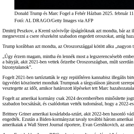
Donald Trump és Marc Fogel a Fehér Házban 2025. február 11
Fotó
:
AL DRAGO/Getty Images via AFP
Dmitrij Peszkov, a Kreml szóvivője újságíróknak azt mondta, bár az 
megnevezni a csere részeként szabadon engedett oroszokat, amíg haz
Trump korábban azt mondta, az Oroszországgal kötött alku „nagyon ti
„Úgy érzem magam, mintha én lennék most a legszerencsésebb ember 
a bátyját, akit 2021-ben vettek őrizetbe Oroszországban, múlt szerdán s
bizonytalanok”.
Fogelt 2021-ben tartóztatták le egy repülőtéren kannabisz illegális bi
ügyvédei köszönetet mondtak Trumpnak a tárgyaláson játszott szerepéé
vesztegette az időt, amikor határozott lépéseket tett Marc hazahozata
Fogelt az amerikai kormány csak 2024 decemberében minősítette jogtal
szabadon bocsátását, és csalódottan vették tudomásul, hogy a 2022-es
Brittney Griner amerikai kosárlabda-sztárt, akit 2022-ben hasonló vá
engedték. Ezután a Biden-kormányzat tavaly további három amerikai s
amerikaiak a Wall Street Journal riportere, Evan Gershkovich, az am