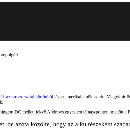
lampolgárt
ték az oroszországi börtönből
, és az amerikai elnök szerint Vlagyimir 
k.
hington DC mellett fekvő Andrews egyesített támaszponton, mielőtt a F
t, de azóta közölte, hogy az alku részeként szab