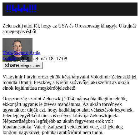
Zelenszkij attól fél, hogy az USA és Oroszország kihagyja Ukrajnát
a megegyezésből
Tóth-Szenesi Attila
külföld
2025. február 18. 17:08
Megosztás
Vlagyimir Putyin orosz elnök kész tárgyalni Volodimir Zelenszkijjel,
mondta Dmitrij Peszkov, a Kreml szóvivője, aki szerint az ukrán
elnök legitimitása megkérdőjelezhető.
Oroszország szerint Zelenszkij 2024 májusa óta illegitim elnök,
ekkor járt ugyanis le ötéves mandátuma. Az ukrán törvények
ugyanakkor tiltják azt, hogy hadiállapot alatt választások legyenek.
Jelenleg egyébként nincs is esélyes kihívója Zelenszkijnek.
Népszerűségben legfeljebb az ukrán fegyveres erők volt
főparancsnoka, Valerij Zaluzsnij vetekedhet vele, aki jelenleg
londoni nagykövet, politikai ambícióiról nem tudni.