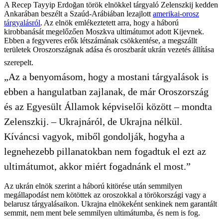
A Recep Tayyip Erdoğan török elnökkel tárgyaló Zelenszkij kedden
Ankarában beszélt a Szaúd-Arábiában lezajlott
amerikai-orosz
tárgyalásról
. Az elnök emlékeztetett arra, hogy a háború
kirobbanását megelőzően Moszkva ultimátumot adott Kijevnek.
Ebben a fegyveres erők létszámának csökkentése, a megszállt
területek Oroszországnak adása és oroszbarát ukrán vezetés állítása
szerepelt.
„Az a benyomásom, hogy a mostani tárgyalások is
ebben a hangulatban zajlanak, de már Oroszország
és az Egyesült Államok képviselői között – mondta
Zelenszkij. – Ukrajnáról, de Ukrajna nélkül.
Kíváncsi vagyok, miből gondolják, hogyha a
legnehezebb pillanatokban nem fogadtuk el ezt az
ultimátumot, akkor miért fogadnánk el most.”
Az ukrán elnök szerint a háború kitörése után semmilyen
megállapodást nem kötöttek az oroszokkal a törökországi vagy a
belarusz tárgyalásaikon. Ukrajna elnökeként senkinek nem garantált
semmit, nem ment bele semmilyen ultimátumba, és nem is fog.