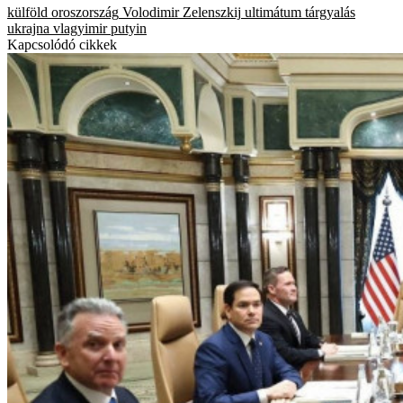
külföld
oroszország
Volodimir Zelenszkij
ultimátum
tárgyalás
ukrajna
vlagyimir putyin
Kapcsolódó cikkek