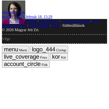
Windisch Judit
külföld
2025. február 18. 15:29
GYIK
Hibát jelentek
Impresszum
Javítások kezelése
Jogi
dokumentumok
Médiaajánlat
RSS
Sütibeállítások
©
2026
Magyar Jeti Zrt.
Vége
Menü
Címlap
Friss
Kör
Fiók