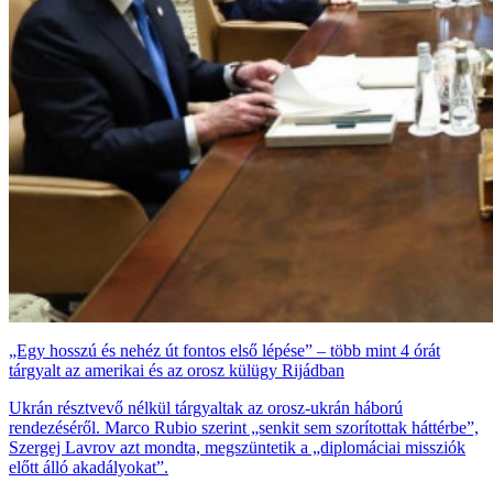
„Egy hosszú és nehéz út fontos első lépése” – több mint 4 órát
tárgyalt az amerikai és az orosz külügy Rijádban
Ukrán résztvevő nélkül tárgyaltak az orosz-ukrán háború
rendezéséről. Marco Rubio szerint „senkit sem szorítottak háttérbe”,
Szergej Lavrov azt mondta, megszüntetik a „diplomáciai missziók
előtt álló akadályokat”.