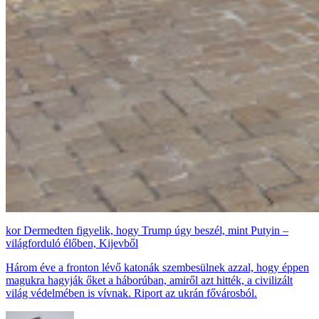
Dermedten figyelik, hogy Trump úgy beszél, mint Putyin –
világforduló élőben, Kijevből
Három éve a fronton lévő katonák szembesülnek azzal, hogy éppen
magukra hagyják őket a háborúban, amiről azt hitték, a civilizált
világ védelmében is vívnak. Riport az ukrán fővárosból.