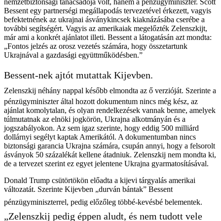
nemzetbiztonsági tanácsadója volt, hanem a pénzügyminiszter. Scott
Bessent egy partnerségi megállapodás tervezetével érkezett, vagyis
befektetnének az ukrajnai ásványkincsek kiaknázásába cserébe a
további segítségért. Vagyis az amerikaiak megelőzték Zelenszkijt,
már ami a konkrét ajánlatot illeti. Bessent a látogatásán azt mondta:
„Fontos jelzés az orosz vezetés számára, hogy összetartunk
Ukrajnával a gazdasági együttműködésben.”
Bessent-nek ajtót mutattak Kijevben.
Zelenszkij néhány nappal később elmondta az ő verzióját. Szerinte a
pénzügyminiszter által hozott dokumentum nincs még kész, az
ajánlat komolytalan, és olyan rendelkezések vannak benne, amelyek
túlmutatnak az elnöki jogkörön, Ukrajna alkotmányán és a
jogszabályokon. Az sem igaz szerinte, hogy eddig 500 milliárd
dollárnyi segélyt kaptak Amerikától. A dokumentumban nincs
biztonsági garancia Ukrajna számára, csupán annyi, hogy a felsorolt
ásványok 50 százalékát kellene átadniuk. Zelenszkij nem mondta ki,
de a tervezet szerint ez egyet jelentene Ukrajna gyarmatosításával.
Donald Trump csütörtökön előadta a kijevi tárgyalás amerikai
változatát. Szerinte Kijevben „durván bántak” Bessent
pénzügyminiszterrel, pedig előzőleg többé-kevésbé belementek.
„Zelenszkij pedig éppen aludt, és nem tudott vele