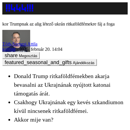
Trumpnak az alig létező ukrán ritkaföldfémekre fáj a foga
Tóth-Szenesi Attila
külföld
2025. február 20. 14:04
Megosztás
Ajándékozás
Donald Trump ritkaföldfémekben akarja
bevasalni az Ukrajnának nyújtott katonai
támogatás árát.
Csakhogy Ukrajnának egy kevés szkandiumon
kívül nincsenek ritkaföldfémei.
Akkor mije van?