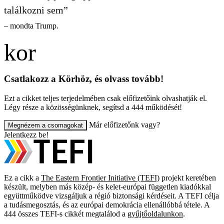
találkozni sem”
– mondta Trump.
Csatlakozz a Körhöz, és olvass tovább!
Ezt a cikket teljes terjedelmében csak előfizetőink olvashatják el.
Légy része a közösségünknek, segítsd a 444 működését!
Már előfizetőnk vagy?
Megnézem a csomagokat
Jelentkezz be!
Ez a cikk a
The Eastern Frontier Initiative (TEFI)
projekt keretében
készült, melyben más közép- és kelet-európai független kiadókkal
együttműködve vizsgáljuk a régió biztonsági kérdéseit. A TEFI célja
a tudásmegosztás, és az európai demokrácia ellenállóbbá tétele. A
444 összes TEFI-s cikkét megtalálod a
gyűjtőoldalunkon
.