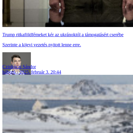
Trump ritkaföldfémeket kér az ukránoktól a támogatásért cserébe
Szerinte a kijevi vezetés nyitott lenne erre.
Czinkóczi Sándor
háború
2025. február 3. 20:44