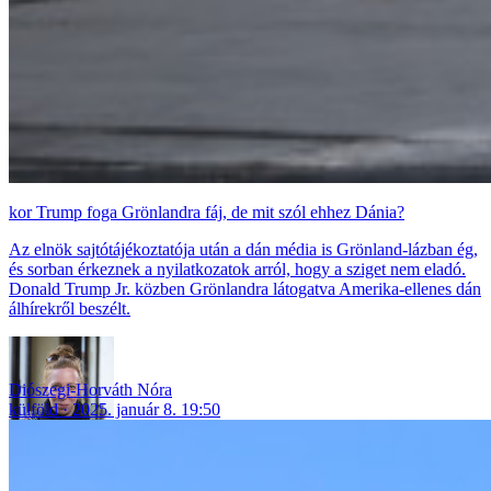
Trump foga Grönlandra fáj, de mit szól ehhez Dánia?
Az elnök sajtótájékoztatója után a dán média is Grönland-lázban ég,
és sorban érkeznek a nyilatkozatok arról, hogy a sziget nem eladó.
Donald Trump Jr. közben Grönlandra látogatva Amerika-ellenes dán
álhírekről beszélt.
Diószegi-Horváth Nóra
külföld
2025. január 8. 19:50