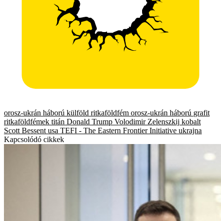
orosz-ukrán háború
külföld
ritkaföldfém
orosz-ukrán háború
grafit
ritkaföldfémek
titán
Donald Trump
Volodimir Zelenszkij
kobalt
Scott Bessent
usa
TEFI - The Eastern Frontier Initiative
ukrajna
Kapcsolódó cikkek