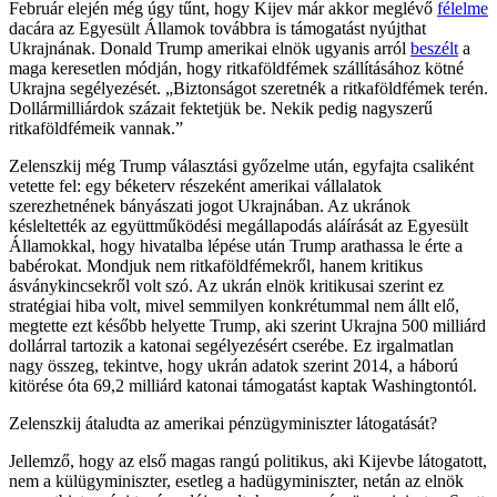
Február elején még úgy tűnt, hogy Kijev már akkor meglévő
félelme
dacára az Egyesült Államok továbbra is támogatást nyújthat
Ukrajnának. Donald Trump amerikai elnök ugyanis arról
beszélt
a
maga keresetlen módján, hogy ritkaföldfémek szállításához kötné
Ukrajna segélyezését. „Biztonságot szeretnék a ritkaföldfémek terén.
Dollármilliárdok százait fektetjük be. Nekik pedig nagyszerű
ritkaföldfémeik vannak.”
Zelenszkij még Trump választási győzelme után, egyfajta csaliként
vetette fel: egy béketerv részeként amerikai vállalatok
szerezhetnének bányászati jogot Ukrajnában. Az ukránok
késleltették az együttműködési megállapodás aláírását az Egyesült
Államokkal, hogy hivatalba lépése után Trump arathassa le érte a
babérokat. Mondjuk nem ritkaföldfémekről, hanem kritikus
ásványkincsekről volt szó. Az ukrán elnök kritikusai szerint ez
stratégiai hiba volt, mivel semmilyen konkrétummal nem állt elő,
megtette ezt később helyette Trump, aki szerint Ukrajna 500 milliárd
dollárral tartozik a katonai segélyezésért cserébe. Ez irgalmatlan
nagy összeg, tekintve, hogy ukrán adatok szerint 2014, a háború
kitörése óta 69,2 milliárd katonai támogatást kaptak Washingtontól.
Zelenszkij átaludta az amerikai pénzügyminiszter látogatását?
Jellemző, hogy az első magas rangú politikus, aki Kijevbe látogatott,
nem a külügyminiszter, esetleg a hadügyminiszter, netán az elnök