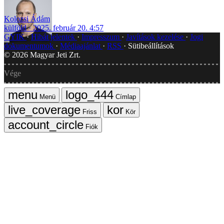
Kolozsi Ádám
külföld
2025. február 20. 4:57
GYIK
Hibát jelentek
Impresszum
Javítások kezelése
Jogi
dokumentumok
Médiaajánlat
RSS
Sütibeállítások
©
2026
Magyar Jeti Zrt.
Vége
Menü
Címlap
Friss
Kör
Fiók