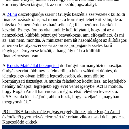
kormányülésen tárgyalják az erről szóló jogszabályt.
A
24.hu
összefoglalója szerint Gulyás beszélt a szervezetek külföldi
finanszírozásokról is, azt mondta, a kormányt lehet kritizálni, de az
intézkedést nem érdemes barát-ellenség felismerő rendszerként
kezelni. Ez egy fontos vita, amit le kell folytatni, hogy mi az a
nemzetközi, külföldi pénzügyi beavatkozás, ami elfogadható, és mi
az, ami nem, mondta. A miniszter nem lát hasonlóságot az állítólagos
amerikai befolyásszerzés és az orosz propaganda széles körű
tényleges térnyerése között, a hangsúly nála a külföldi
finanszírozáson van.
A
Kocsis Máté által belengetett
dollárügyi kormánybiztos posztjára
Gulyás szerint több név is felmerült, a héten születhet döntés, de
jelenleg egy olyan jelölt a legesélyesebb, aki nem tölt be
kormányzati tisztséget. A munka feladathoz kötött lesz, az legfeljebb
néhány hónapot, legfeljebb egy évet vehet igénybe. Azt is mondta,
hogy Rogán Antalt hamarosan, még az első félévben leveszik az
USA szankciós listájáról, abban bízik, hogy az eljárást „nagyban
meggyorsítják.”
POLITIKA
kocsis máté
gulyás gergely
fidesz
pride
Rogán Antal
évértékelő
gyermekvédelem
zárt tér
orbán viktor
usaid
della podcast
Kapcsolódó cikkek