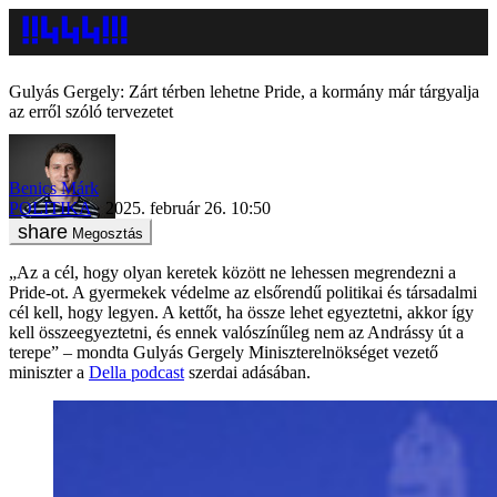
Gulyás Gergely: Zárt térben lehetne Pride, a kormány már tárgyalja
az erről szóló tervezetet
Benics Márk
POLITIKA
2025. február 26. 10:50
Megosztás
„Az a cél, hogy olyan keretek között ne lehessen megrendezni a
Pride-ot. A gyermekek védelme az elsőrendű politikai és társadalmi
cél kell, hogy legyen. A kettőt, ha össze lehet egyeztetni, akkor így
kell összeegyeztetni, és ennek valószínűleg nem az Andrássy út a
terepe” – mondta Gulyás Gergely Miniszterelnökséget vezető
miniszter a
Della podcast
szerdai adásában.