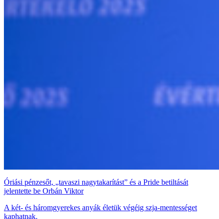
Óriási pénzesőt, „tavaszi nagytakarítást” és a Pride betiltását
jelentette be Orbán Viktor
A két- és háromgyerekes anyák életük végéig szja-mentességet
kaphatnak.