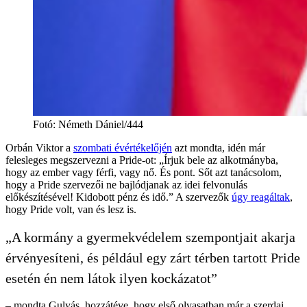
Fotó
:
Németh Dániel/444
Orbán Viktor a
szombati évértékelőjén
azt mondta, idén már
felesleges megszervezni a Pride-ot: „Írjuk bele az alkotmányba,
hogy az ember vagy férfi, vagy nő. És pont. Sőt azt tanácsolom,
hogy a Pride szervezői ne bajlódjanak az idei felvonulás
előkészítésével! Kidobott pénz és idő.” A szervezők
úgy reagáltak
,
hogy Pride volt, van és lesz is.
„A kormány a gyermekvédelem szempontjait akarja
érvényesíteni, és például egy zárt térben tartott Pride
esetén én nem látok ilyen kockázatot”
– mondta Gulyás, hozzátéve, hogy első olvasatban már a szerdai