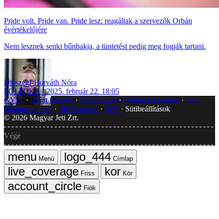
Pride volt. Pride van. Pride lesz: reagáltak a szervezők Orbán
évértékelőjére
Nem lesznek senki bűnbakja, a tüntetést pedig meg fogják tartani.
Diószegi-Horváth Nóra
POLITIKA
2025. február 22. 18:05
GYIK
Hibát jelentek
Impresszum
Javítások kezelése
Jogi
dokumentumok
Médiaajánlat
RSS
Sütibeállítások
©
2026
Magyar Jeti Zrt.
Vége
Menü
Címlap
Friss
Kör
Fiók