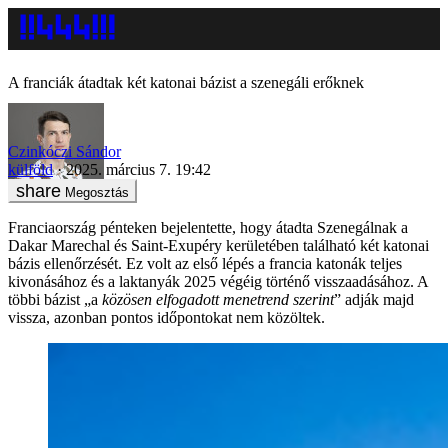
A franciák átadtak két katonai bázist a szenegáli erőknek
Czinkóczi Sándor
külföld
2025. március 7. 19:42
Megosztás
Franciaország pénteken bejelentette, hogy átadta Szenegálnak a
Dakar Marechal és Saint-Exupéry kerületében található két katonai
bázis ellenőrzését. Ez volt az első lépés a francia katonák teljes
kivonásához és a laktanyák 2025 végéig történő visszaadásához. A
többi bázist „a
közösen elfogadott menetrend szerint
” adják majd
vissza, azonban pontos időpontokat nem közöltek.