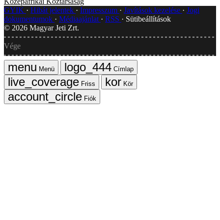
Középafrikai Köztársaság
GYIK
Hibát jelentek
Impresszum
Javítások kezelése
Jogi
dokumentumok
Médiaajánlat
RSS
Sütibeállítások
©
2026
Magyar Jeti Zrt.
Vége
Menü
Címlap
Friss
Kör
Fiók