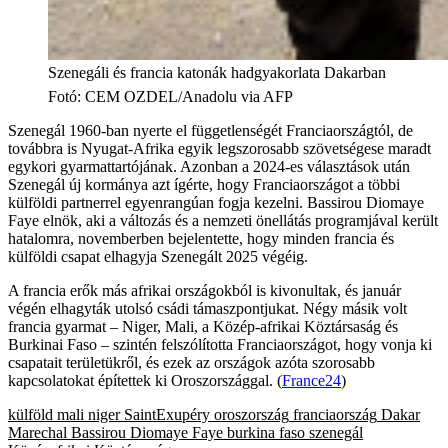
Szenegáli és francia katonák hadgyakorlata Dakarban
Fotó
:
CEM OZDEL/Anadolu via AFP
Szenegál 1960-ban nyerte el függetlenségét Franciaországtól, de
továbbra is Nyugat-Afrika egyik legszorosabb szövetségese maradt
egykori gyarmattartójának. Azonban a 2024-es választások után
Szenegál új kormánya azt ígérte, hogy Franciaországot a többi
külföldi partnerrel egyenrangúan fogja kezelni. Bassirou Diomaye
Faye elnök, aki a változás és a nemzeti önellátás programjával került
hatalomra, novemberben bejelentette, hogy minden francia és
külföldi csapat elhagyja Szenegált 2025 végéig.
A francia erők más afrikai országokból is kivonultak, és január
végén elhagyták utolsó csádi támaszpontjukat. Négy másik volt
francia gyarmat – Niger, Mali, a Közép-afrikai Köztársaság és
Burkinai Faso – szintén felszólította Franciaországot, hogy vonja ki
csapatait területükről, és ezek az országok azóta szorosabb
kapcsolatokat építettek ki Oroszországgal. (
France24
)
külföld
mali
niger
SaintExupéry
oroszország
franciaország
Dakar
Marechal
Bassirou Diomaye Faye
burkina faso
szenegál