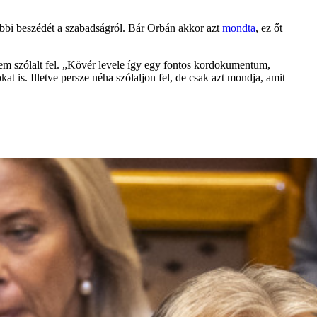
ebbi beszédét a szabadságról. Bár Orbán akkor azt
mondta
, ez őt
nem szólalt fel. „Kövér levele így egy fontos kordokumentum,
t is. Illetve persze néha szólaljon fel, de csak azt mondja, amit