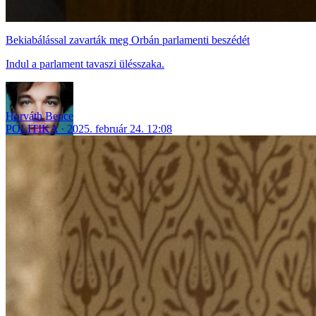
Bekiabálással zavarták meg Orbán parlamenti beszédét
Indul a parlament tavaszi ülésszaka.
Horváth Bence
POLITIKA
2025. február 24. 12:08