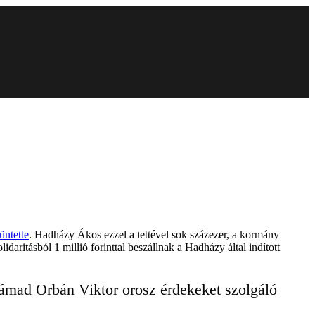
üntette
. Hadházy Ákos ezzel a tettével sok százezer, a kormány
ritásból 1 millió forinttal beszállnak a Hadházy által indított
támad Orbán Viktor orosz érdekeket szolgáló