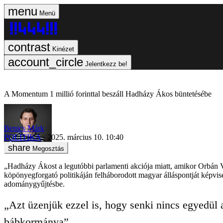
Menü
Kinézet
Jelentkezz be!
A Momentum 1 millió forinttal beszáll Hadházy Ákos büntetésébe
Benics Márk
POLITIKA
2025. március 10. 10:40
Megosztás
„Hadházy Ákost a legutóbbi parlamenti akciója miatt, amikor Orbán V
köpönyegforgató politikáján felháborodott magyar álláspontját képvise
adománygyűjtésbe.
„Azt
üzenjük ezzel is, hogy senki nincs egyedül
bábkormánya”.