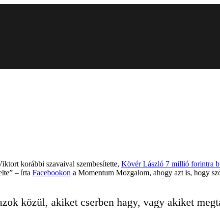
iktort korábbi szavaival szembesítette,
Kövér László 7 millió forintra b
lte” – írta
Facebookon
a Momentum Mozgalom, ahogy azt is, hogy szolida
 azok közül, akiket cserben hagy, vagy akiket meg