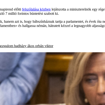
napirend előtti
felszólalása közben
lejátszotta a miniszterelnök egy rég
ó 7 millió forintos büntetést szabott ki.
k, hanem azt is, hogy bábszínháznak tartja a parlamentet, és évek óta 
rlamentben« és hallgassa némán, hátratett kézzel a legnagyobb aljasságoka
ozgalom
hadházy ákos
orbán viktor