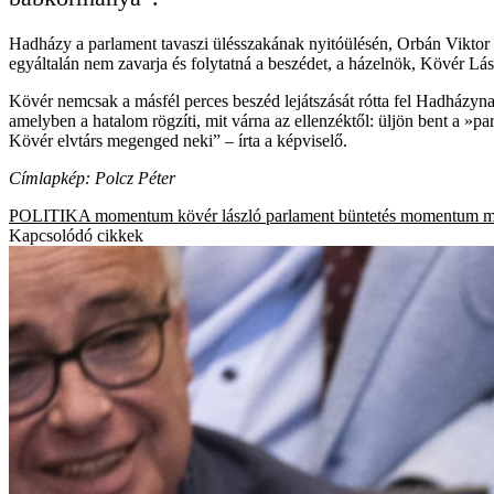
Hadházy a parlament tavaszi ülésszakának nyitóülésén, Orbán Viktor 
egyáltalán nem zavarja és folytatná a beszédet, a házelnök, Kövér Lászl
Kövér nemcsak a másfél perces beszéd lejátszását rótta fel Hadházyna
amelyben a hatalom rögzíti, mit várna az ellenzéktől: üljön bent a »pa
Kövér elvtárs megenged neki” – írta a képviselő.
Címlapkép: Polcz Péter
POLITIKA
momentum
kövér lászló
parlament
büntetés
momentum m
Kapcsolódó cikkek