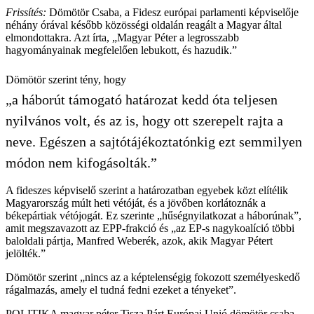
Frissítés:
Dömötör Csaba, a Fidesz európai parlamenti képviselője
néhány órával később közösségi oldalán reagált a Magyar által
elmondottakra. Azt írta, „Magyar Péter a legrosszabb
hagyományainak megfelelően lebukott, és hazudik.”
Dömötör szerint tény, hogy
„a háborút támogató határozat kedd óta teljesen
nyilvános volt, és az is, hogy ott szerepelt rajta a
neve. Egészen a sajtótájékoztatónkig ezt semmilyen
módon nem kifogásolták.”
A fideszes képviselő szerint a határozatban egyebek közt elítélik
Magyarország múlt heti vétóját, és a jövőben korlátoznák a
békepártiak vétójogát. Ez szerinte „hűségnyilatkozat a háborúnak”,
amit megszavazott az EPP-frakció és „az EP-s nagykoalíció többi
baloldali pártja, Manfred Weberék, azok, akik Magyar Pétert
jelölték.”
Dömötör szerint „nincs az a képtelenségig fokozott személyeskedő
rágalmazás, amely el tudná fedni ezeket a tényeket”.
POLITIKA
magyar péter
Tisza Párt
Európai Unió
dömötör csaba