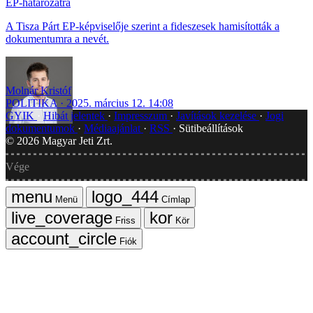
EP-határozatra
A Tisza Párt EP-képviselője szerint a fideszesek hamisították a
dokumentumra a nevét.
Molnár Kristóf
POLITIKA
2025. március 12. 14:08
GYIK
Hibát jelentek
Impresszum
Javítások kezelése
Jogi
dokumentumok
Médiaajánlat
RSS
Sütibeállítások
©
2026
Magyar Jeti Zrt.
Vége
Menü
Címlap
Friss
Kör
Fiók