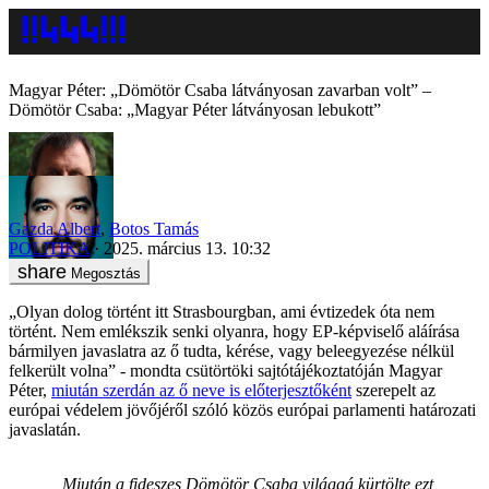
Magyar Péter: „Dömötör Csaba látványosan zavarban volt” –
Dömötör Csaba: „Magyar Péter látványosan lebukott”
Gazda Albert
,
Botos Tamás
POLITIKA
2025. március 13. 10:32
Megosztás
„Olyan dolog történt itt Strasbourgban, ami évtizedek óta nem
történt. Nem emlékszik senki olyanra, hogy EP-képviselő aláírása
bármilyen javaslatra az ő tudta, kérése, vagy beleegyezése nélkül
felkerült volna” - mondta csütörtöki sajtótájékoztatóján Magyar
Péter,
miután szerdán az ő neve is előterjesztőként
szerepelt az
európai védelem jövőjéről szóló közös európai parlamenti határozati
javaslatán.
„Miután a fideszes Dömötör Csaba világgá kürtölte ezt