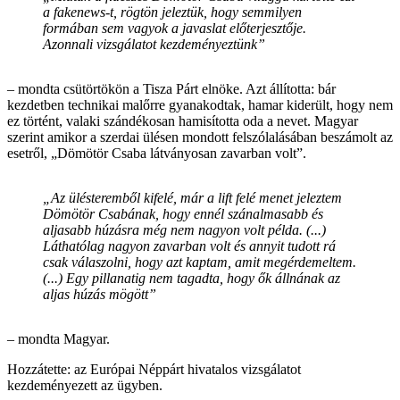
a fakenews-t, rögtön jeleztük, hogy semmilyen
formában sem vagyok a javaslat előterjesztője.
Azonnali vizsgálatot kezdeményeztünk”
– mondta csütörtökön a Tisza Párt elnöke. Azt állította: bár
kezdetben technikai malőrre gyanakodtak, hamar kiderült, hogy nem
ez történt, valaki szándékosan hamisította oda a nevet. Magyar
szerint amikor a szerdai ülésen mondott felszólalásában beszámolt az
esetről, „Dömötör Csaba látványosan zavarban volt”.
„Az ülésteremből kifelé, már a lift felé menet jeleztem
Dömötör Csabának, hogy ennél szánalmasabb és
aljasabb húzásra még nem nagyon volt példa. (...)
Láthatólag nagyon zavarban volt és annyit tudott rá
csak válaszolni, hogy azt kaptam, amit megérdemeltem.
(...) Egy pillanatig nem tagadta, hogy ők állnának az
aljas húzás mögött”
– mondta Magyar.
Hozzátette: az Európai Néppárt hivatalos vizsgálatot
kezdeményezett az ügyben.