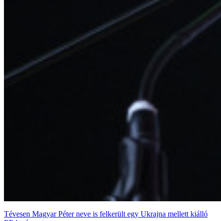
Tévesen Magyar Péter neve is felkerült egy Ukrajna mellett kiálló