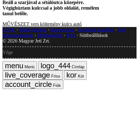
Beáll a szarjával a sétálóutca közepére.
Végighúztam kulccsal a jobb oldalát, remélem
tanul belőle.
MŰVÉSZET
vers
költemény
kulcs
autó
GYIK
Hibát jelentek
Impresszum
Javítások kezelése
Jogi
dokumentumok
Médiaajánlat
RSS
Sütibeállítások
©
2026
Magyar Jeti Zrt.
Vége
Menü
Címlap
Friss
Kör
Fiók