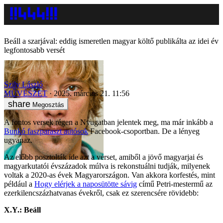
Beáll a szarjával: eddig ismeretlen magyar költő publikálta az idei év
legfontosabb versét
Szily László
MŰVÉSZET
2025. március 21. 11:56
Megosztás
A fontos versek régen a Nyugatban jelentek meg, ma már inkább a
Bunkó faszparaszt autósok
Facebook-csoportban. De a lényeg
ugyanaz.
Az előbb posztolták ide azt a verset, amiből a jövő magyarjai és
magyarkutatói évszázadok múlva is rekonstuálni tudják, milyenek
voltak a 2020-as évek Magyarországon. Van akkora korfestés, mint
például a
Hogy elérjek a naposütötte sávig
című Petri-mestermű az
ezerkilencszázhatvanas évekről, csak ez szerencsére rövidebb:
X.Y.: Beáll