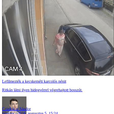
Lefilmezték a kecskeméti karcolós nénit
Ritkán látni ilyen hidegvérrel végrehajtott bosszút.
Czinkóczi Sándor
bűnügy
2016. augusztus 5. 15:24