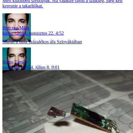
Mert különben szétlopják. Ha valakire rájön a szükség, meg kell
keresnie a takarítókat.
Herczeg Márk
káosz
2014. augusztus 22. 4:52
Marad a húsz százalékos áfa Szlovákiában
Botos Tamás
gazdaság
2014. július 8. 9:01