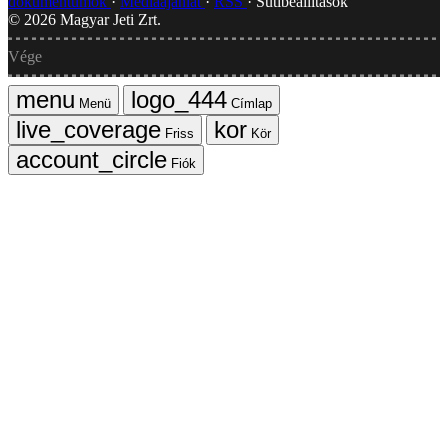
dokumentumok
Médiaajánlat
RSS
Sütibeállítások
©
2026
Magyar Jeti Zrt.
Vége
Menü
Címlap
Friss
Kör
Fiók