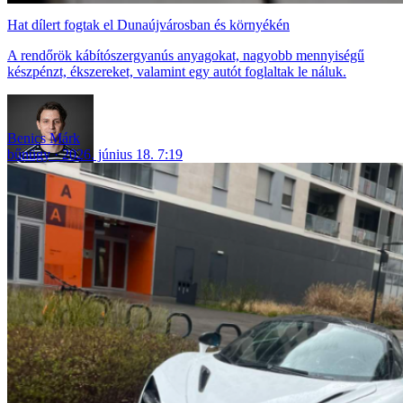
Hat dílert fogtak el Dunaújvárosban és környékén
A rendőrök kábítószergyanús anyagokat, nagyobb mennyiségű
készpénzt, ékszereket, valamint egy autót foglaltak le náluk.
Benics Márk
bűnügy
2026. június 18. 7:19