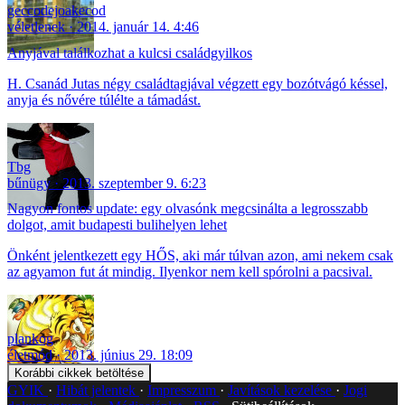
geccodejoakecod
véletlenek
2014. január 14. 4:46
Anyjával találkozhat a kulcsi családgyilkos
H. Csanád Jutas négy családtagjával végzett egy bozótvágó késsel,
anyja és nővére túlélte a támadást.
Tbg
bűnügy
2013. szeptember 9. 6:23
Nagyon fontos update: egy olvasónk megcsinálta a legrosszabb
dolgot, amit budapesti bulihelyen lehet
Önként jelentkezett egy HŐS, aki már túlvan azon, ami nekem csak
az agyamon fut át mindig. Ilyenkor nem kell spórolni a pacsival.
plankog
életmód
2013. június 29. 18:09
Korábbi cikkek betöltése
GYIK
Hibát jelentek
Impresszum
Javítások kezelése
Jogi