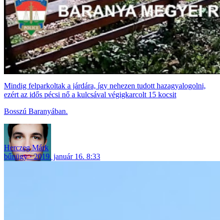
Mindig felparkoltak a járdára, így nehezen tudott hazagyalogolni,
ezért az idős pécsi nő a kulcsával végigkarcolt 15 kocsit
Bosszú Baranyában.
Herczeg Márk
bűnügy
2019. január 16. 8:33