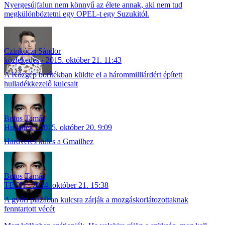
Nyergesújfalun nem könnyű az élete annak, aki nem tud
megkülönböztetni egy OPEL-t egy Suzukitól.
Czinkóczi Sándor
közlekedés
2015. október 21. 11:43
A Közgép borítékban küldte el a hárommilliárdért épített
hulladékkezelő kulcsait
Botos Tamás
Hulladék
2015. október 20. 9:09
Hardveres kulcs a Gmailhez
Botos Tamás
TECH
2014. október 21. 15:38
A győri plázában kulcsra zárják a mozgáskorlátozottaknak
fenntartott vécét