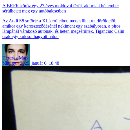
A BRFK köröz egy 23 éves moldovai férfit, aki miatt hét ember
sérülhetett meg egy autóbalesetben
Az Audi S8 sofőrje a XI. kerületben menekült a rendőrök elől,
amikor egy kereszteződésénél nekiment egy szabályosan, a piros
lámpánál várakozó autónak, és heten megsérültek. Tiganciuc Calin
csak egy kulcsot hagyott hátra.
Herczeg Márk
bűnügy
2025. január 6. 18:48