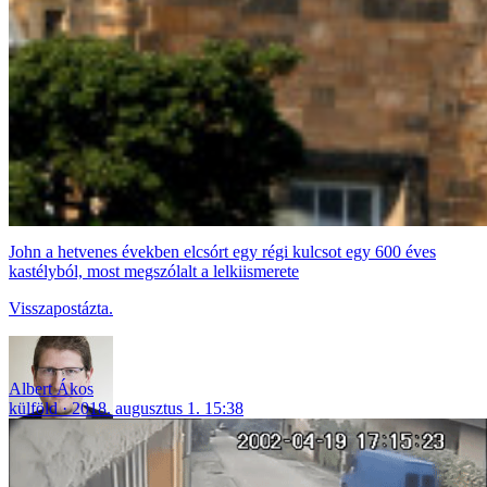
John a hetvenes években elcsórt egy régi kulcsot egy 600 éves
kastélyból, most megszólalt a lelkiismerete
Visszapostázta.
Albert Ákos
külföld
2018. augusztus 1. 15:38