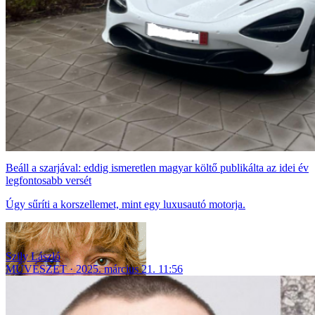
Beáll a szarjával: eddig ismeretlen magyar költő publikálta az idei év
legfontosabb versét
Úgy sűríti a korszellemet, mint egy luxusautó motorja.
Szily László
MŰVÉSZET
2025. március 21. 11:56