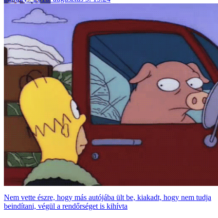
Nem vette észre, hogy más autójába ült be, kiakadt, hogy nem tudja
beindítani, végül a rendőrséget is kihívta