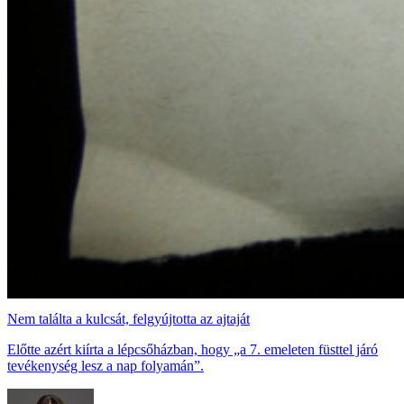
Nem találta a kulcsát, felgyújtotta az ajtaját
Előtte azért kiírta a lépcsőházban, hogy „a 7. emeleten füsttel járó
tevékenység lesz a nap folyamán”.