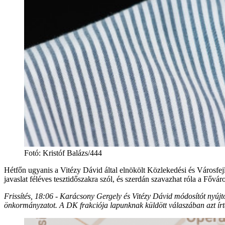
Fotó
:
Kristóf Balázs/444
Hétfőn ugyanis a Vitézy Dávid által elnökölt Közlekedési és Városfej
javaslat féléves tesztidőszakra szól, és szerdán szavazhat róla a Fő
Frissítés, 18:06 - Karácsony Gergely és Vitézy Dávid módosítót nyújtot
önkormányzatot. A DK frakciója lapunknak küldött válaszában azt írt