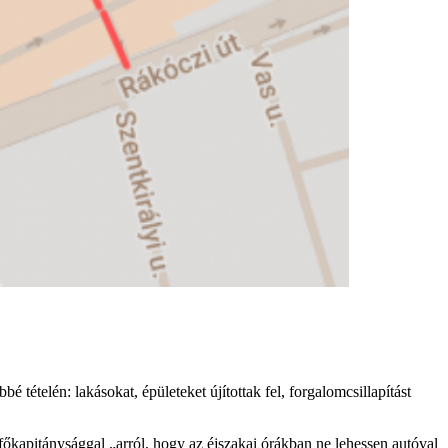
é tételén: lakásokat, épületeket újítottak fel, forgalomcsillapítást
őkapitánysággal „arról, hogy az éjszakai órákban ne lehessen autóval