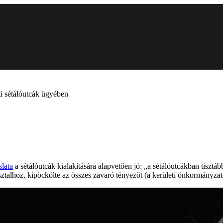
ti sétálóutcák ügyében
slata
a sétálóutcák kialakítására alapvetően jó: „a sétálóutcákban tiszt
asztalhoz, kipöckölte az összes zavaró tényezőt (a kerületi önkormányzato