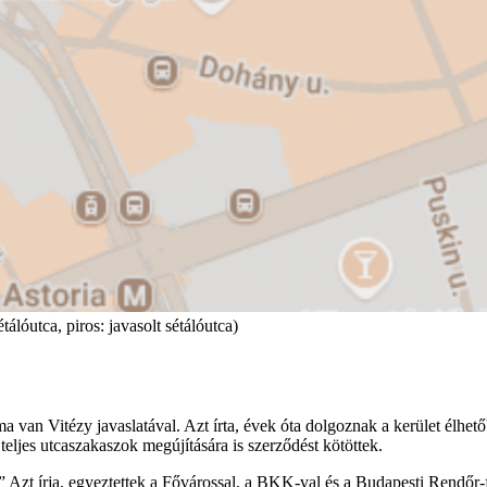
tálóutca, piros: javasolt sétálóutca)
 van Vitézy javaslatával. Azt írta, évek óta dolgoznak a kerület élhetőbb
 teljes utcaszakaszok megújítására is szerződést kötöttek.
Azt írja, egyeztettek a Fővárossal, a BKK-val és a Budapesti Rendőr-f