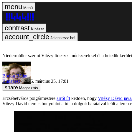
Menü
Kinézet
Jelentkezz be!
Niedermüller szerint Vitézy fideszes módszerekkel él a hetedik kerüle
Bódog Bálint
Budapest
2025. március 25. 17:01
Megosztás
Erzsébetváros polgármestere
arról írt
kedden, hogy
Vitézy Dávid java
Vitézy Dávid nem is bonyolította túl a dolgot: barátaival leült a terep