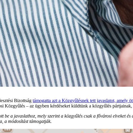
lesztési Bizottság
támogatta azt a Közgyűlésnek tett javaslatot, amely öt
városi Közgyűlés – az ügyben kérdéseket küldtünk a közgyűlés pártjaina
t be a javaslathoz, mely szerint a közgyűlés csak a fővárosi elveket és
a, a módosítást támogatják.