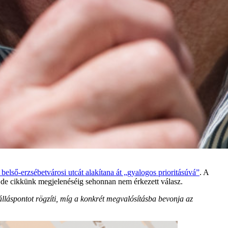
 belső-erzsébetvárosi utcát alakítana át „gyalogos prioritásúvá”
. A
k, de cikkünk megjelenéséig sehonnan nem érkezett válasz.
 álláspontot rögzíti, míg a konkrét megvalósításba bevonja az