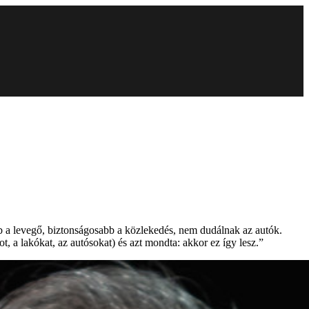
ább a levegő, biztonságosabb a közlekedés, nem dudálnak az autók.
t, a lakókat, az autósokat) és azt mondta: akkor ez így lesz.”