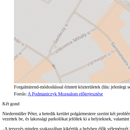
Forgalmirend-módosítással érintett közterületek (lila: jelenlegi sé
Forrás
:
A Podmaniczyk Mozgalom előterjesztése
Két gond
Niedermüller Péter, a hetedik kerület polgármestere szerint két probléma
vezettek be, és lakossági parkolókat jelöltek ki a helyieknek, valamint
„A tervezés minden szakaszában kikértük a helyben élők véleményét.” 