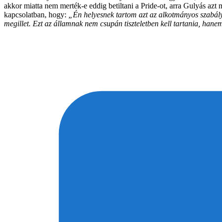
akkor miatta nem merték-e eddig betiltani a Pride-ot, arra Gulyás a
kapcsolatban, hogy:
„Én helyesnek tartom azt az alkotmányos szabályo
megillet. Ezt az államnak nem csupán tiszteletben kell tartania, hanem 