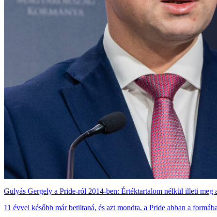
Gulyás Gergely a Pride-ról 2014-ben: Értéktartalom nélkül illeti meg
11 évvel később már betiltaná, és azt mondta, a Pride abban a formába