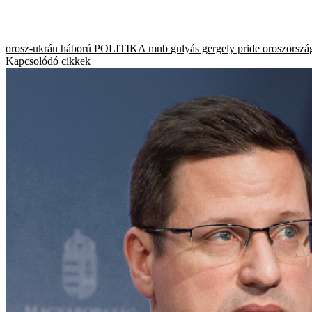
orosz-ukrán háború
POLITIKA
mnb
gulyás gergely
pride
oroszorszá
Kapcsolódó cikkek