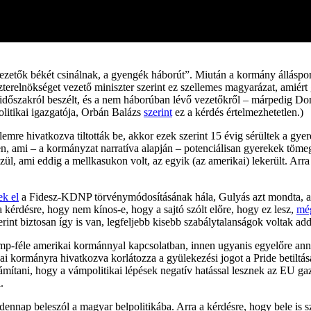
ezetők békét csinálnak, a gyengék háborút”. Miután a kormány állásp
erelnökséget vezető miniszter szerint ez szellemes magyarázat, amiért gr
ús időszakról beszélt, és a nem háborúban lévő vezetőkről – márpedig
olitikai igazgatója, Orbán Balázs
szerint
ez a kérdés értelmezhetetlen.)
mre hivatkozva tiltották be, akkor ezek szerint 15 évig sérültek a gyer
n, ami – a kormányzat narratíva alapján – potenciálisan gyerekek tömeg
zül, ami eddig a mellkasukon volt, az egyik (az amerikai) lekerült. Arr
ek el
a Fidesz-KDNP törvénymódosításának hála, Gulyás azt mondta, az
 kérdésre, hogy nem kínos-e, hogy a sajtó szólt előre, hogy ez lesz,
mé
rint biztosan így is van, legfeljebb kisebb szabálytalanságok voltak ad
mp-féle amerikai kormánnyal kapcsolatban, innen ugyanis egyelőre anny
 kormányra hivatkozva korlátozza a gyülekezési jogot a Pride betiltás
zámítani, hogy a vámpolitikai lépések negatív hatással lesznek az EU g
.
ennap beleszól a magyar belpolitikába. Arra a kérdésre, hogy bele is 