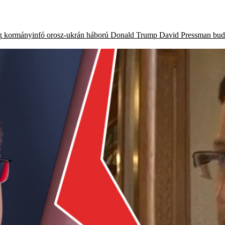
g
kormányinfó
orosz-ukrán háború
Donald Trump
David Pressman
bud