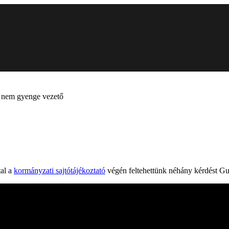
g nem gyenge vezető
tal a
kormányzati sajtótájékoztató
végén feltehettünk néhány kérdést G