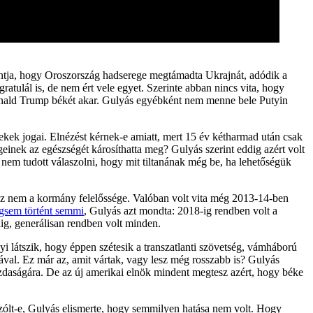
ontja, hogy Oroszország hadserege megtámadta Ukrajnát, adódik a
atulál is, de nem ért vele egyet. Szerinte abban nincs vita, hogy
 Donald Trump békét akar. Gulyás egyébként nem menne bele Putyin
ekek jogai. Elnézést kérnek-e amiatt, mert 15 év kétharmad után csak
einek az egészségét károsíthatta meg? Gulyás szerint eddig azért volt
a nem tudott válaszolni, hogy mit tiltanának még be, ha lehetőségük
 nem a kormány felelőssége. Valóban volt vita még 2013-14-ben
gsem történt semmi
, Gulyás azt mondta: 2018-ig rendben volt a
dig, generálisan rendben volt minden.
i látszik, hogy éppen szétesik a transzatlanti szövetség, vámháború
ával. Ez már az, amit vártak, vagy lesz még rosszabb is? Gulyás
azdaságára. De az új amerikai elnök mindent megtesz azért, hogy béke
szólt-e, Gulyás elismerte, hogy semmilyen hatása nem volt. Hogy