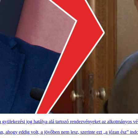
 a gyülekezési jog hatálya alá tartozó rendezvényeket az alkotmányos v
n, ahogy eddig volt, a jövőben nem lesz, szerinte ezt „a józan ész” ind