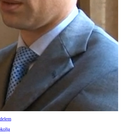
édelem
okolja