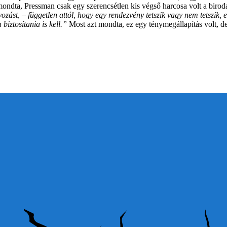
zt mondta, Pressman csak egy szerencsétlen kis végső harcosa volt a bi
zást, – független attól, hogy egy rendezvény tetszik vagy nem tetszik,
biztosítania is kell.”
Most azt mondta, ez egy ténymegállapítás volt, de