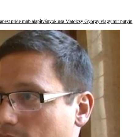
apest pride
mnb alapítványok
usa
Matolcsy György
vlagyimir putyin