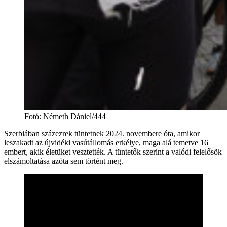
Fotó
:
Németh Dániel/444
Szerbiában százezrek tüntetnek 2024. novembere óta, amikor
leszakadt az újvidéki vasútállomás erkélye, maga alá temetve 16
embert, akik életüket vesztették. A tüntetők szerint a valódi felelősök
elszámoltatása azóta sem történt meg.