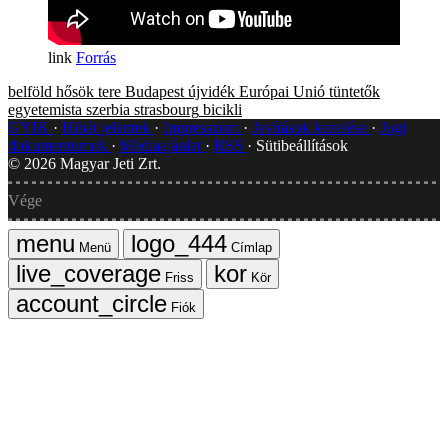
Forrás
belföld
hősök tere
Budapest
újvidék
Európai Unió
tüntetők
egyetemista
szerbia
strasbourg
bicikli
GYIK
Hibát jelentek
Impresszum
Javítások kezelése
Jogi
dokumentumok
Médiaajánlat
RSS
Sütibeállítások
©
2026
Magyar Jeti Zrt.
Vége
Menü
Címlap
Friss
Kör
Fiók