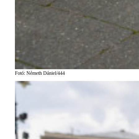
Fotó
:
Németh Dániel/444