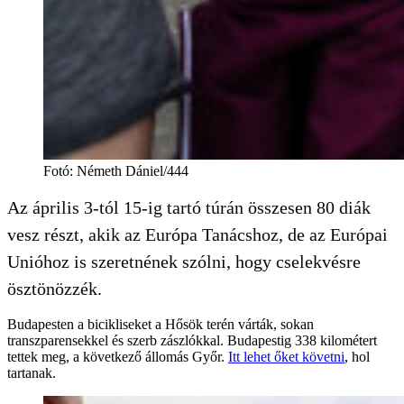
Fotó
:
Németh Dániel/444
Az április 3-tól 15-ig tartó túrán összesen 80 diák
vesz részt, akik az Európa Tanácshoz, de az Európai
Unióhoz is szeretnének szólni, hogy cselekvésre
ösztönözzék.
Budapesten a bicikliseket a Hősök terén várták, sokan
transzparensekkel és szerb zászlókkal. Budapestig 338 kilométert
tettek meg, a következő állomás Győr.
Itt lehet őket követni
, hol
tartanak.