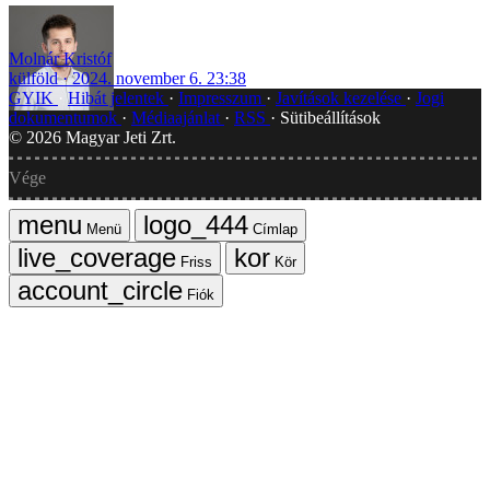
Molnár Kristóf
külföld
2024. november 6. 23:38
GYIK
Hibát jelentek
Impresszum
Javítások kezelése
Jogi
dokumentumok
Médiaajánlat
RSS
Sütibeállítások
©
2026
Magyar Jeti Zrt.
Vége
Menü
Címlap
Friss
Kör
Fiók