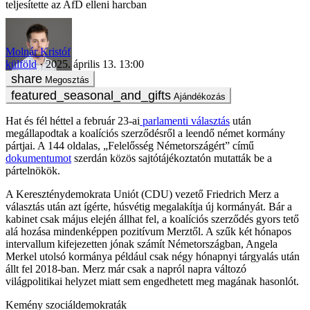
teljesítette az AfD elleni harcban
Molnár Kristóf
külföld
2025. április 13. 13:00
Megosztás
Ajándékozás
Hat és fél héttel a február 23-ai
parlamenti választás
után
megállapodtak a koalíciós szerződésről a leendő német kormány
pártjai. A 144 oldalas, „Felelősség Németországért” című
dokumentumot
szerdán közös sajtótájékoztatón mutatták be a
pártelnökök.
A Kereszténydemokrata Uniót (CDU) vezető Friedrich Merz a
választás után azt ígérte, húsvétig megalakítja új kormányát. Bár a
kabinet csak május elején állhat fel, a koalíciós szerződés gyors tető
alá hozása mindenképpen pozitívum Merztől. A szűk két hónapos
intervallum kifejezetten jónak számít Németországban, Angela
Merkel utolsó kormánya például csak négy hónapnyi tárgyalás után
állt fel 2018-ban. Merz már csak a napról napra változó
világpolitikai helyzet miatt sem engedhetett meg magának hasonlót.
Kemény szociáldemokraták