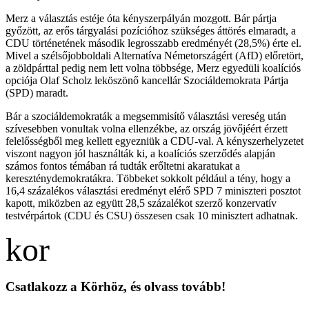
Merz a választás estéje óta kényszerpályán mozgott. Bár pártja
győzött, az erős tárgyalási pozícióhoz szükséges áttörés elmaradt, a
CDU történetének második legrosszabb eredményét (28,5%) érte el.
Mivel a szélsőjobboldali Alternatíva Németországért (AfD) előretört,
a zöldpárttal pedig nem lett volna többsége, Merz egyedüli koalíciós
opciója Olaf Scholz leköszönő kancellár Szociáldemokrata Pártja
(SPD) maradt.
Bár a szociáldemokraták a megsemmisítő választási vereség után
szívesebben vonultak volna ellenzékbe, az ország jövőjéért érzett
felelősségből meg kellett egyezniük a CDU-val. A kényszerhelyzetet
viszont nagyon jól használták ki, a koalíciós szerződés alapján
számos fontos témában rá tudták erőltetni akaratukat a
kereszténydemokratákra. Többeket sokkolt például a tény, hogy a
16,4 százalékos választási eredményt elérő SPD 7 miniszteri posztot
kapott, miközben az együtt 28,5 százalékot szerző konzervatív
testvérpártok (CDU és CSU) összesen csak 10 minisztert adhatnak.
Csatlakozz a Körhöz, és olvass tovább!