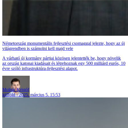
Németország monumentális fejlesztési csomaggal jelezte, hogy az új
világrendben is számolni kell majd vele
A várható új kormány pártjai közösen jelentették be, hogy növelik
az ország katonai kiadásait és létrehoznak egy 500 milliárd eurós, 10
évre szóló infrastruktúra-fejlesztési alapot.
Molnár Kristóf
külföld
2025. március 5. 15:53