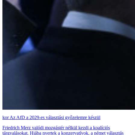
Az AfD a 2029-es választási győzelemre készül
Friedrich Merz valódi mozgástér nélkül kezdi a koalíciós
tárgyalásokat. Hiába nyertek a konzervatívok, a német választás