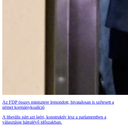
Az FDP összes minisztere lemondott, hivatalosan is szétesett a
német kormánykoalíció
A liberális párt azt ígéri, konstruktív lesz a parlamentben a
választásig hátralévő időszakban.