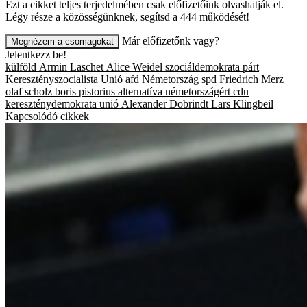
Ezt a cikket teljes terjedelmében csak előfizetőink olvashatják el.
Légy része a közösségünknek, segítsd a 444 működését!
Már előfizetőnk vagy?
Megnézem a csomagokat
Jelentkezz be!
külföld
Armin Laschet
Alice Weidel
szociáldemokrata párt
Keresztényszocialista Unió
afd
Németország
spd
Friedrich Merz
olaf scholz
boris pistorius
alternatíva németországért
cdu
kereszténydemokrata unió
Alexander Dobrindt
Lars Klingbeil
Kapcsolódó cikkek