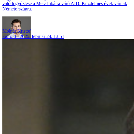
valódi győztese a Merz hibáira váró AfD. Küzdelmes évek várnak
Németországra.
Molnár Kristóf
külföld
2025. február 24. 13:51