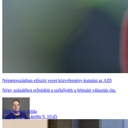
Németországban először vezet közvélemény-kutatást az AfD
Négy százalékot erősödött a szélsőjobb a februári választás óta.
Tóth-Szenesi Attila
külföld
2025. április 9. 10:45