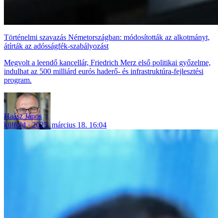
Történelmi szavazás Németországban: módosították az alkotmányt,
átírták az adósságfék-szabályozást
Megvolt a leendő kancellár, Friedrich Merz első politikai győzelme,
indulhat az 500 milliárd eurós haderő- és infrastruktúra-fejlesztési
program.
Haász János
külföld
2025. március 18. 16:04