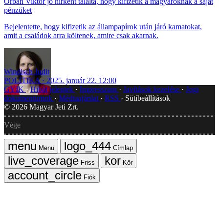
Orbán Viktor jó hírként tálalta, hogy kifizetik a magyaroknak a saját
pénzüket
Bejelentette, hogy kifizetik az állampapírok után járó kamatokat,
amit a családok arra költenek, amire csak akarnak.
Windisch Judit
POLITIKA
2025. január 22. 12:00
GYIK
Hibát jelentek
Impresszum
Javítások kezelése
Jogi
dokumentumok
Médiaajánlat
RSS
Sütibeállítások
©
2026
Magyar Jeti Zrt.
Vége
Menü
Címlap
Friss
Kör
Fiók