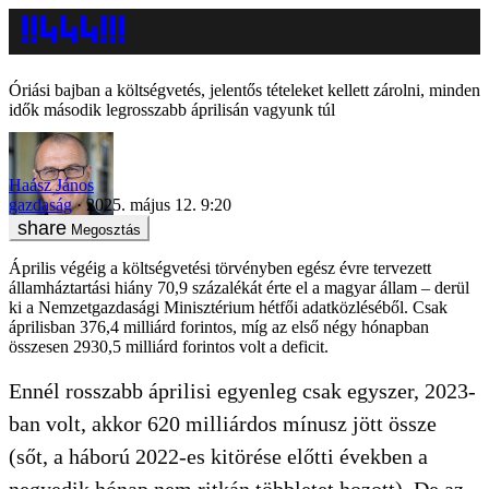
Óriási bajban a költségvetés, jelentős tételeket kellett zárolni, minden
idők második legrosszabb áprilisán vagyunk túl
Haász János
gazdaság
2025. május 12. 9:20
Megosztás
Április végéig a költségvetési törvényben egész évre tervezett
államháztartási hiány 70,9 százalékát érte el a magyar állam – derül
ki a Nemzetgazdasági Minisztérium hétfői adatközléséből. Csak
áprilisban 376,4 milliárd forintos, míg az első négy hónapban
összesen 2930,5 milliárd forintos volt a deficit.
Ennél rosszabb áprilisi egyenleg csak egyszer, 2023-
ban volt, akkor 620 milliárdos mínusz jött össze
(sőt, a háború 2022-es kitörése előtti években a
negyedik hónap nem ritkán többletet hozott). De az