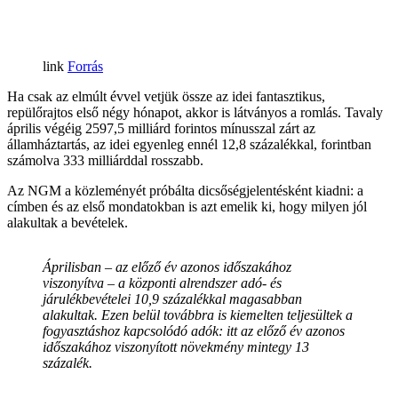
Forrás
Ha csak az elmúlt évvel vetjük össze az idei fantasztikus,
repülőrajtos első négy hónapot, akkor is látványos a romlás. Tavaly
április végéig 2597,5 milliárd forintos mínusszal zárt az
államháztartás, az idei egyenleg ennél 12,8 százalékkal, forintban
számolva 333 milliárddal rosszabb.
Az NGM a közleményét próbálta dicsőségjelentésként kiadni: a
címben és az első mondatokban is azt emelik ki, hogy milyen jól
alakultak a bevételek.
Áprilisban – az előző év azonos időszakához
viszonyítva – a központi alrendszer adó- és
járulékbevételei 10,9 százalékkal magasabban
alakultak. Ezen belül továbbra is kiemelten teljesültek a
fogyasztáshoz kapcsolódó adók: itt az előző év azonos
időszakához viszonyított növekmény mintegy 13
százalék.