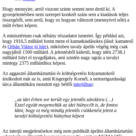
Hogy mennyire, arról viszont szinte semmi nem derül ki. A
gyorsjelentésben nem szerepel konkrét szám sem a kiadások teljes
összegéről, sem arról, hogy ez hogyan változott (mennyivel nőtt) a
múlt évhez képest.
A minisztérium csak néhány részadatot ismertet. Így például azt,
hogy 1916,5 milliárd forint ment el kamatkiadásokra (lásd: kamateső
és
Orbán Viktor jó híre
), miközben tavaly április végéig még csak
nagyjából 1500 milliárd. A jelentésből kiderül, hogy idén 2738,1
milliárd folyt el nyugdíjakra, ami szintén nagy ugrás a tavalyi
mintegy 2375 milliárdhoz képest.
Az aggasztó államháztartási és költségvetési folyamatokról
árulkodott már az is, amit Kisgergely Kornél, a nemzetgazdasági
tárca államtitkára mondott egy hétfői
interjúban
:
„az idei évben sor került egy jelentős zárolásra (…)
Ezzel együtt megemeltük az idei hiánycélt is, de fontos
látni, hogy ez még mindig jelentős csökkenést jelent a
tavalyi költségvetési hiányhoz képest
Az interjú megjelenésekor még nem publikált áprilisi államháztartási