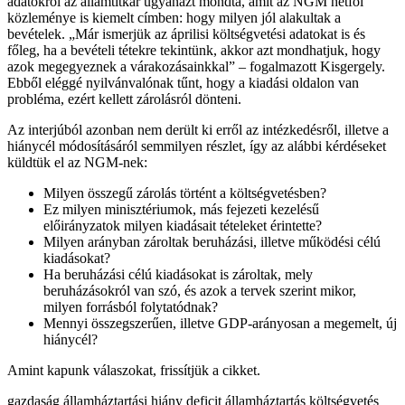
adatokról az államtitkár ugyanazt mondta, amit az NGM hétfői
közleménye is kiemelt címben: hogy milyen jól alakultak a
bevételek. „Már ismerjük az áprilisi költségvetési adatokat is és
főleg, ha a bevételi tétekre tekintünk, akkor azt mondhatjuk, hogy
azok megegyeznek a várakozásainkkal” – fogalmazott Kisgergely.
Ebből eléggé nyilvánvalónak tűnt, hogy a kiadási oldalon van
probléma, ezért kellett zárolásról dönteni.
Az interjúból azonban nem derült ki erről az intézkedésről, illetve a
hiánycél módosításáról semmilyen részlet, így az alábbi kérdéseket
küldtük el az NGM-nek:
Milyen összegű zárolás történt a költségvetésben?
Ez milyen minisztériumok, más fejezeti kezelésű
előirányzatok milyen kiadásait tételeket érintette?
Milyen arányban zároltak beruházási, illetve működési célú
kiadásokat?
Ha beruházási célú kiadásokat is zároltak, mely
beruházásokról van szó, és azok a tervek szerint mikor,
milyen forrásból folytatódnak?
Mennyi összegszerűen, illetve GDP-arányosan a megemelt, új
hiánycél?
Amint kapunk válaszokat, frissítjük a cikket.
gazdaság
államháztartási hiány
deficit
államháztartás
költségvetés