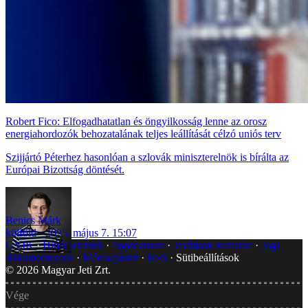
Robert Fico: Elfogadhatatlan és öngyilkosság lenne az orosz
energiahordozók behozatalának teljes leállítását célzó uniós terv
Szijjártó Péterhez hasonlóan a szlovák miniszterelnök is bírálta az
Európai Bizottság döntését.
Benics Márk
külföld
2025. május 7. 15:07
GYIK
Hibát jelentek
Impresszum
Javítások kezelése
Jogi
dokumentumok
Médiaajánlat
RSS
Sütibeállítások
©
2026
Magyar Jeti Zrt.
Vége