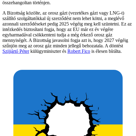
összehangoltan történjen.
A Bizottság közölte, az orosz gázt (vezetékes gázt vagy LNG-t)
szállító szolgáltatókkal új szerződést nem lehet kötni, a meglévő
azonnali szerződéseket pedig 2025 végéig meg kell szüntetni. Ez az
intézkedés biztosítani fogja, hogy az EU már ez év végére
egyharmadával csökkenteni tudja a még érkező orosz gáz
mennyiségét. A Bizottság javasolni fogja azt is, hogy 2027 végéig
szűnjön meg az orosz gáz minden jellegű behozatala. A döntést
Szijjártó Péter
külügyminiszter és
Robert Fico
is élesen bírálta.