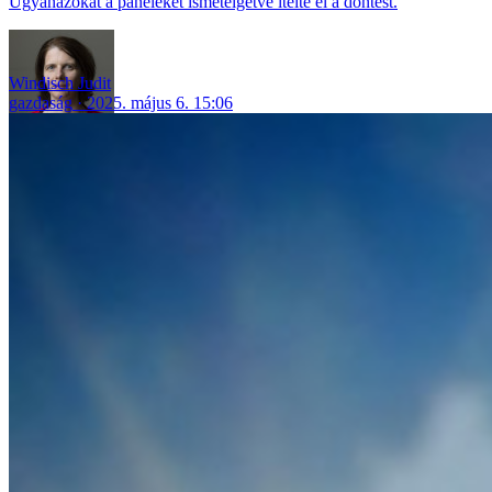
Ugyanazokat a paneleket ismételgetve ítélte el a döntést.
Windisch Judit
gazdaság
2025. május 6. 15:06