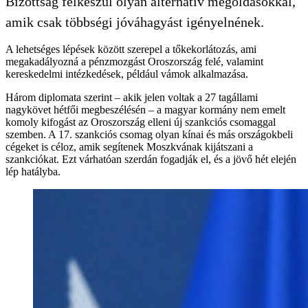
Bizottság felkészül olyan alternatív megoldásokkal,
amik csak többségi jóváhagyást igényelnének.
A lehetséges lépések között szerepel a tőkekorlátozás, ami
megakadályozná a pénzmozgást Oroszország felé, valamint
kereskedelmi intézkedések, például vámok alkalmazása.
Három diplomata szerint – akik jelen voltak a 27 tagállami
nagykövet hétfői megbeszélésén – a magyar kormány nem emelt
komoly kifogást az Oroszország elleni új szankciós csomaggal
szemben. A 17. szankciós csomag olyan kínai és más országokbeli
cégeket is céloz, amik segítenek Moszkvának kijátszani a
szankciókat. Ezt várhatóan szerdán fogadják el, és a jövő hét elején
lép hatályba.