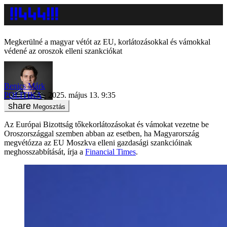
Megkerülné a magyar vétót az EU, korlátozásokkal és vámokkal
védené az oroszok elleni szankciókat
Benics Márk
POLITIKA
2025. május 13. 9:35
Megosztás
Az Európai Bizottság tőkekorlátozásokat és vámokat vezetne be
Oroszországgal szemben abban az esetben, ha Magyarország
megvétózza az EU Moszkva elleni gazdasági szankcióinak
meghosszabbítását, írja a
Financial Times
.