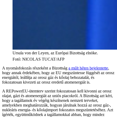
Ursula von der Leyen, az Európai Bizottság elnöke.
Fotó
:
NICOLAS TUCAT/AFP
A nyomásfokozás részeként a Bizottság
a múlt héten bejelentette
,
hogy annak érdekében, hogy az EU megszüntesse függését az orosz
energiától, leállítja az orosz gáz és kőolaj behozatalát, és
fokozatosan kivezeti az orosz eredetű atomenergiát is.
A REPowerEU-ütemterv szerint fokozatosan kell kivonni az orosz
olajat, gázt és atomenergiát az uniós piacokról. A Bizottság azt kéri,
hogy a tagállamok év végéig készítsenek nemzeti terveket,
amelyekben meghatározzák, hogyan járulnak hozzá az orosz gáz-,
nukleáris energia- és kőolajimport fokozatos megszüntetéséhez. Azt
ígérték, együttműködnek a tagállamokkal abban, hogy mindez