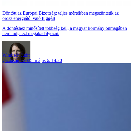
Döntött az Európai Bizottság: teljes mértékben megszüntetik az
orosz energiától való függést
A döntéshez minősített többség kell, a magyar kormány önmagában
nem tudja ezt megakadályozni.
Windisch Judit
gazdaság
2025. május 6. 14:20