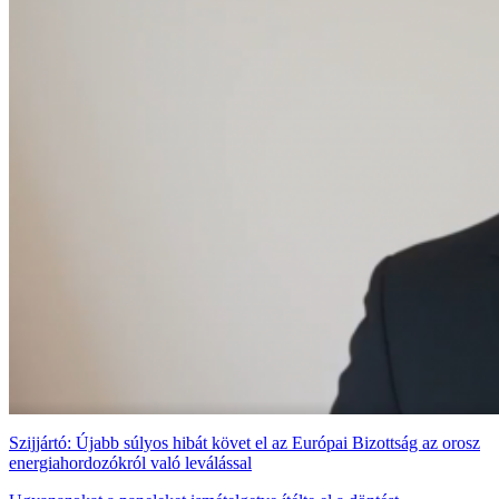
Szijjártó: Újabb súlyos hibát követ el az Európai Bizottság az orosz
energiahordozókról való leválással