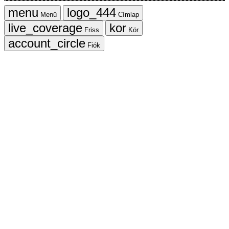
Menü
Címlap
Friss
Kör
Fiók