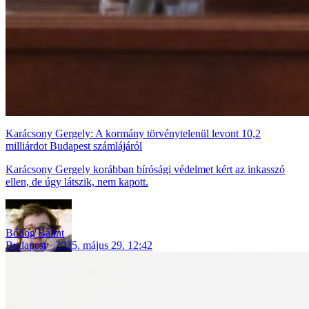
Karácsony Gergely: A kormány törvénytelenül levont 10,2
milliárdot Budapest számlájáról
Karácsony Gergely korábban bírósági védelmet kért az inkasszó
ellen, de úgy látszik, nem kapott.
Bódog Bálint
Budapest
2025. május 29. 12:42