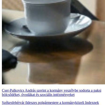
Cser-Palkovics András szerint a kormány veszélybe sodorta a paksi
bölcsődéket, óvodákat és szociális intézményeket
Székesfehérvár fideszes polgármestere a kormányközeli Indexnek