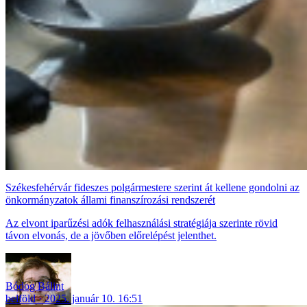
Székesfehérvár fideszes polgármestere szerint át kellene gondolni az
önkormányzatok állami finanszírozási rendszerét
Az elvont iparűzési adók felhasználási stratégiája szerinte rövid
távon elvonás, de a jövőben előrelépést jelenthet.
Bódog Bálint
belföld
2025. január 10. 16:51