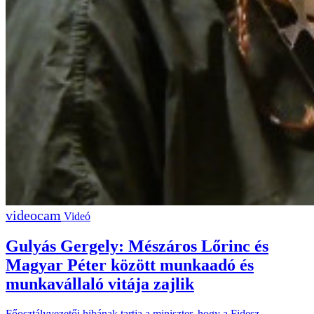
Videó
Gulyás Gergely: Mészáros Lőrinc és
Magyar Péter között munkaadó és
munkavállaló vitája zajlik
Főosztályvezetői hibának tartja a miniszter, hogy a Fidesz-