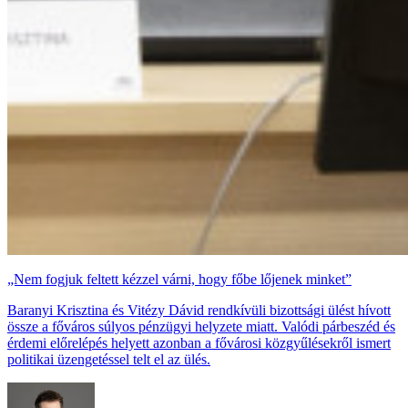
„Nem fogjuk feltett kézzel várni, hogy főbe lőjenek minket”
Baranyi Krisztina és Vitézy Dávid rendkívüli bizottsági ülést hívott
össze a főváros súlyos pénzügyi helyzete miatt. Valódi párbeszéd és
érdemi előrelépés helyett azonban a fővárosi közgyűlésekről ismert
politikai üzengetéssel telt el az ülés.