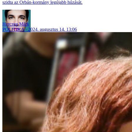
szidta az Orbán-kormány legújabb húzását.
Herczeg Márk
POLITIKA
2024. augusztus 14. 13:06