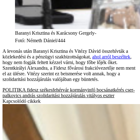
Baranyi Krisztina és Karácsony Gergely-
Fotó
:
Németh Dániel/444
A levonás után Baranyi Krisztina és Vitézy Dávid összehívták a
közlekedési és a pénzügyi szakbizottságokat,
ahol arról beszéltek
,
hogy nem fogják feltett kézzel várni, hogy főbe lőjék őket.
Szentkirályi Alexandra, a Fidesz fővárosi frakcióvezetője nem ment
el az ülésre. Vitézy szerint ez beismerése volt annak, hogy a
szolidaritási hozzájárulás valójában egy büntetés.
POLITIKA
fidesz
székesfehérvár
kormányinfó
bocsánatkérés
cser-
palkovics andrás
szolidaritási hozzájárulás
vitályos eszter
Kapcsolódó cikkek