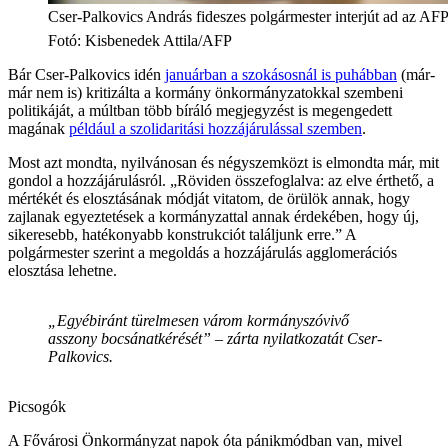
Cser-Palkovics András fideszes polgármester interjút ad az AF
Fotó
:
Kisbenedek Attila/AFP
Bár Cser-Palkovics idén
januárban a szokásosnál is puhábban
(már-
már nem is) kritizálta a kormány önkormányzatokkal szembeni
politikáját, a múltban több bíráló megjegyzést is megengedett
magának
például a szolidaritási hozzájárulással szemben
.
Most azt mondta, nyilvánosan és négyszemközt is elmondta már, mit
gondol a hozzájárulásról. „Röviden összefoglalva: az elve érthető, a
mértékét és elosztásának módját vitatom, de örülök annak, hogy
zajlanak egyeztetések a kormányzattal annak érdekében, hogy új,
sikeresebb, hatékonyabb konstrukciót találjunk erre.” A
polgármester szerint a megoldás a hozzájárulás agglomerációs
elosztása lehetne.
„Egyébiránt türelmesen várom kormányszóvivő
asszony bocsánatkérését” – zárta nyilatkozatát Cser-
Palkovics.
Picsogók
A Fővárosi Önkormányzat napok óta pánikmódban van, mivel