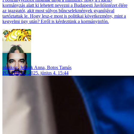
kormányzás alatt ki lehetett nevezni a Budapesti Javítóintézet élére
az igazgatót, akit most súlyos bűncselekmények gyanújával
tartóztattak le. Hogy lesz-e most is politikai következmény, mint a
kegyelmi ügy után? Erről is kérdeztünk a kormányinfón.
plankog
,
Jelinek Anna
,
Botos Tamás
POLITIKA
2025. június 4. 15:44