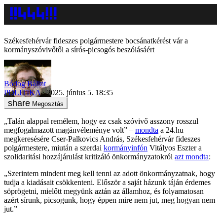
Székesfehérvár fideszes polgármestere bocsánatkérést vár a
kormányszóvivőtől a sírós-picsogós beszólásáért
Bódog Bálint
POLITIKA
2025. június 5. 18:35
Megosztás
„Talán alappal remélem, hogy ez csak szóvivő asszony rosszul
megfogalmazott magánvéleménye volt” –
mondta
a 24.hu
megkeresésére Cser-Palkovics András, Székesfehérvár fideszes
polgármestere, miután a szerdai
kormányinfón
Vitályos Eszter a
szolidaritási hozzájárulást kritizáló önkormányzatokról
azt mondta
:
„Szerintem mindent meg kell tenni az adott önkormányzatnak, hogy
tudja a kiadásait csökkenteni. Először a saját házunk táján érdemes
söprögetni, mielőtt megyünk aztán az államhoz, és folyamatosan
azért sírunk, picsogunk, hogy éppen mire nem jut, meg hogyan nem
jut.”