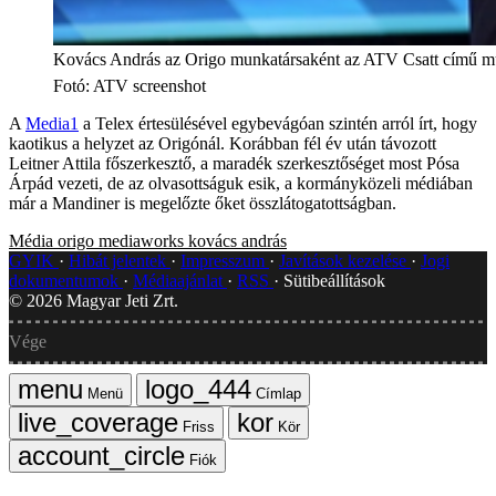
Kovács András az Origo munkatársaként az ATV Csatt című 
Fotó
:
ATV screenshot
A
Media1
a Telex értesülésével egybevágóan szintén arról írt, hogy
kaotikus a helyzet az Origónál. Korábban fél év után távozott
Leitner Attila főszerkesztő, a maradék szerkesztőséget most Pósa
Árpád vezeti, de az olvasottságuk esik, a kormányközeli médiában
már a Mandiner is megelőzte őket összlátogatottságban.
Média
origo
mediaworks
kovács andrás
GYIK
Hibát jelentek
Impresszum
Javítások kezelése
Jogi
dokumentumok
Médiaajánlat
RSS
Sütibeállítások
©
2026
Magyar Jeti Zrt.
Vége
Menü
Címlap
Friss
Kör
Fiók