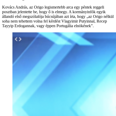
Kovács András, az Origo legismertebb arca egy péntek reggeli
posztban jelentette be, hogy ő is elmegy. A kormányinfók egyik
állandó első megszólalója búcsújában azt írta, hogy „az Origo nélkül
soha nem tehettem volna fel kérdést Vlagyimir Putyinnal, Recep
Tayyip Erdogannak, vagy éppen Portugália elnökének”.