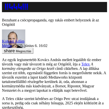
Bezuhant a csöcspropaganda, egy rakás embert helyeznek át az
Origótól
Kolozsi Ádám
Média
2025. június 6. 16:02
Megosztás
Az egyik legismertebb Kovács András mellett legalább tíz ember
távozik vagy már távozott is még az Origótól, írja a
Telex
A
kormány elengedte az Origo kezét
című cikkében. A lap állítása
szerint ezt több, egymástól független forrás is megerősítette nekik. A
távozók eszerint a lapot kiadó Mediaworks központi
tartalomelőállító részlegébe kerülnek át, oda, ahonnan a
kormánymédia más kiadványait, a Borsot, Ripostot, Magyar
Nemzetet és a megyei lapokat is ellátják napi betevővel.
A Telex cikke szerint kérdéses az Origo Perc utcai irodájának a
sorsa is, pedig oda csak néhány hónapja, 2025 elején költözött át a
szerkesztőség.